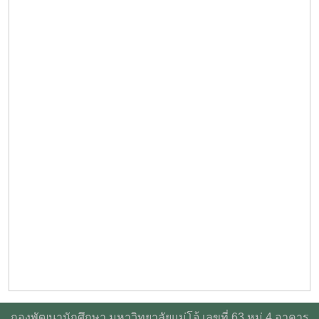
กองพัฒนานักศึกษา มหาวิทยาลัยแม่โจ้ เลขที่ 63 หมู่ 4 อาคาร