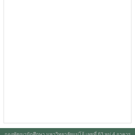
กองพัฒนานักศึกษา มหาวิทยาลัยแม่โจ้ เลขที่ 63 หมู่ 4 อาคาร