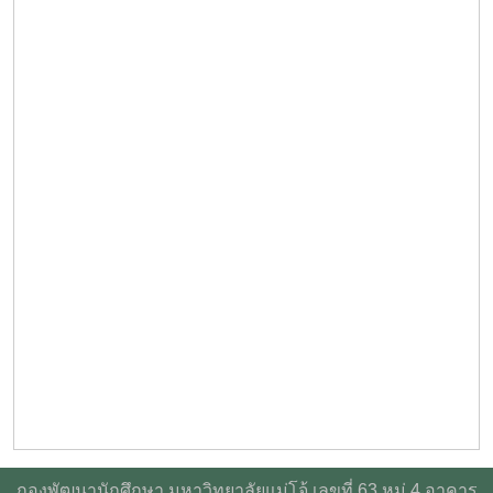
กองพัฒนานักศึกษา มหาวิทยาลัยแม่โจ้ เลขที่ 63 หมู่ 4 อาคาร