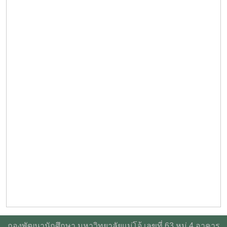
กองพัฒนานักศึกษา มหาวิทยาลัยแม่โจ้ เลขที่ 63 หมู่ 4 อาคาร