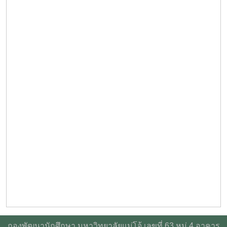
กองพัฒนานักศึกษา มหาวิทยาลัยแม่โจ้ เลขที่ 63 หมู่ 4 อาคาร