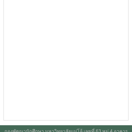
กองพัฒนานักศึกษา มหาวิทยาลัยแม่โจ้ เลขที่ 63 หมู่ 4 อาคาร