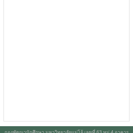
กองพัฒนานักศึกษา มหาวิทยาลัยแม่โจ้ เลขที่ 63 หมู่ 4 อาคาร