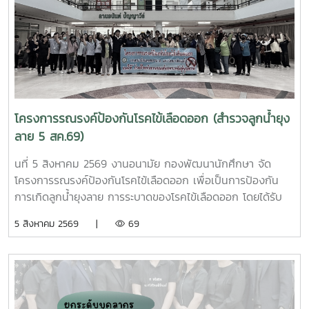
โครงการรณรงค์ป้องกันโรคไข้เลือดออก (สำรวจลูกน้ำยุง
ลาย 5 สค.69)
นที่ 5 สิงหาคม 2569 งานอนามัย กองพัฒนานักศึกษา จัด
โครงการรณรงค์ป้องกันโรคไข้เลือดออก เพื่อเป็นการป้องกัน
การเกิดลูกน้ำยุงลาย การระบาดของโรคไข้เลือดออก โดยได้รับ
ความร่วมมือจากเจ้าหน้าที่ศูนย์สุขภาพชุมชนตำบลหนองหาร และ
5 สิงหาคม 2569 |
69
นักศึกษาจิตอาสา ร่วมกันสำรวจทำลายแหล่งเพาะพันธุ์ยุงลาย
บริเวณ บ้านพักบุคลากร แฟลต และบริเวณพื้นที่่โดยรอบ
มหาวิทยาลัยแม่โจ้ ทั้งนี้ได้รับความอนุเคราะห์รถรับนักศึกษาจาก
กองกายภาพและสิ่งแวดล้อม