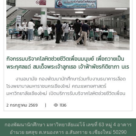
ครอบคลุมตั้งแต่:ความรู้พื้นฐานด้านสุขภาพจิต: เรียนรู้แนวโน้ม
ปัญหา และปัจจัยเสี่ยงต่าง ๆ การคัดกรองและประเมินสุขภาพจิต
เบื้องต้น: ด้วยเครื่องมือมาตรฐาน เช่น DASS-21, PHQ-9 และ
ST-5 ทักษะการให้คำปรึกษาเบื้องต้น: อาทิ การฟังอย่างตั้งรับ
(Active Listening), ความเข้าใจใส่ใจ (Empathy) และการ
ปฐมพยาบาลทางจิตใจ (Psychological First Aid: PFA)
นอกจากนี้ ยังมีการเรียนรู้ระบบการดูแลและการส่งต่อกรณี
ฉุกเฉิน การทำงานร่วมกับผู้เชี่ยวชาญทางการแพทย์ ตลอดจน
กิจกรรมบริจาคโลหิตช่วยชีวิตเพื่อนมนุษย์ เพื่อถวายเป็น
การติดตามดูแลนิสิตอย่างต่อเนื่องสำหรับวันที่สองของการอบรม
พระกุศลแด่ สมเด็จพระเจ้าลูกเธอ เจ้าฟ้าพัชรกิติยาภา นเร
มุ่งเน้นการจัดการสถานการณ์วิกฤตในมหาวิทยาลัย เช่น ภาวะ
นทิราเทพยวดี กรมหลวงราช สาริณีสิริพัชร มหาวัชรราช
เสี่ยงต่อการฆ่าตัวตาย การทำร้ายตนเอง ความรุนแรง และการก
งานอนามัย กองพัฒนานักศึกษาร่วมกับงานธนาคารเลือด
ธิดา
ลั่นแกล้งทางไซเบอร์ (Cyberbullying) รวมถึงการออกแบบ
โรงพยาบาลมหาราชนครเชียงใหม่ คณะแพทยศาสตร์
กิจกรรมเชิงป้องกันเพื่อสร้างความยืดหยุ่นทางใจ (Resilience)
มหาวิทยาลัยเชียงใหม่ เปิดบริการรับบริจาคโลหิตช่วยชีวิตเพื่อน
และพื้นที่ปลอดภัย (Safe Space) ให้เกิดขึ้นในมหาวิทยาลัยช่วง
มนุษย์ เพื่อถวายเป็นพระกุศลแด่ สมเด็จพระเจ้าลูกเธอ เจ้าฟ้าพัช
2 กรกฎาคม 2569 |
1136
ท้ายของการอบรมยังให้ความสำคัญกับการดูแลสุขภาพจิตของ
รกิติยาภา นเรนทิราเทพยวดี กรมหลวงราช สาริณีสิริพัชร มหา
บุคลากรผู้ปฏิบัติงาน โดยเฉพาะการป้องกันภาวะหมดไฟ
วัชรราชธิดา ในวันที่ 1 และ 2 กรกฎาคม 2569 เวลา 09.00 –
(Burnout) การพัฒนาทักษะการเมตตาต่อตนเอง (Self-
14.00 น. ณ ลานอนันต์ ปัญญาวีร์ อาคารอำนวย ยศสุข
กองพัฒนานักศึกษา มหาวิทยาลัยแม่โจ้ เลขที่ 63 หมู่ 4 อาคาร
Compassion) พร้อมเปิดเวที "Mental Health Talk" เพื่อแลก
นักศึกษาที่เข้าร่วมบริจาคจะได้ชั่วโมงกิจกรรมด้านจิตอาสา ครั้ง
อำนวย ยศสุข ต.หนองหาร อ.สันทราย จ.เชียงใหม่ 50290