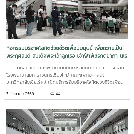
กิจกรรมบริจาคโลหิตช่วยชีวิตเพื่อนมนุษย์ เพื่อถวายเป็น
พระกุศลแด่ สมเด็จพระเจ้าลูกเธอ เจ้าฟ้าพัชรกิติยาภา นเร
นทิราเทพยวดี กรมหลวงราช สาริณีสิริพัชร มหาวัชรราช
งานอนามัย กองพัฒนานักศึกษาร่วมกับงานธนาคารเลือด
ธิดา (สวนดอก 7 สค.69)
โรงพยาบาลมหาราชนครเชียงใหม่ คณะแพทยศาสตร์
มหาวิทยาลัยเชียงใหม่ เปิดบริการรับบริจาคโลหิตช่วยชีวิตเพื่อน
มนุษย์ เพื่อถวายเป็นพระกุศลแด่ สมเด็จพระเจ้าลูกเธอ เจ้าฟ้าพัช
7 สิงหาคม 2569 |
44
รกิติยาภา นเรนทิราเทพยวดี กรมหลวงราช สาริณีสิริพัชร มหา
วัชรราชธิดา ในวันที่ 7 สิงหาคม 2569 เวลา 09.00 – 14.00
น. ณ ลานอนันต์ ปัญญาวีร์ อาคารอำนวย ยศสุขนักศึกษาที่เข้า
ร่วมบริจาคจะได้ชั่วโมงกิจกรรมด้านจิตอาสา ครั้งละ 8 ชั่วโมง-
วันที่ 7 สิงหาคม 2569 มีผู้ประสงค์บริจาคโลหิต จำนวน 95 คน
ผ่านเกณฑ์สามารถบริจาคโลหิตได้ จำนวน 63 คน ( 28,350 CC.)