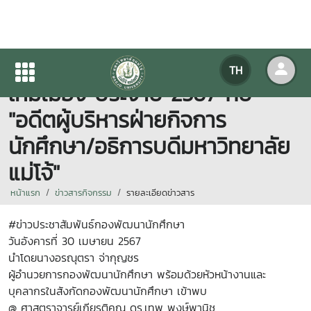
ขอพรเนื่องในโอกาสประเพณีปี๋
TH
ใหม่เมือง ประจำปี 2567 กับ
"อดีตผู้บริหารฝ่ายกิจการ
นักศึกษา/อธิการบดีมหาวิทยาลัย
แม่โจ้"
หน้าแรก
ข่าวสารกิจกรรม
รายละเอียดข่าวสาร
#ข่าวประชาสัมพันธ์กองพัฒนานักศึกษา
วันอังคารที่ 30 เมษายน 2567
นำโดยนางอรณุตรา จ่ากุญชร
ผู้อำนวยการกองพัฒนานักศึกษา พร้อมด้วยหัวหน้างานและ
บุคลากรในสังกัดกองพัฒนานักศึกษา เข้าพบ
@ ศาสตราจารย์เกียรติคุณ ดร.เทพ พงษ์พานิช