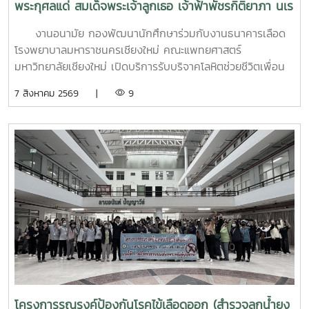
พระกุศลแด่ สมเด็จพระเจ้าลูกเธอ เจ้าฟ้าพัชรกิติยาภา นเร
นทิราเทพยวดี กรมหลวงราช สาริณีสิริพัชร มหาวัชรราช
งานอนามัย กองพัฒนานักศึกษาร่วมกับงานธนาคารเลือด
ธิดา (สวนดอก 7 สค.69)
โรงพยาบาลมหาราชนครเชียงใหม่ คณะแพทยศาสตร์
มหาวิทยาลัยเชียงใหม่ เปิดบริการรับบริจาคโลหิตช่วยชีวิตเพื่อน
มนุษย์ เพื่อถวายเป็นพระกุศลแด่ สมเด็จพระเจ้าลูกเธอ เจ้าฟ้าพัช
7 สิงหาคม 2569 |
9
รกิติยาภา นเรนทิราเทพยวดี กรมหลวงราช สาริณีสิริพัชร มหา
วัชรราชธิดา ในวันที่ 7 สิงหาคม 2569 เวลา 09.00 – 14.00
น. ณ ลานอนันต์ ปัญญาวีร์ อาคารอำนวย ยศสุขนักศึกษาที่เข้า
ร่วมบริจาคจะได้ชั่วโมงกิจกรรมด้านจิตอาสา ครั้งละ 8 ชั่วโมง-
วันที่ 7 สิงหาคม 2569 มีผู้ประสงค์บริจาคโลหิต จำนวน 95 คน
ผ่านเกณฑ์สามารถบริจาคโลหิตได้ จำนวน 63 คน ( 28,350 CC.)
โครงการรณรงค์ป้องกันโรคไข้เลือดออก (สำรวจลูกน้ำยุง