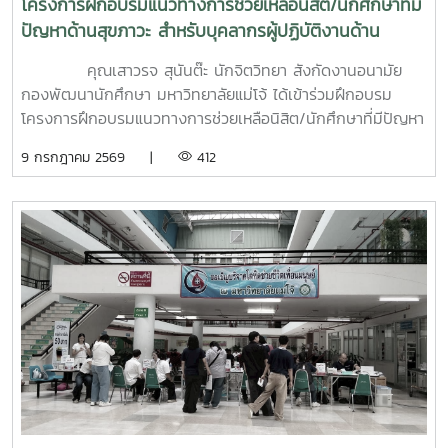
โครงการฝึกอบรมแนวทางการช่วยเหลือนิสิต/นักศึกษาที่มี
ปัญหาด้านสุขภาวะ สำหรับบุคลากรผู้ปฏิบัติงานด้าน
สุขภาพจิต
คุณเสาวรจ สุนันต๊ะ นักจิตวิทยา สังกัดงานอนามัย
กองพัฒนานักศึกษา มหาวิทยาลัยแม่โจ้ ได้เข้าร่วมฝึกอบรม
โครงการฝึกอบรมแนวทางการช่วยเหลือนิสิต/นักศึกษาที่มีปัญหา
ด้านสุขภาวะสำหรับบุคลากรผู้ปฏิบัติงานด้านสุขภาพจิตระหว่างวัน
9 กรกฎาคม 2569 |
412
ที่ 6–7 กรกฎาคม 2569 ณ ห้องบรรยาย ชั้น 1 กองพัฒนานิสิต
อาคารระพีสาคริก มหาวิทยาลัยเกษตรศาสตร์ โดยมีผู้บริหารและ
บุคลากรจากทั้งเครือข่าย ทปอ. และเครือข่ายสมาคมอุดมศึกษา
เอกชนแห่งประเทศไทย (สสอท.) การอบรมครั้งนี้มุ่งเน้นการ
พัฒนาองค์ความรู้และทักษะที่จำเป็นในการดูแลนิสิตนักศึกษา
ครอบคลุมตั้งแต่:ความรู้พื้นฐานด้านสุขภาพจิต: เรียนรู้แนวโน้ม
ปัญหา และปัจจัยเสี่ยงต่าง ๆ การคัดกรองและประเมินสุขภาพจิต
เบื้องต้น: ด้วยเครื่องมือมาตรฐาน เช่น DASS-21, PHQ-9 และ
ST-5 ทักษะการให้คำปรึกษาเบื้องต้น: อาทิ การฟังอย่างตั้งรับ
(Active Listening), ความเข้าใจใส่ใจ (Empathy) และการ
ปฐมพยาบาลทางจิตใจ (Psychological First Aid: PFA)
นอกจากนี้ ยังมีการเรียนรู้ระบบการดูแลและการส่งต่อกรณี