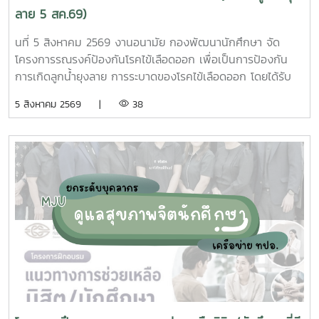
ลาย 5 สค.69)
นที่ 5 สิงหาคม 2569 งานอนามัย กองพัฒนานักศึกษา จัด
โครงการรณรงค์ป้องกันโรคไข้เลือดออก เพื่อเป็นการป้องกัน
การเกิดลูกน้ำยุงลาย การระบาดของโรคไข้เลือดออก โดยได้รับ
ความร่วมมือจากเจ้าหน้าที่ศูนย์สุขภาพชุมชนตำบลหนองหาร และ
5 สิงหาคม 2569 |
38
นักศึกษาจิตอาสา ร่วมกันสำรวจทำลายแหล่งเพาะพันธุ์ยุงลาย
บริเวณ บ้านพักบุคลากร แฟลต และบริเวณพื้นที่่โดยรอบ
มหาวิทยาลัยแม่โจ้ ทั้งนี้ได้รับความอนุเคราะห์รถรับนักศึกษาจาก
กองกายภาพและสิ่งแวดล้อม