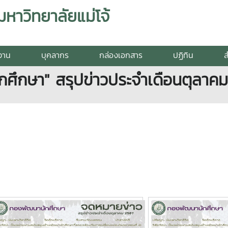
าวิทยาลัยแม่โจ้
ยงาน
บุคลากร
กล่องเอกสาร
ปฏิทิน
ส
ศึกษา" สรุปข่าวประจำเดือนตุลาค