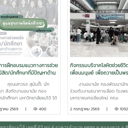
การฝึกอบรมแนวทางการช่วย
กิจกรรมบริจาคโลหิตช่วยชีวิ
นิสิต/นักศึกษาที่มีปัญหาด้าน
เพื่อนมนุษย์ เพื่อถวายเป็นพ
วะ สำหรับบุคลากรผู้ปฏิบัติ
แด่ สมเด็จพระเจ้าลูกเธอ เจ้า
สาวรจ สุนันต๊ะ นัก
งานอนามัย กองพัฒนานักศ
้านสุขภาพจิต
พัชรกิติยาภา นเรนทิราเทพย
ทยา สังกัดงานอนามัย กอง
ร่วมกับงานธนาคารเลือด โรงพ
กรมหลวงราช สาริณีสิริพัชร
นักศึกษา มหาวิทยาลัยแม่โจ้ ได้
มหาราชนครเชียงใหม่ คณะ
วัชรราชธิดา
่วมฝึกอบรมโครงการฝึกอบรม
แพทยศาสตร์ มหาวิทยาลัยเชียงใ
กฎาคม 2569 |
400
2 กรกฎาคม 2569 |
1092
งการช่วยเหลือนิสิต/นักศึกษาที่
เปิดบริการรับบริจาคโลหิตช่วยชีว
หาด้านสุขภาวะสำหรับบุคลากรผู้
เพื่อนมนุษย์ เพื่อถวายเป็นพระก
ิงานด้านสุขภาพจิตระหว่างวันที่
สมเด็จพระเจ้าลูกเธอ เจ้าฟ้าพัชร
ยาลัยแม่โจ้ เลขที่ 63 หมู่ 4 อาคารอำนวย ยศสุข ต.หนองหาร อ.ส