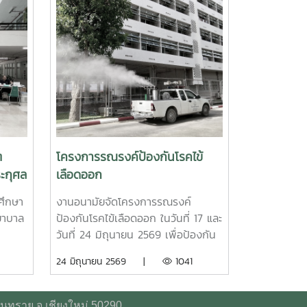
ต
โครงการรณรงค์ป้องกันโรคไข้
ระกุศล
เลือดออก
ฟ้า
ึกษา
งานอนามัยจัดโครงการรณรงค์
วดี
ยาบาล
ป้องกันโรคไข้เลือดออก ในวันที่ 17 และ
 มหา
วันที่ 24 มิถุนายน 2569 เพื่อป้องกัน
หม่
การเกิดโรคไข้เลือดออกในพื้นที่ของ
24 มิถุนายน 2569 |
1041
ิต
มหาวิทยาลัยแม่โจ้ และเป็นการควบคุม
ุศลแด่
เฝ้าระวังการเกิดโรค อีกทั้งเป็นการ
กิติยา
เตรียมความพร้อมสำหรับนักศึกษาที่จะ
ันทราย จ.เชียงใหม่ 50290