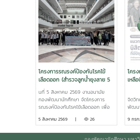
โครงการรณรงค์ป้องกันโรคไข้
โครง
เลือดออก (สำรวจลูกน้ำยุงลาย 5
เหลือ
สค.69)
สุขภา
นที่ 5 สิงหาคม 2569 งานอนามัย
คุณเ
งานด
กองพัฒนานักศึกษา จัดโครงการ
จิตวิ
รณรงค์ป้องกันโรคไข้เลือดออก เพื่อ
พัฒนา
เป็นการป้องกันการเกิดลูกน้ำยุงลาย
เข้าร
5 สิงหาคม 2569 |
26
9 กร
การระบาดของโรคไข้เลือดออก โดยได้
แนวทา
รับความร่วมมือจากเจ้าหน้าที่ศูนย์
มีปัญ
สุขภาพชุมชนตำบลหนองหาร และ
ปฏิบัต
กองพัฒนานักศึกษา มหาวิท