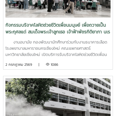
(Active Listening), ความเข้าใจใส่ใจ (Empathy) และการ
ปฐมพยาบาลทางจิตใจ (Psychological First Aid: PFA)
นอกจากนี้ ยังมีการเรียนรู้ระบบการดูแลและการส่งต่อกรณี
ฉุกเฉิน การทำงานร่วมกับผู้เชี่ยวชาญทางการแพทย์ ตลอดจน
กิจกรรมบริจาคโลหิตช่วยชีวิตเพื่อนมนุษย์ เพื่อถวายเป็น
การติดตามดูแลนิสิตอย่างต่อเนื่องสำหรับวันที่สองของการอบรม
พระกุศลแด่ สมเด็จพระเจ้าลูกเธอ เจ้าฟ้าพัชรกิติยาภา นเร
มุ่งเน้นการจัดการสถานการณ์วิกฤตในมหาวิทยาลัย เช่น ภาวะ
นทิราเทพยวดี กรมหลวงราช สาริณีสิริพัชร มหาวัชรราช
เสี่ยงต่อการฆ่าตัวตาย การทำร้ายตนเอง ความรุนแรง และการก
งานอนามัย กองพัฒนานักศึกษาร่วมกับงานธนาคารเลือด
ธิดา
ลั่นแกล้งทางไซเบอร์ (Cyberbullying) รวมถึงการออกแบบ
โรงพยาบาลมหาราชนครเชียงใหม่ คณะแพทยศาสตร์
กิจกรรมเชิงป้องกันเพื่อสร้างความยืดหยุ่นทางใจ (Resilience)
มหาวิทยาลัยเชียงใหม่ เปิดบริการรับบริจาคโลหิตช่วยชีวิตเพื่อน
และพื้นที่ปลอดภัย (Safe Space) ให้เกิดขึ้นในมหาวิทยาลัยช่วง
มนุษย์ เพื่อถวายเป็นพระกุศลแด่ สมเด็จพระเจ้าลูกเธอ เจ้าฟ้าพัช
2 กรกฎาคม 2569 |
1086
ท้ายของการอบรมยังให้ความสำคัญกับการดูแลสุขภาพจิตของ
รกิติยาภา นเรนทิราเทพยวดี กรมหลวงราช สาริณีสิริพัชร มหา
บุคลากรผู้ปฏิบัติงาน โดยเฉพาะการป้องกันภาวะหมดไฟ
วัชรราชธิดา ในวันที่ 1 และ 2 กรกฎาคม 2569 เวลา 09.00 –
(Burnout) การพัฒนาทักษะการเมตตาต่อตนเอง (Self-
14.00 น. ณ ลานอนันต์ ปัญญาวีร์ อาคารอำนวย ยศสุข
Compassion) พร้อมเปิดเวที "Mental Health Talk" เพื่อแลก
นักศึกษาที่เข้าร่วมบริจาคจะได้ชั่วโมงกิจกรรมด้านจิตอาสา ครั้ง
เปลี่ยนประสบการณ์ สะท้อนปัญหา และร่วมหาแนวทางพัฒนา
ละ 8 ชั่วโมง- วันที่ 1กรกฏาคม 2569 มีผู้ประสงค์บริจาคโลหิต
งานด้านสุขภาวะในสถาบันอุดมศึกษา โครงการนี้ถือเป็นอีกหนึ่ง
จำนวน 91 คน ผ่านเกณฑ์สามารถบริจาคโลหิตได้ จำนวน 41 คน
กลไกสำคัญในการขับเคลื่อน “ระบบนิเวศสุขภาวะนิสิต” ของ
( 18,450 CC.) - วันที่ 2 กรกฏาคม 2569 มีผู้ประสงค์บริจาค
มหาวิทยาลัยไทย ที่มุ่งสร้างบุคลากรผู้ดูแลนิสิตให้มีความพร้อม
โลหิต จำนวน 125 คน ผ่านเกณฑ์สามารถบริจาคโลหิตได้ จำนวน
ทั้งด้านความรู้ ทักษะ และหัวใจที่เข้าใจ เพื่อให้นิสิตทุกคนสามารถ