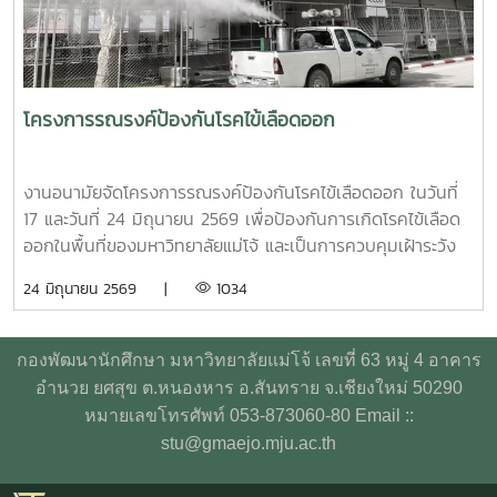
72 คน (32,400 CC.)
เรียนรู้และใช้ชีวิตในรั้วมหาวิทยาลัยได้อย่างมีความสุขและยั่งยืน
ทั้งนี้ โครงการดังกล่าวได้รับงบประมาณสนับสนุนจากที่ประชุม
อธิการบดีแห่งประเทศไทย เอื้อเฟื้อสถานที่โดยมหาวิทยาลัย
เกษตรศาสตร์
โครงการรณรงค์ป้องกันโรคไข้เลือดออก
งานอนามัยจัดโครงการรณรงค์ป้องกันโรคไข้เลือดออก ในวันที่
17 และวันที่ 24 มิถุนายน 2569 เพื่อป้องกันการเกิดโรคไข้เลือด
ออกในพื้นที่ของมหาวิทยาลัยแม่โจ้ และเป็นการควบคุมเฝ้าระวัง
การเกิดโรค อีกทั้งเป็นการเตรียมความพร้อมสำหรับนักศึกษาที่
24 มิถุนายน 2569 |
1034
จะเปิดเทอม ในปีการศึกษา 2569 โดยเชิญเจ้าหน้าที่จาก
เทศบาลเมืองแม่โจ้มาพ่นฝอยละอองกำจัดยุง บริเวณหอพัก
นักศึกษา สวนป่า บ้านพักบุคลากร และบริเวณโดยรอบ
กองพัฒนานักศึกษา มหาวิทยาลัยแม่โจ้ เลขที่ 63 หมู่ 4 อาคาร
มหาวิทยาลัย ทั้งนี้ ทีมงานผู้บริหารจากเทศบาลเมืองแม่โจ้ ได้มอ
อำนวย ยศสุข ต.หนองหาร อ.สันทราย จ.เชียงใหม่ 50290
บทรายอะเบทให้แก่งานอนามัยไว้เพื่อกำจัดลูกน้ำยุงลาย โดยการ
หมายเลขโทรศัพท์ 053-873060-80 Email ::
ประชาสัมพันธ์ให้ทุกหน่วยงานที่มีความต้องการทรายอะเบท
stu@gmaejo.mju.ac.th
สามารถมารับได้ที่งานอนามัย กองพัฒนานักศึกษา อาคาร
อำนวย ยศสุข