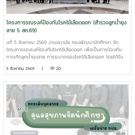
โครงการรณรงค์ป้องกันโรคไข้เลือดออก (สำรวจลูกน้ำยุง
ลาย 5 สค.69)
นที่ 5 สิงหาคม 2569 งานอนามัย กองพัฒนานักศึกษา จัด
โครงการรณรงค์ป้องกันโรคไข้เลือดออก เพื่อเป็นการป้องกัน
การเกิดลูกน้ำยุงลาย การระบาดของโรคไข้เลือดออก โดยได้รับ
ความร่วมมือจากเจ้าหน้าที่ศูนย์สุขภาพชุมชนตำบลหนองหาร และ
5 สิงหาคม 2569 |
20
นักศึกษาจิตอาสา ร่วมกันสำรวจทำลายแหล่งเพาะพันธุ์ยุงลาย
บริเวณ บ้านพักบุคลากร แฟลต และบริเวณพื้นที่่โดยรอบ
มหาวิทยาลัยแม่โจ้ ทั้งนี้ได้รับความอนุเคราะห์รถรับนักศึกษาจาก
กองกายภาพและสิ่งแวดล้อม