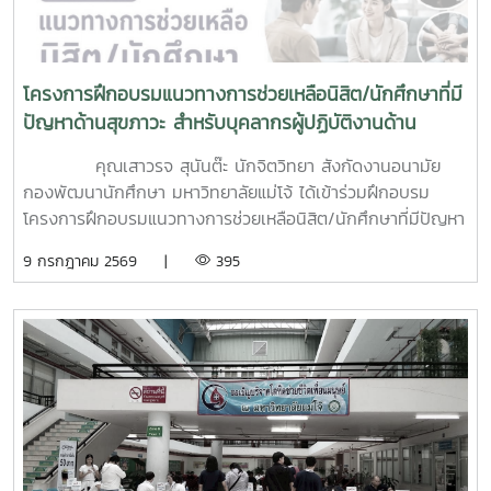
โครงการฝึกอบรมแนวทางการช่วยเหลือนิสิต/นักศึกษาที่มี
ปัญหาด้านสุขภาวะ สำหรับบุคลากรผู้ปฏิบัติงานด้าน
สุขภาพจิต
คุณเสาวรจ สุนันต๊ะ นักจิตวิทยา สังกัดงานอนามัย
กองพัฒนานักศึกษา มหาวิทยาลัยแม่โจ้ ได้เข้าร่วมฝึกอบรม
โครงการฝึกอบรมแนวทางการช่วยเหลือนิสิต/นักศึกษาที่มีปัญหา
ด้านสุขภาวะสำหรับบุคลากรผู้ปฏิบัติงานด้านสุขภาพจิตระหว่างวัน
9 กรกฎาคม 2569 |
395
ที่ 6–7 กรกฎาคม 2569 ณ ห้องบรรยาย ชั้น 1 กองพัฒนานิสิต
อาคารระพีสาคริก มหาวิทยาลัยเกษตรศาสตร์ โดยมีผู้บริหารและ
บุคลากรจากทั้งเครือข่าย ทปอ. และเครือข่ายสมาคมอุดมศึกษา
เอกชนแห่งประเทศไทย (สสอท.) การอบรมครั้งนี้มุ่งเน้นการ
พัฒนาองค์ความรู้และทักษะที่จำเป็นในการดูแลนิสิตนักศึกษา
ครอบคลุมตั้งแต่:ความรู้พื้นฐานด้านสุขภาพจิต: เรียนรู้แนวโน้ม
ปัญหา และปัจจัยเสี่ยงต่าง ๆ การคัดกรองและประเมินสุขภาพจิต
เบื้องต้น: ด้วยเครื่องมือมาตรฐาน เช่น DASS-21, PHQ-9 และ
ST-5 ทักษะการให้คำปรึกษาเบื้องต้น: อาทิ การฟังอย่างตั้งรับ