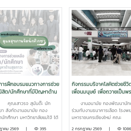
การฝึกอบรมแนวทางการช่วย
กิจกรรมบริจาคโลหิตช่วยชีวิ
นิสิต/นักศึกษาที่มีปัญหาด้าน
เพื่อนมนุษย์ เพื่อถวายเป็นพ
วะ สำหรับบุคลากรผู้ปฏิบัติ
แด่ สมเด็จพระเจ้าลูกเธอ เจ้า
สาวรจ สุนันต๊ะ นัก
งานอนามัย กองพัฒนานักศ
้านสุขภาพจิต
พัชรกิติยาภา นเรนทิราเทพย
ทยา สังกัดงานอนามัย กอง
ร่วมกับงานธนาคารเลือด โรงพ
กรมหลวงราช สาริณีสิริพัชร
นักศึกษา มหาวิทยาลัยแม่โจ้ ได้
มหาราชนครเชียงใหม่ คณะ
วัชรราชธิดา
่วมฝึกอบรมโครงการฝึกอบรม
แพทยศาสตร์ มหาวิทยาลัยเชียงใ
กฎาคม 2569 |
395
2 กรกฎาคม 2569 |
108