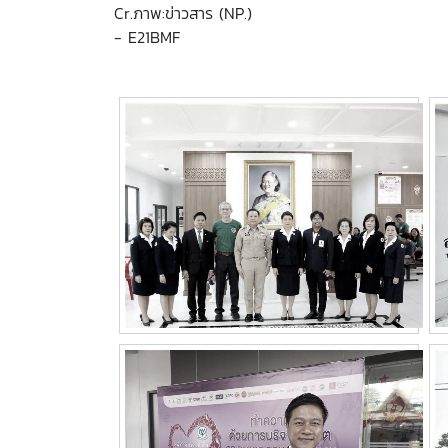
Cr.ภาพ:ข่าวสาร (NP.)
- E21BMF