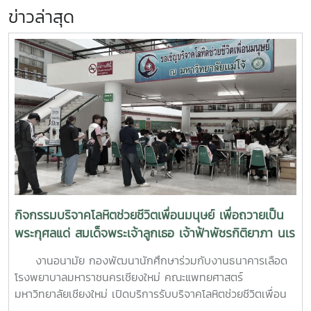
ข่าวล่าสุด
กิจกรรมบริจาคโลหิตช่วยชีวิตเพื่อนมนุษย์ เพื่อถวายเป็น
พระกุศลแด่ สมเด็จพระเจ้าลูกเธอ เจ้าฟ้าพัชรกิติยาภา นเร
นทิราเทพยวดี กรมหลวงราช สาริณีสิริพัชร มหาวัชรราช
งานอนามัย กองพัฒนานักศึกษาร่วมกับงานธนาคารเลือด
ธิดา (สวนดอก 7 สค.69)
โรงพยาบาลมหาราชนครเชียงใหม่ คณะแพทยศาสตร์
มหาวิทยาลัยเชียงใหม่ เปิดบริการรับบริจาคโลหิตช่วยชีวิตเพื่อน
มนุษย์ เพื่อถวายเป็นพระกุศลแด่ สมเด็จพระเจ้าลูกเธอ เจ้าฟ้าพัช