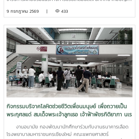
ด้านสุขภาวะสำหรับบุคลากรผู้ปฏิบัติงานด้านสุขภาพจิตระหว่างวัน
9 กรกฎาคม 2569 |
433
ที่ 6–7 กรกฎาคม 2569 ณ ห้องบรรยาย ชั้น 1 กองพัฒนานิสิต
อาคารระพีสาคริก มหาวิทยาลัยเกษตรศาสตร์ โดยมีผู้บริหารและ
บุคลากรจากทั้งเครือข่าย ทปอ. และเครือข่ายสมาคมอุดมศึกษา
เอกชนแห่งประเทศไทย (สสอท.) การอบรมครั้งนี้มุ่งเน้นการ
พัฒนาองค์ความรู้และทักษะที่จำเป็นในการดูแลนิสิตนักศึกษา
ครอบคลุมตั้งแต่:ความรู้พื้นฐานด้านสุขภาพจิต: เรียนรู้แนวโน้ม
ปัญหา และปัจจัยเสี่ยงต่าง ๆ การคัดกรองและประเมินสุขภาพจิต
เบื้องต้น: ด้วยเครื่องมือมาตรฐาน เช่น DASS-21, PHQ-9 และ
ST-5 ทักษะการให้คำปรึกษาเบื้องต้น: อาทิ การฟังอย่างตั้งรับ
(Active Listening), ความเข้าใจใส่ใจ (Empathy) และการ
ปฐมพยาบาลทางจิตใจ (Psychological First Aid: PFA)
นอกจากนี้ ยังมีการเรียนรู้ระบบการดูแลและการส่งต่อกรณี
ฉุกเฉิน การทำงานร่วมกับผู้เชี่ยวชาญทางการแพทย์ ตลอดจน
กิจกรรมบริจาคโลหิตช่วยชีวิตเพื่อนมนุษย์ เพื่อถวายเป็น
การติดตามดูแลนิสิตอย่างต่อเนื่องสำหรับวันที่สองของการอบรม
พระกุศลแด่ สมเด็จพระเจ้าลูกเธอ เจ้าฟ้าพัชรกิติยาภา นเร
มุ่งเน้นการจัดการสถานการณ์วิกฤตในมหาวิทยาลัย เช่น ภาวะ
นทิราเทพยวดี กรมหลวงราช สาริณีสิริพัชร มหาวัชรราช
เสี่ยงต่อการฆ่าตัวตาย การทำร้ายตนเอง ความรุนแรง และการก
งานอนามัย กองพัฒนานักศึกษาร่วมกับงานธนาคารเลือด
ธิดา
ลั่นแกล้งทางไซเบอร์ (Cyberbullying) รวมถึงการออกแบบ
โรงพยาบาลมหาราชนครเชียงใหม่ คณะแพทยศาสตร์