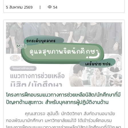
ความร่วมมือจากเจ้าหน้าที่ศูนย์สุขภาพชุมชนตำบลหนองหาร และ
5 สิงหาคม 2569 |
54
นักศึกษาจิตอาสา ร่วมกันสำรวจทำลายแหล่งเพาะพันธุ์ยุงลาย
บริเวณ บ้านพักบุคลากร แฟลต และบริเวณพื้นที่่โดยรอบ
มหาวิทยาลัยแม่โจ้ ทั้งนี้ได้รับความอนุเคราะห์รถรับนักศึกษาจาก
กองกายภาพและสิ่งแวดล้อม
โครงการฝึกอบรมแนวทางการช่วยเหลือนิสิต/นักศึกษาที่มี
ปัญหาด้านสุขภาวะ สำหรับบุคลากรผู้ปฏิบัติงานด้าน
สุขภาพจิต
คุณเสาวรจ สุนันต๊ะ นักจิตวิทยา สังกัดงานอนามัย
กองพัฒนานักศึกษา มหาวิทยาลัยแม่โจ้ ได้เข้าร่วมฝึกอบรม
โครงการฝึกอบรมแนวทางการช่วยเหลือนิสิต/นักศึกษาที่มีปัญหา