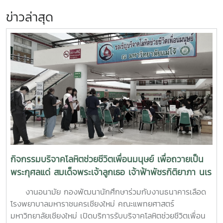
ข่าวล่าสุด
กิจกรรมบริจาคโลหิตช่วยชีวิตเพื่อนมนุษย์ เพื่อถวายเป็น
พระกุศลแด่ สมเด็จพระเจ้าลูกเธอ เจ้าฟ้าพัชรกิติยาภา นเร
นทิราเทพยวดี กรมหลวงราช สาริณีสิริพัชร มหาวัชรราช
งานอนามัย กองพัฒนานักศึกษาร่วมกับงานธนาคารเลือด
ธิดา (สวนดอก 7 สค.69)
โรงพยาบาลมหาราชนครเชียงใหม่ คณะแพทยศาสตร์
มหาวิทยาลัยเชียงใหม่ เปิดบริการรับบริจาคโลหิตช่วยชีวิตเพื่อน