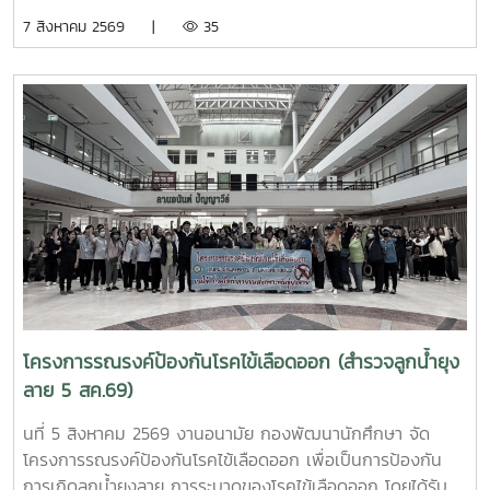
มนุษย์ เพื่อถวายเป็นพระกุศลแด่ สมเด็จพระเจ้าลูกเธอ เจ้าฟ้าพัช
7 สิงหาคม 2569 |
35
รกิติยาภา นเรนทิราเทพยวดี กรมหลวงราช สาริณีสิริพัชร มหา
วัชรราชธิดา ในวันที่ 7 สิงหาคม 2569 เวลา 09.00 – 14.00
น. ณ ลานอนันต์ ปัญญาวีร์ อาคารอำนวย ยศสุขนักศึกษาที่เข้า
ร่วมบริจาคจะได้ชั่วโมงกิจกรรมด้านจิตอาสา ครั้งละ 8 ชั่วโมง-
วันที่ 7 สิงหาคม 2569 มีผู้ประสงค์บริจาคโลหิต จำนวน 95 คน
ผ่านเกณฑ์สามารถบริจาคโลหิตได้ จำนวน 63 คน ( 28,350 CC.)
โครงการรณรงค์ป้องกันโรคไข้เลือดออก (สำรวจลูกน้ำยุง
ลาย 5 สค.69)
นที่ 5 สิงหาคม 2569 งานอนามัย กองพัฒนานักศึกษา จัด
โครงการรณรงค์ป้องกันโรคไข้เลือดออก เพื่อเป็นการป้องกัน
การเกิดลูกน้ำยุงลาย การระบาดของโรคไข้เลือดออก โดยได้รับ