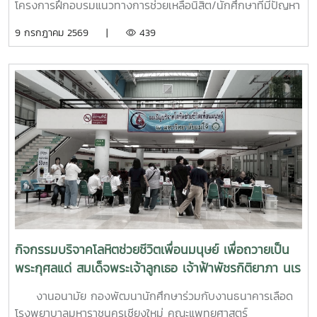
โครงการฝึกอบรมแนวทางการช่วยเหลือนิสิต/นักศึกษาที่มีปัญหา
ด้านสุขภาวะสำหรับบุคลากรผู้ปฏิบัติงานด้านสุขภาพจิตระหว่างวัน
9 กรกฎาคม 2569 |
439
ที่ 6–7 กรกฎาคม 2569 ณ ห้องบรรยาย ชั้น 1 กองพัฒนานิสิต
อาคารระพีสาคริก มหาวิทยาลัยเกษตรศาสตร์ โดยมีผู้บริหารและ
บุคลากรจากทั้งเครือข่าย ทปอ. และเครือข่ายสมาคมอุดมศึกษา
เอกชนแห่งประเทศไทย (สสอท.) การอบรมครั้งนี้มุ่งเน้นการ
พัฒนาองค์ความรู้และทักษะที่จำเป็นในการดูแลนิสิตนักศึกษา
ครอบคลุมตั้งแต่:ความรู้พื้นฐานด้านสุขภาพจิต: เรียนรู้แนวโน้ม
ปัญหา และปัจจัยเสี่ยงต่าง ๆ การคัดกรองและประเมินสุขภาพจิต
เบื้องต้น: ด้วยเครื่องมือมาตรฐาน เช่น DASS-21, PHQ-9 และ
ST-5 ทักษะการให้คำปรึกษาเบื้องต้น: อาทิ การฟังอย่างตั้งรับ
(Active Listening), ความเข้าใจใส่ใจ (Empathy) และการ
ปฐมพยาบาลทางจิตใจ (Psychological First Aid: PFA)
นอกจากนี้ ยังมีการเรียนรู้ระบบการดูแลและการส่งต่อกรณี
ฉุกเฉิน การทำงานร่วมกับผู้เชี่ยวชาญทางการแพทย์ ตลอดจน
กิจกรรมบริจาคโลหิตช่วยชีวิตเพื่อนมนุษย์ เพื่อถวายเป็น
การติดตามดูแลนิสิตอย่างต่อเนื่องสำหรับวันที่สองของการอบรม
พระกุศลแด่ สมเด็จพระเจ้าลูกเธอ เจ้าฟ้าพัชรกิติยาภา นเร
มุ่งเน้นการจัดการสถานการณ์วิกฤตในมหาวิทยาลัย เช่น ภาวะ
นทิราเทพยวดี กรมหลวงราช สาริณีสิริพัชร มหาวัชรราช
เสี่ยงต่อการฆ่าตัวตาย การทำร้ายตนเอง ความรุนแรง และการก
งานอนามัย กองพัฒนานักศึกษาร่วมกับงานธนาคารเลือด
ธิดา
ลั่นแกล้งทางไซเบอร์ (Cyberbullying) รวมถึงการออกแบบ
โรงพยาบาลมหาราชนครเชียงใหม่ คณะแพทยศาสตร์