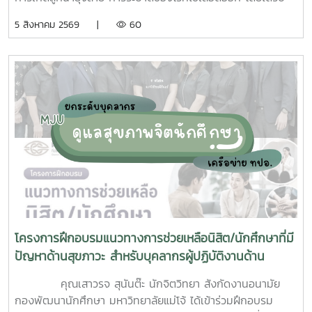
ความร่วมมือจากเจ้าหน้าที่ศูนย์สุขภาพชุมชนตำบลหนองหาร และ
5 สิงหาคม 2569 |
60
นักศึกษาจิตอาสา ร่วมกันสำรวจทำลายแหล่งเพาะพันธุ์ยุงลาย
บริเวณ บ้านพักบุคลากร แฟลต และบริเวณพื้นที่่โดยรอบ
มหาวิทยาลัยแม่โจ้ ทั้งนี้ได้รับความอนุเคราะห์รถรับนักศึกษาจาก
กองกายภาพและสิ่งแวดล้อม
โครงการฝึกอบรมแนวทางการช่วยเหลือนิสิต/นักศึกษาที่มี
ปัญหาด้านสุขภาวะ สำหรับบุคลากรผู้ปฏิบัติงานด้าน
สุขภาพจิต
คุณเสาวรจ สุนันต๊ะ นักจิตวิทยา สังกัดงานอนามัย
กองพัฒนานักศึกษา มหาวิทยาลัยแม่โจ้ ได้เข้าร่วมฝึกอบรม