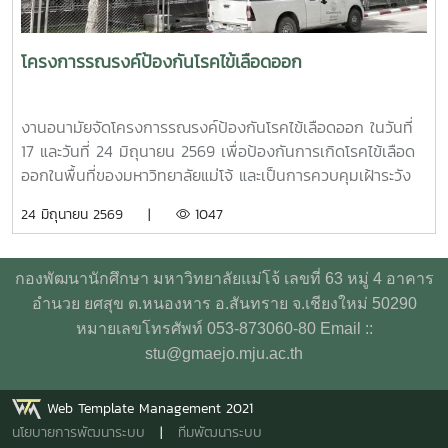
ทั้งนี้ โครงการดังกล่าวได้รับงบประมาณสนับสนุนจากที่ประชุม
อธิการบดีแห่งประเทศไทย เอื้อเฟื้อสถานที่โดยมหาวิทยาลัย
เกษตรศาสตร์
โครงการรณรงค์ป้องกันโรคไข้เลือดออก
งานอนามัยจัดโครงการรณรงค์ป้องกันโรคไข้เลือดออก ในวันที่
17 และวันที่ 24 มิถุนายน 2569 เพื่อป้องกันการเกิดโรคไข้เลือด
ออกในพื้นที่ของมหาวิทยาลัยแม่โจ้ และเป็นการควบคุมเฝ้าระวัง
การเกิดโรค อีกทั้งเป็นการเตรียมความพร้อมสำหรับนักศึกษาที่
24 มิถุนายน 2569 |
1047
จะเปิดเทอม ในปีการศึกษา 2569 โดยเชิญเจ้าหน้าที่จาก
เทศบาลเมืองแม่โจ้มาพ่นฝอยละอองกำจัดยุง บริเวณหอพัก
นักศึกษา สวนป่า บ้านพักบุคลากร และบริเวณโดยรอบ
กองพัฒนานักศึกษา มหาวิทยาลัยแม่โจ้ เลขที่ 63 หมู่ 4 อาคาร
มหาวิทยาลัย ทั้งนี้ ทีมงานผู้บริหารจากเทศบาลเมืองแม่โจ้ ได้มอ
อำนวย ยศสุข ต.หนองหาร อ.สันทราย จ.เชียงใหม่ 50290
บทรายอะเบทให้แก่งานอนามัยไว้เพื่อกำจัดลูกน้ำยุงลาย โดยการ
หมายเลขโทรศัพท์ 053-873060-80 Email ::
ประชาสัมพันธ์ให้ทุกหน่วยงานที่มีความต้องการทรายอะเบท
stu@gmaejo.mju.ac.th
สามารถมารับได้ที่งานอนามัย กองพัฒนานักศึกษา อาคาร
อำนวย ยศสุข
Web Template Management 2021
นโยบายการพัฒนาระบบ
|
ทีมพัฒนาระบบ