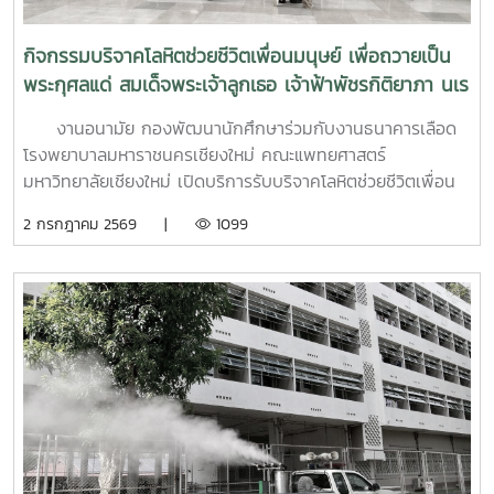
นอกจากนี้ ยังมีการเรียนรู้ระบบการดูแลและการส่งต่อกรณี
ฉุกเฉิน การทำงานร่วมกับผู้เชี่ยวชาญทางการแพทย์ ตลอดจน
กิจกรรมบริจาคโลหิตช่วยชีวิตเพื่อนมนุษย์ เพื่อถวายเป็น
การติดตามดูแลนิสิตอย่างต่อเนื่องสำหรับวันที่สองของการอบรม
พระกุศลแด่ สมเด็จพระเจ้าลูกเธอ เจ้าฟ้าพัชรกิติยาภา นเร
มุ่งเน้นการจัดการสถานการณ์วิกฤตในมหาวิทยาลัย เช่น ภาวะ
นทิราเทพยวดี กรมหลวงราช สาริณีสิริพัชร มหาวัชรราช
เสี่ยงต่อการฆ่าตัวตาย การทำร้ายตนเอง ความรุนแรง และการก
งานอนามัย กองพัฒนานักศึกษาร่วมกับงานธนาคารเลือด
ธิดา
ลั่นแกล้งทางไซเบอร์ (Cyberbullying) รวมถึงการออกแบบ
โรงพยาบาลมหาราชนครเชียงใหม่ คณะแพทยศาสตร์
กิจกรรมเชิงป้องกันเพื่อสร้างความยืดหยุ่นทางใจ (Resilience)
มหาวิทยาลัยเชียงใหม่ เปิดบริการรับบริจาคโลหิตช่วยชีวิตเพื่อน
และพื้นที่ปลอดภัย (Safe Space) ให้เกิดขึ้นในมหาวิทยาลัยช่วง
มนุษย์ เพื่อถวายเป็นพระกุศลแด่ สมเด็จพระเจ้าลูกเธอ เจ้าฟ้าพัช
2 กรกฎาคม 2569 |
1099
ท้ายของการอบรมยังให้ความสำคัญกับการดูแลสุขภาพจิตของ
รกิติยาภา นเรนทิราเทพยวดี กรมหลวงราช สาริณีสิริพัชร มหา
บุคลากรผู้ปฏิบัติงาน โดยเฉพาะการป้องกันภาวะหมดไฟ
วัชรราชธิดา ในวันที่ 1 และ 2 กรกฎาคม 2569 เวลา 09.00 –
(Burnout) การพัฒนาทักษะการเมตตาต่อตนเอง (Self-
14.00 น. ณ ลานอนันต์ ปัญญาวีร์ อาคารอำนวย ยศสุข
Compassion) พร้อมเปิดเวที "Mental Health Talk" เพื่อแลก
นักศึกษาที่เข้าร่วมบริจาคจะได้ชั่วโมงกิจกรรมด้านจิตอาสา ครั้ง
เปลี่ยนประสบการณ์ สะท้อนปัญหา และร่วมหาแนวทางพัฒนา
ละ 8 ชั่วโมง- วันที่ 1กรกฏาคม 2569 มีผู้ประสงค์บริจาคโลหิต
งานด้านสุขภาวะในสถาบันอุดมศึกษา โครงการนี้ถือเป็นอีกหนึ่ง
จำนวน 91 คน ผ่านเกณฑ์สามารถบริจาคโลหิตได้ จำนวน 41 คน
กลไกสำคัญในการขับเคลื่อน “ระบบนิเวศสุขภาวะนิสิต” ของ
( 18,450 CC.) - วันที่ 2 กรกฏาคม 2569 มีผู้ประสงค์บริจาค
มหาวิทยาลัยไทย ที่มุ่งสร้างบุคลากรผู้ดูแลนิสิตให้มีความพร้อม
โลหิต จำนวน 125 คน ผ่านเกณฑ์สามารถบริจาคโลหิตได้ จำนวน
ทั้งด้านความรู้ ทักษะ และหัวใจที่เข้าใจ เพื่อให้นิสิตทุกคนสามารถ
72 คน (32,400 CC.)
เรียนรู้และใช้ชีวิตในรั้วมหาวิทยาลัยได้อย่างมีความสุขและยั่งยืน