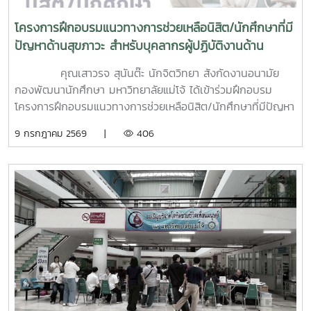
โครงการฝึกอบรมแนวทางการช่วยเหลือนิสิต/นักศึกษาที่มี
ปัญหาด้านสุขภาวะ สำหรับบุคลากรผู้ปฏิบัติงานด้าน
สุขภาพจิต
คุณเสาวรจ สุนันต๊ะ นักจิตวิทยา สังกัดงานอนามัย
กองพัฒนานักศึกษา มหาวิทยาลัยแม่โจ้ ได้เข้าร่วมฝึกอบรม
โครงการฝึกอบรมแนวทางการช่วยเหลือนิสิต/นักศึกษาที่มีปัญหา
ด้านสุขภาวะสำหรับบุคลากรผู้ปฏิบัติงานด้านสุขภาพจิตระหว่างวัน
9 กรกฎาคม 2569 |
406
ที่ 6–7 กรกฎาคม 2569 ณ ห้องบรรยาย ชั้น 1 กองพัฒนานิสิต
อาคารระพีสาคริก มหาวิทยาลัยเกษตรศาสตร์ โดยมีผู้บริหารและ
บุคลากรจากทั้งเครือข่าย ทปอ. และเครือข่ายสมาคมอุดมศึกษา
เอกชนแห่งประเทศไทย (สสอท.) การอบรมครั้งนี้มุ่งเน้นการ
พัฒนาองค์ความรู้และทักษะที่จำเป็นในการดูแลนิสิตนักศึกษา
ครอบคลุมตั้งแต่:ความรู้พื้นฐานด้านสุขภาพจิต: เรียนรู้แนวโน้ม
ปัญหา และปัจจัยเสี่ยงต่าง ๆ การคัดกรองและประเมินสุขภาพจิต
เบื้องต้น: ด้วยเครื่องมือมาตรฐาน เช่น DASS-21, PHQ-9 และ
ST-5 ทักษะการให้คำปรึกษาเบื้องต้น: อาทิ การฟังอย่างตั้งรับ
(Active Listening), ความเข้าใจใส่ใจ (Empathy) และการ
ปฐมพยาบาลทางจิตใจ (Psychological First Aid: PFA)