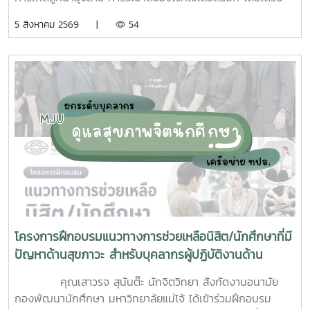
ความร่วมมือจากเจ้าหน้าที่ศูนย์สุขภาพชุมชนตำบลหนองหาร และ
5 สิงหาคม 2569 |
54
นักศึกษาจิตอาสา ร่วมกันสำรวจทำลายแหล่งเพาะพันธุ์ยุงลาย
บริเวณ บ้านพักบุคลากร แฟลต และบริเวณพื้นที่่โดยรอบ
มหาวิทยาลัยแม่โจ้ ทั้งนี้ได้รับความอนุเคราะห์รถรับนักศึกษาจาก
กองกายภาพและสิ่งแวดล้อม
โครงการฝึกอบรมแนวทางการช่วยเหลือนิสิต/นักศึกษาที่มี
ปัญหาด้านสุขภาวะ สำหรับบุคลากรผู้ปฏิบัติงานด้าน
สุขภาพจิต
คุณเสาวรจ สุนันต๊ะ นักจิตวิทยา สังกัดงานอนามัย
กองพัฒนานักศึกษา มหาวิทยาลัยแม่โจ้ ได้เข้าร่วมฝึกอบรม