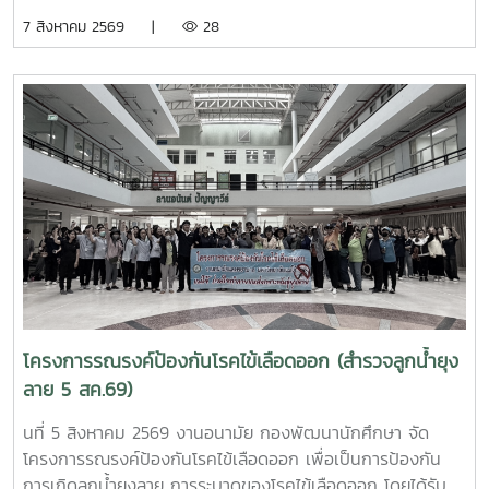
มนุษย์ เพื่อถวายเป็นพระกุศลแด่ สมเด็จพระเจ้าลูกเธอ เจ้าฟ้าพัช
7 สิงหาคม 2569 |
28
รกิติยาภา นเรนทิราเทพยวดี กรมหลวงราช สาริณีสิริพัชร มหา
วัชรราชธิดา ในวันที่ 7 สิงหาคม 2569 เวลา 09.00 – 14.00
น. ณ ลานอนันต์ ปัญญาวีร์ อาคารอำนวย ยศสุขนักศึกษาที่เข้า
ร่วมบริจาคจะได้ชั่วโมงกิจกรรมด้านจิตอาสา ครั้งละ 8 ชั่วโมง-
วันที่ 7 สิงหาคม 2569 มีผู้ประสงค์บริจาคโลหิต จำนวน 95 คน
ผ่านเกณฑ์สามารถบริจาคโลหิตได้ จำนวน 63 คน ( 28,350 CC.)
โครงการรณรงค์ป้องกันโรคไข้เลือดออก (สำรวจลูกน้ำยุง
ลาย 5 สค.69)
นที่ 5 สิงหาคม 2569 งานอนามัย กองพัฒนานักศึกษา จัด
โครงการรณรงค์ป้องกันโรคไข้เลือดออก เพื่อเป็นการป้องกัน
การเกิดลูกน้ำยุงลาย การระบาดของโรคไข้เลือดออก โดยได้รับ