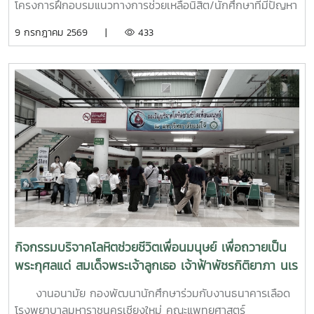
โครงการฝึกอบรมแนวทางการช่วยเหลือนิสิต/นักศึกษาที่มีปัญหา
ด้านสุขภาวะสำหรับบุคลากรผู้ปฏิบัติงานด้านสุขภาพจิตระหว่างวัน
9 กรกฎาคม 2569 |
433
ที่ 6–7 กรกฎาคม 2569 ณ ห้องบรรยาย ชั้น 1 กองพัฒนานิสิต
อาคารระพีสาคริก มหาวิทยาลัยเกษตรศาสตร์ โดยมีผู้บริหารและ
บุคลากรจากทั้งเครือข่าย ทปอ. และเครือข่ายสมาคมอุดมศึกษา
เอกชนแห่งประเทศไทย (สสอท.) การอบรมครั้งนี้มุ่งเน้นการ
พัฒนาองค์ความรู้และทักษะที่จำเป็นในการดูแลนิสิตนักศึกษา
ครอบคลุมตั้งแต่:ความรู้พื้นฐานด้านสุขภาพจิต: เรียนรู้แนวโน้ม
ปัญหา และปัจจัยเสี่ยงต่าง ๆ การคัดกรองและประเมินสุขภาพจิต
เบื้องต้น: ด้วยเครื่องมือมาตรฐาน เช่น DASS-21, PHQ-9 และ
ST-5 ทักษะการให้คำปรึกษาเบื้องต้น: อาทิ การฟังอย่างตั้งรับ
(Active Listening), ความเข้าใจใส่ใจ (Empathy) และการ
ปฐมพยาบาลทางจิตใจ (Psychological First Aid: PFA)
นอกจากนี้ ยังมีการเรียนรู้ระบบการดูแลและการส่งต่อกรณี
ฉุกเฉิน การทำงานร่วมกับผู้เชี่ยวชาญทางการแพทย์ ตลอดจน
กิจกรรมบริจาคโลหิตช่วยชีวิตเพื่อนมนุษย์ เพื่อถวายเป็น
การติดตามดูแลนิสิตอย่างต่อเนื่องสำหรับวันที่สองของการอบรม
พระกุศลแด่ สมเด็จพระเจ้าลูกเธอ เจ้าฟ้าพัชรกิติยาภา นเร
มุ่งเน้นการจัดการสถานการณ์วิกฤตในมหาวิทยาลัย เช่น ภาวะ
นทิราเทพยวดี กรมหลวงราช สาริณีสิริพัชร มหาวัชรราช
เสี่ยงต่อการฆ่าตัวตาย การทำร้ายตนเอง ความรุนแรง และการก
งานอนามัย กองพัฒนานักศึกษาร่วมกับงานธนาคารเลือด
ธิดา
ลั่นแกล้งทางไซเบอร์ (Cyberbullying) รวมถึงการออกแบบ
โรงพยาบาลมหาราชนครเชียงใหม่ คณะแพทยศาสตร์