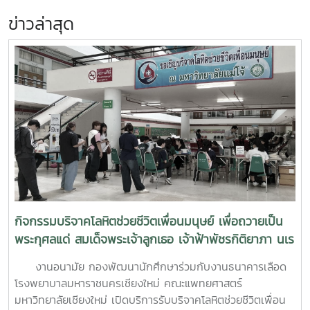
ข่าวล่าสุด
กิจกรรมบริจาคโลหิตช่วยชีวิตเพื่อนมนุษย์ เพื่อถวายเป็น
พระกุศลแด่ สมเด็จพระเจ้าลูกเธอ เจ้าฟ้าพัชรกิติยาภา นเร
นทิราเทพยวดี กรมหลวงราช สาริณีสิริพัชร มหาวัชรราช
งานอนามัย กองพัฒนานักศึกษาร่วมกับงานธนาคารเลือด
ธิดา (สวนดอก 7 สค.69)
โรงพยาบาลมหาราชนครเชียงใหม่ คณะแพทยศาสตร์
มหาวิทยาลัยเชียงใหม่ เปิดบริการรับบริจาคโลหิตช่วยชีวิตเพื่อน