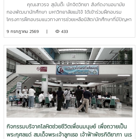
สุขภาพจิต
คุณเสาวรจ สุนันต๊ะ นักจิตวิทยา สังกัดงานอนามัย
กองพัฒนานักศึกษา มหาวิทยาลัยแม่โจ้ ได้เข้าร่วมฝึกอบรม
โครงการฝึกอบรมแนวทางการช่วยเหลือนิสิต/นักศึกษาที่มีปัญหา
ด้านสุขภาวะสำหรับบุคลากรผู้ปฏิบัติงานด้านสุขภาพจิตระหว่างวัน
9 กรกฎาคม 2569 |
433
ที่ 6–7 กรกฎาคม 2569 ณ ห้องบรรยาย ชั้น 1 กองพัฒนานิสิต
อาคารระพีสาคริก มหาวิทยาลัยเกษตรศาสตร์ โดยมีผู้บริหารและ
บุคลากรจากทั้งเครือข่าย ทปอ. และเครือข่ายสมาคมอุดมศึกษา
เอกชนแห่งประเทศไทย (สสอท.) การอบรมครั้งนี้มุ่งเน้นการ
พัฒนาองค์ความรู้และทักษะที่จำเป็นในการดูแลนิสิตนักศึกษา
ครอบคลุมตั้งแต่:ความรู้พื้นฐานด้านสุขภาพจิต: เรียนรู้แนวโน้ม
ปัญหา และปัจจัยเสี่ยงต่าง ๆ การคัดกรองและประเมินสุขภาพจิต
เบื้องต้น: ด้วยเครื่องมือมาตรฐาน เช่น DASS-21, PHQ-9 และ
ST-5 ทักษะการให้คำปรึกษาเบื้องต้น: อาทิ การฟังอย่างตั้งรับ
(Active Listening), ความเข้าใจใส่ใจ (Empathy) และการ
ปฐมพยาบาลทางจิตใจ (Psychological First Aid: PFA)
นอกจากนี้ ยังมีการเรียนรู้ระบบการดูแลและการส่งต่อกรณี
ฉุกเฉิน การทำงานร่วมกับผู้เชี่ยวชาญทางการแพทย์ ตลอดจน
กิจกรรมบริจาคโลหิตช่วยชีวิตเพื่อนมนุษย์ เพื่อถวายเป็น
การติดตามดูแลนิสิตอย่างต่อเนื่องสำหรับวันที่สองของการอบรม
พระกุศลแด่ สมเด็จพระเจ้าลูกเธอ เจ้าฟ้าพัชรกิติยาภา นเร
มุ่งเน้นการจัดการสถานการณ์วิกฤตในมหาวิทยาลัย เช่น ภาวะ