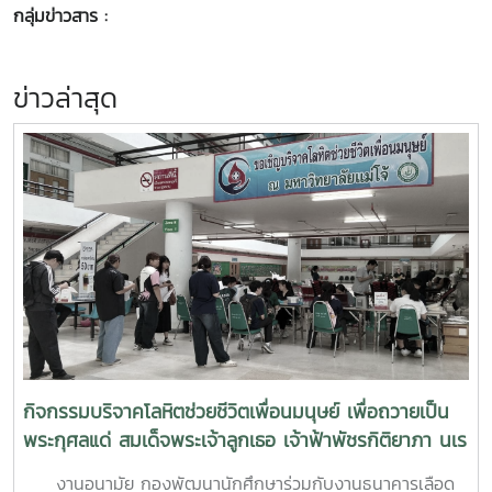
กลุ่มข่าวสาร :
ข่าวล่าสุด
กิจกรรมบริจาคโลหิตช่วยชีวิตเพื่อนมนุษย์ เพื่อถวายเป็น
พระกุศลแด่ สมเด็จพระเจ้าลูกเธอ เจ้าฟ้าพัชรกิติยาภา นเร
นทิราเทพยวดี กรมหลวงราช สาริณีสิริพัชร มหาวัชรราช
งานอนามัย กองพัฒนานักศึกษาร่วมกับงานธนาคารเลือด