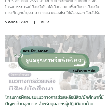
นที่ 5 สิงหาคม 2569 งานอนามัย กองพัฒนานักศึกษา จัด
โครงการรณรงค์ป้องกันโรคไข้เลือดออก เพื่อเป็นการป้องกัน
การเกิดลูกน้ำยุงลาย การระบาดของโรคไข้เลือดออก โดยได้รับ
ความร่วมมือจากเจ้าหน้าที่ศูนย์สุขภาพชุมชนตำบลหนองหาร และ
5 สิงหาคม 2569 |
54
นักศึกษาจิตอาสา ร่วมกันสำรวจทำลายแหล่งเพาะพันธุ์ยุงลาย
บริเวณ บ้านพักบุคลากร แฟลต และบริเวณพื้นที่่โดยรอบ
มหาวิทยาลัยแม่โจ้ ทั้งนี้ได้รับความอนุเคราะห์รถรับนักศึกษาจาก
กองกายภาพและสิ่งแวดล้อม
โครงการฝึกอบรมแนวทางการช่วยเหลือนิสิต/นักศึกษาที่มี
ปัญหาด้านสุขภาวะ สำหรับบุคลากรผู้ปฏิบัติงานด้าน