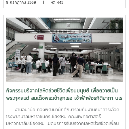
9 กรกฎาคม 2569 |
445
ที่ 6–7 กรกฎาคม 2569 ณ ห้องบรรยาย ชั้น 1 กองพัฒนานิสิต
อาคารระพีสาคริก มหาวิทยาลัยเกษตรศาสตร์ โดยมีผู้บริหารและ
บุคลากรจากทั้งเครือข่าย ทปอ. และเครือข่ายสมาคมอุดมศึกษา
เอกชนแห่งประเทศไทย (สสอท.) การอบรมครั้งนี้มุ่งเน้นการ
พัฒนาองค์ความรู้และทักษะที่จำเป็นในการดูแลนิสิตนักศึกษา
ครอบคลุมตั้งแต่:ความรู้พื้นฐานด้านสุขภาพจิต: เรียนรู้แนวโน้ม
ปัญหา และปัจจัยเสี่ยงต่าง ๆ การคัดกรองและประเมินสุขภาพจิต
เบื้องต้น: ด้วยเครื่องมือมาตรฐาน เช่น DASS-21, PHQ-9 และ
ST-5 ทักษะการให้คำปรึกษาเบื้องต้น: อาทิ การฟังอย่างตั้งรับ
(Active Listening), ความเข้าใจใส่ใจ (Empathy) และการ
ปฐมพยาบาลทางจิตใจ (Psychological First Aid: PFA)
นอกจากนี้ ยังมีการเรียนรู้ระบบการดูแลและการส่งต่อกรณี
ฉุกเฉิน การทำงานร่วมกับผู้เชี่ยวชาญทางการแพทย์ ตลอดจน
กิจกรรมบริจาคโลหิตช่วยชีวิตเพื่อนมนุษย์ เพื่อถวายเป็น
การติดตามดูแลนิสิตอย่างต่อเนื่องสำหรับวันที่สองของการอบรม
พระกุศลแด่ สมเด็จพระเจ้าลูกเธอ เจ้าฟ้าพัชรกิติยาภา นเร
มุ่งเน้นการจัดการสถานการณ์วิกฤตในมหาวิทยาลัย เช่น ภาวะ
นทิราเทพยวดี กรมหลวงราช สาริณีสิริพัชร มหาวัชรราช
เสี่ยงต่อการฆ่าตัวตาย การทำร้ายตนเอง ความรุนแรง และการก
งานอนามัย กองพัฒนานักศึกษาร่วมกับงานธนาคารเลือด
ธิดา
ลั่นแกล้งทางไซเบอร์ (Cyberbullying) รวมถึงการออกแบบ
โรงพยาบาลมหาราชนครเชียงใหม่ คณะแพทยศาสตร์
กิจกรรมเชิงป้องกันเพื่อสร้างความยืดหยุ่นทางใจ (Resilience)
มหาวิทยาลัยเชียงใหม่ เปิดบริการรับบริจาคโลหิตช่วยชีวิตเพื่อน