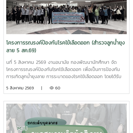
โครงการรณรงค์ป้องกันโรคไข้เลือดออก (สำรวจลูกน้ำยุง
ลาย 5 สค.69)
นที่ 5 สิงหาคม 2569 งานอนามัย กองพัฒนานักศึกษา จัด
โครงการรณรงค์ป้องกันโรคไข้เลือดออก เพื่อเป็นการป้องกัน
การเกิดลูกน้ำยุงลาย การระบาดของโรคไข้เลือดออก โดยได้รับ
ความร่วมมือจากเจ้าหน้าที่ศูนย์สุขภาพชุมชนตำบลหนองหาร และ
5 สิงหาคม 2569 |
60
นักศึกษาจิตอาสา ร่วมกันสำรวจทำลายแหล่งเพาะพันธุ์ยุงลาย
บริเวณ บ้านพักบุคลากร แฟลต และบริเวณพื้นที่่โดยรอบ
มหาวิทยาลัยแม่โจ้ ทั้งนี้ได้รับความอนุเคราะห์รถรับนักศึกษาจาก
กองกายภาพและสิ่งแวดล้อม