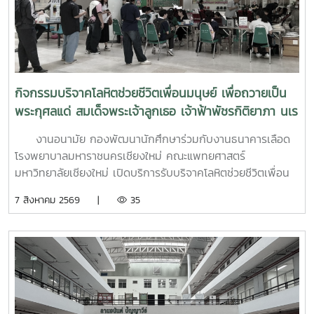
กิจกรรมบริจาคโลหิตช่วยชีวิตเพื่อนมนุษย์ เพื่อถวายเป็น
พระกุศลแด่ สมเด็จพระเจ้าลูกเธอ เจ้าฟ้าพัชรกิติยาภา นเร
นทิราเทพยวดี กรมหลวงราช สาริณีสิริพัชร มหาวัชรราช
งานอนามัย กองพัฒนานักศึกษาร่วมกับงานธนาคารเลือด
ธิดา (สวนดอก 7 สค.69)
โรงพยาบาลมหาราชนครเชียงใหม่ คณะแพทยศาสตร์
มหาวิทยาลัยเชียงใหม่ เปิดบริการรับบริจาคโลหิตช่วยชีวิตเพื่อน
มนุษย์ เพื่อถวายเป็นพระกุศลแด่ สมเด็จพระเจ้าลูกเธอ เจ้าฟ้าพัช
7 สิงหาคม 2569 |
35
รกิติยาภา นเรนทิราเทพยวดี กรมหลวงราช สาริณีสิริพัชร มหา
วัชรราชธิดา ในวันที่ 7 สิงหาคม 2569 เวลา 09.00 – 14.00
น. ณ ลานอนันต์ ปัญญาวีร์ อาคารอำนวย ยศสุขนักศึกษาที่เข้า
ร่วมบริจาคจะได้ชั่วโมงกิจกรรมด้านจิตอาสา ครั้งละ 8 ชั่วโมง-
วันที่ 7 สิงหาคม 2569 มีผู้ประสงค์บริจาคโลหิต จำนวน 95 คน
ผ่านเกณฑ์สามารถบริจาคโลหิตได้ จำนวน 63 คน ( 28,350 CC.)