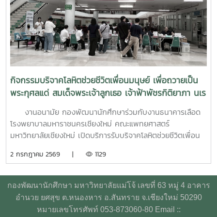
ปัญหา และปัจจัยเสี่ยงต่าง ๆ การคัดกรองและประเมินสุขภาพจิต
เบื้องต้น: ด้วยเครื่องมือมาตรฐาน เช่น DASS-21, PHQ-9 และ
ST-5 ทักษะการให้คำปรึกษาเบื้องต้น: อาทิ การฟังอย่างตั้งรับ
(Active Listening), ความเข้าใจใส่ใจ (Empathy) และการ
ปฐมพยาบาลทางจิตใจ (Psychological First Aid: PFA)
นอกจากนี้ ยังมีการเรียนรู้ระบบการดูแลและการส่งต่อกรณี
ฉุกเฉิน การทำงานร่วมกับผู้เชี่ยวชาญทางการแพทย์ ตลอดจน
กิจกรรมบริจาคโลหิตช่วยชีวิตเพื่อนมนุษย์ เพื่อถวายเป็น
การติดตามดูแลนิสิตอย่างต่อเนื่องสำหรับวันที่สองของการอบรม
พระกุศลแด่ สมเด็จพระเจ้าลูกเธอ เจ้าฟ้าพัชรกิติยาภา นเร
มุ่งเน้นการจัดการสถานการณ์วิกฤตในมหาวิทยาลัย เช่น ภาวะ
นทิราเทพยวดี กรมหลวงราช สาริณีสิริพัชร มหาวัชรราช
เสี่ยงต่อการฆ่าตัวตาย การทำร้ายตนเอง ความรุนแรง และการก
งานอนามัย กองพัฒนานักศึกษาร่วมกับงานธนาคารเลือด
ธิดา
ลั่นแกล้งทางไซเบอร์ (Cyberbullying) รวมถึงการออกแบบ
โรงพยาบาลมหาราชนครเชียงใหม่ คณะแพทยศาสตร์
กิจกรรมเชิงป้องกันเพื่อสร้างความยืดหยุ่นทางใจ (Resilience)
มหาวิทยาลัยเชียงใหม่ เปิดบริการรับบริจาคโลหิตช่วยชีวิตเพื่อน
และพื้นที่ปลอดภัย (Safe Space) ให้เกิดขึ้นในมหาวิทยาลัยช่วง
มนุษย์ เพื่อถวายเป็นพระกุศลแด่ สมเด็จพระเจ้าลูกเธอ เจ้าฟ้าพัช
2 กรกฎาคม 2569 |
1129
ท้ายของการอบรมยังให้ความสำคัญกับการดูแลสุขภาพจิตของ
รกิติยาภา นเรนทิราเทพยวดี กรมหลวงราช สาริณีสิริพัชร มหา
บุคลากรผู้ปฏิบัติงาน โดยเฉพาะการป้องกันภาวะหมดไฟ
วัชรราชธิดา ในวันที่ 1 และ 2 กรกฎาคม 2569 เวลา 09.00 –
(Burnout) การพัฒนาทักษะการเมตตาต่อตนเอง (Self-
14.00 น. ณ ลานอนันต์ ปัญญาวีร์ อาคารอำนวย ยศสุข
กองพัฒนานักศึกษา มหาวิทยาลัยแม่โจ้ เลขที่ 63 หมู่ 4 อาคาร
Compassion) พร้อมเปิดเวที "Mental Health Talk" เพื่อแลก
นักศึกษาที่เข้าร่วมบริจาคจะได้ชั่วโมงกิจกรรมด้านจิตอาสา ครั้ง
อำนวย ยศสุข ต.หนองหาร อ.สันทราย จ.เชียงใหม่ 50290
เปลี่ยนประสบการณ์ สะท้อนปัญหา และร่วมหาแนวทางพัฒนา
ละ 8 ชั่วโมง- วันที่ 1กรกฏาคม 2569 มีผู้ประสงค์บริจาคโลหิต
หมายเลขโทรศัพท์ 053-873060-80 Email ::
งานด้านสุขภาวะในสถาบันอุดมศึกษา โครงการนี้ถือเป็นอีกหนึ่ง
จำนวน 91 คน ผ่านเกณฑ์สามารถบริจาคโลหิตได้ จำนวน 41 คน