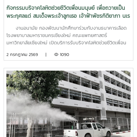
ฉุกเฉิน การทำงานร่วมกับผู้เชี่ยวชาญทางการแพทย์ ตลอดจน
กิจกรรมบริจาคโลหิตช่วยชีวิตเพื่อนมนุษย์ เพื่อถวายเป็น
การติดตามดูแลนิสิตอย่างต่อเนื่องสำหรับวันที่สองของการอบรม
พระกุศลแด่ สมเด็จพระเจ้าลูกเธอ เจ้าฟ้าพัชรกิติยาภา นเร
มุ่งเน้นการจัดการสถานการณ์วิกฤตในมหาวิทยาลัย เช่น ภาวะ
นทิราเทพยวดี กรมหลวงราช สาริณีสิริพัชร มหาวัชรราช
เสี่ยงต่อการฆ่าตัวตาย การทำร้ายตนเอง ความรุนแรง และการก
งานอนามัย กองพัฒนานักศึกษาร่วมกับงานธนาคารเลือด
ธิดา
ลั่นแกล้งทางไซเบอร์ (Cyberbullying) รวมถึงการออกแบบ
โรงพยาบาลมหาราชนครเชียงใหม่ คณะแพทยศาสตร์
กิจกรรมเชิงป้องกันเพื่อสร้างความยืดหยุ่นทางใจ (Resilience)
มหาวิทยาลัยเชียงใหม่ เปิดบริการรับบริจาคโลหิตช่วยชีวิตเพื่อน
และพื้นที่ปลอดภัย (Safe Space) ให้เกิดขึ้นในมหาวิทยาลัยช่วง
มนุษย์ เพื่อถวายเป็นพระกุศลแด่ สมเด็จพระเจ้าลูกเธอ เจ้าฟ้าพัช
2 กรกฎาคม 2569 |
1090
ท้ายของการอบรมยังให้ความสำคัญกับการดูแลสุขภาพจิตของ
รกิติยาภา นเรนทิราเทพยวดี กรมหลวงราช สาริณีสิริพัชร มหา
บุคลากรผู้ปฏิบัติงาน โดยเฉพาะการป้องกันภาวะหมดไฟ
วัชรราชธิดา ในวันที่ 1 และ 2 กรกฎาคม 2569 เวลา 09.00 –
(Burnout) การพัฒนาทักษะการเมตตาต่อตนเอง (Self-
14.00 น. ณ ลานอนันต์ ปัญญาวีร์ อาคารอำนวย ยศสุข
Compassion) พร้อมเปิดเวที "Mental Health Talk" เพื่อแลก
นักศึกษาที่เข้าร่วมบริจาคจะได้ชั่วโมงกิจกรรมด้านจิตอาสา ครั้ง
เปลี่ยนประสบการณ์ สะท้อนปัญหา และร่วมหาแนวทางพัฒนา
ละ 8 ชั่วโมง- วันที่ 1กรกฏาคม 2569 มีผู้ประสงค์บริจาคโลหิต
งานด้านสุขภาวะในสถาบันอุดมศึกษา โครงการนี้ถือเป็นอีกหนึ่ง
จำนวน 91 คน ผ่านเกณฑ์สามารถบริจาคโลหิตได้ จำนวน 41 คน
กลไกสำคัญในการขับเคลื่อน “ระบบนิเวศสุขภาวะนิสิต” ของ
( 18,450 CC.) - วันที่ 2 กรกฏาคม 2569 มีผู้ประสงค์บริจาค
มหาวิทยาลัยไทย ที่มุ่งสร้างบุคลากรผู้ดูแลนิสิตให้มีความพร้อม
โลหิต จำนวน 125 คน ผ่านเกณฑ์สามารถบริจาคโลหิตได้ จำนวน
ทั้งด้านความรู้ ทักษะ และหัวใจที่เข้าใจ เพื่อให้นิสิตทุกคนสามารถ
72 คน (32,400 CC.)
เรียนรู้และใช้ชีวิตในรั้วมหาวิทยาลัยได้อย่างมีความสุขและยั่งยืน
ทั้งนี้ โครงการดังกล่าวได้รับงบประมาณสนับสนุนจากที่ประชุม