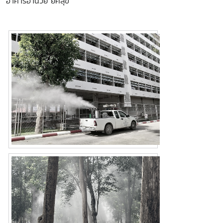
อาคารอำนวย ยศสุข