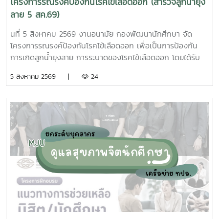
โครงการรณรงค์ป้องกันโรคไข้เลือดออก (สำรวจลูกน้ำยุง
ลาย 5 สค.69)
นที่ 5 สิงหาคม 2569 งานอนามัย กองพัฒนานักศึกษา จัด
โครงการรณรงค์ป้องกันโรคไข้เลือดออก เพื่อเป็นการป้องกัน
การเกิดลูกน้ำยุงลาย การระบาดของโรคไข้เลือดออก โดยได้รับ
ความร่วมมือจากเจ้าหน้าที่ศูนย์สุขภาพชุมชนตำบลหนองหาร และ
5 สิงหาคม 2569 |
24
นักศึกษาจิตอาสา ร่วมกันสำรวจทำลายแหล่งเพาะพันธุ์ยุงลาย
บริเวณ บ้านพักบุคลากร แฟลต และบริเวณพื้นที่่โดยรอบ
มหาวิทยาลัยแม่โจ้ ทั้งนี้ได้รับความอนุเคราะห์รถรับนักศึกษาจาก
กองกายภาพและสิ่งแวดล้อม