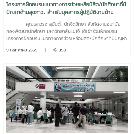
โครงการฝึกอบรมแนวทางการช่วยเหลือนิสิต/นักศึกษาที่มี
ปัญหาด้านสุขภาวะ สำหรับบุคลากรผู้ปฏิบัติงานด้าน
สุขภาพจิต
คุณเสาวรจ สุนันต๊ะ นักจิตวิทยา สังกัดงานอนามัย
กองพัฒนานักศึกษา มหาวิทยาลัยแม่โจ้ ได้เข้าร่วมฝึกอบรม
โครงการฝึกอบรมแนวทางการช่วยเหลือนิสิต/นักศึกษาที่มีปัญหา
ด้านสุขภาวะสำหรับบุคลากรผู้ปฏิบัติงานด้านสุขภาพจิตระหว่างวัน
9 กรกฎาคม 2569 |
398
ที่ 6–7 กรกฎาคม 2569 ณ ห้องบรรยาย ชั้น 1 กองพัฒนานิสิต
อาคารระพีสาคริก มหาวิทยาลัยเกษตรศาสตร์ โดยมีผู้บริหารและ
บุคลากรจากทั้งเครือข่าย ทปอ. และเครือข่ายสมาคมอุดมศึกษา
เอกชนแห่งประเทศไทย (สสอท.) การอบรมครั้งนี้มุ่งเน้นการ
พัฒนาองค์ความรู้และทักษะที่จำเป็นในการดูแลนิสิตนักศึกษา
ครอบคลุมตั้งแต่:ความรู้พื้นฐานด้านสุขภาพจิต: เรียนรู้แนวโน้ม
ปัญหา และปัจจัยเสี่ยงต่าง ๆ การคัดกรองและประเมินสุขภาพจิต
เบื้องต้น: ด้วยเครื่องมือมาตรฐาน เช่น DASS-21, PHQ-9 และ
ST-5 ทักษะการให้คำปรึกษาเบื้องต้น: อาทิ การฟังอย่างตั้งรับ
(Active Listening), ความเข้าใจใส่ใจ (Empathy) และการ
ปฐมพยาบาลทางจิตใจ (Psychological First Aid: PFA)
นอกจากนี้ ยังมีการเรียนรู้ระบบการดูแลและการส่งต่อกรณี