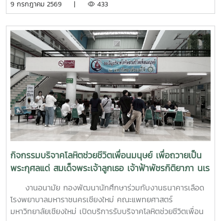
9 กรกฎาคม 2569 |
433
ที่ 6–7 กรกฎาคม 2569 ณ ห้องบรรยาย ชั้น 1 กองพัฒนานิสิต
อาคารระพีสาคริก มหาวิทยาลัยเกษตรศาสตร์ โดยมีผู้บริหารและ
บุคลากรจากทั้งเครือข่าย ทปอ. และเครือข่ายสมาคมอุดมศึกษา
เอกชนแห่งประเทศไทย (สสอท.) การอบรมครั้งนี้มุ่งเน้นการ
พัฒนาองค์ความรู้และทักษะที่จำเป็นในการดูแลนิสิตนักศึกษา
ครอบคลุมตั้งแต่:ความรู้พื้นฐานด้านสุขภาพจิต: เรียนรู้แนวโน้ม
ปัญหา และปัจจัยเสี่ยงต่าง ๆ การคัดกรองและประเมินสุขภาพจิต
เบื้องต้น: ด้วยเครื่องมือมาตรฐาน เช่น DASS-21, PHQ-9 และ
ST-5 ทักษะการให้คำปรึกษาเบื้องต้น: อาทิ การฟังอย่างตั้งรับ
(Active Listening), ความเข้าใจใส่ใจ (Empathy) และการ
ปฐมพยาบาลทางจิตใจ (Psychological First Aid: PFA)
นอกจากนี้ ยังมีการเรียนรู้ระบบการดูแลและการส่งต่อกรณี
ฉุกเฉิน การทำงานร่วมกับผู้เชี่ยวชาญทางการแพทย์ ตลอดจน
กิจกรรมบริจาคโลหิตช่วยชีวิตเพื่อนมนุษย์ เพื่อถวายเป็น
การติดตามดูแลนิสิตอย่างต่อเนื่องสำหรับวันที่สองของการอบรม
พระกุศลแด่ สมเด็จพระเจ้าลูกเธอ เจ้าฟ้าพัชรกิติยาภา นเร
มุ่งเน้นการจัดการสถานการณ์วิกฤตในมหาวิทยาลัย เช่น ภาวะ
นทิราเทพยวดี กรมหลวงราช สาริณีสิริพัชร มหาวัชรราช
เสี่ยงต่อการฆ่าตัวตาย การทำร้ายตนเอง ความรุนแรง และการก
งานอนามัย กองพัฒนานักศึกษาร่วมกับงานธนาคารเลือด
ธิดา
ลั่นแกล้งทางไซเบอร์ (Cyberbullying) รวมถึงการออกแบบ
โรงพยาบาลมหาราชนครเชียงใหม่ คณะแพทยศาสตร์
กิจกรรมเชิงป้องกันเพื่อสร้างความยืดหยุ่นทางใจ (Resilience)
มหาวิทยาลัยเชียงใหม่ เปิดบริการรับบริจาคโลหิตช่วยชีวิตเพื่อน