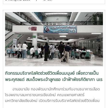
ที่ 6–7 กรกฎาคม 2569 ณ ห้องบรรยาย ชั้น 1 กองพัฒนานิสิต
อาคารระพีสาคริก มหาวิทยาลัยเกษตรศาสตร์ โดยมีผู้บริหารและ
บุคลากรจากทั้งเครือข่าย ทปอ. และเครือข่ายสมาคมอุดมศึกษา
เอกชนแห่งประเทศไทย (สสอท.) การอบรมครั้งนี้มุ่งเน้นการ
พัฒนาองค์ความรู้และทักษะที่จำเป็นในการดูแลนิสิตนักศึกษา
ครอบคลุมตั้งแต่:ความรู้พื้นฐานด้านสุขภาพจิต: เรียนรู้แนวโน้ม
ปัญหา และปัจจัยเสี่ยงต่าง ๆ การคัดกรองและประเมินสุขภาพจิต
เบื้องต้น: ด้วยเครื่องมือมาตรฐาน เช่น DASS-21, PHQ-9 และ
ST-5 ทักษะการให้คำปรึกษาเบื้องต้น: อาทิ การฟังอย่างตั้งรับ
(Active Listening), ความเข้าใจใส่ใจ (Empathy) และการ
ปฐมพยาบาลทางจิตใจ (Psychological First Aid: PFA)
นอกจากนี้ ยังมีการเรียนรู้ระบบการดูแลและการส่งต่อกรณี
ฉุกเฉิน การทำงานร่วมกับผู้เชี่ยวชาญทางการแพทย์ ตลอดจน
กิจกรรมบริจาคโลหิตช่วยชีวิตเพื่อนมนุษย์ เพื่อถวายเป็น
การติดตามดูแลนิสิตอย่างต่อเนื่องสำหรับวันที่สองของการอบรม
พระกุศลแด่ สมเด็จพระเจ้าลูกเธอ เจ้าฟ้าพัชรกิติยาภา นเร
มุ่งเน้นการจัดการสถานการณ์วิกฤตในมหาวิทยาลัย เช่น ภาวะ
นทิราเทพยวดี กรมหลวงราช สาริณีสิริพัชร มหาวัชรราช
เสี่ยงต่อการฆ่าตัวตาย การทำร้ายตนเอง ความรุนแรง และการก
งานอนามัย กองพัฒนานักศึกษาร่วมกับงานธนาคารเลือด
ธิดา
ลั่นแกล้งทางไซเบอร์ (Cyberbullying) รวมถึงการออกแบบ
โรงพยาบาลมหาราชนครเชียงใหม่ คณะแพทยศาสตร์
กิจกรรมเชิงป้องกันเพื่อสร้างความยืดหยุ่นทางใจ (Resilience)
มหาวิทยาลัยเชียงใหม่ เปิดบริการรับบริจาคโลหิตช่วยชีวิตเพื่อน
และพื้นที่ปลอดภัย (Safe Space) ให้เกิดขึ้นในมหาวิทยาลัยช่วง
มนุษย์ เพื่อถวายเป็นพระกุศลแด่ สมเด็จพระเจ้าลูกเธอ เจ้าฟ้าพัช