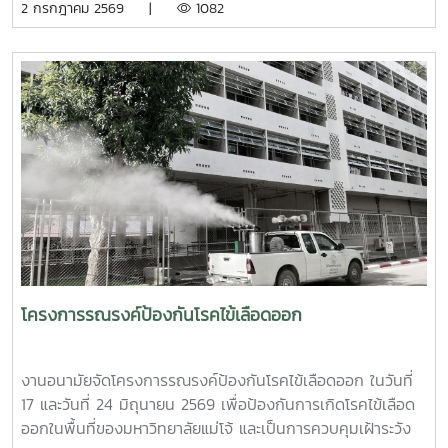
2 กรกฎาคม 2569 |
1082
ท้ายของการอบรมยังให้ความสำคัญกับการดูแลสุขภาพจิตของ
รกิติยาภา นเรนทิราเทพยวดี กรมหลวงราช สาริณีสิริพัชร มหา
บุคลากรผู้ปฏิบัติงาน โดยเฉพาะการป้องกันภาวะหมดไฟ
วัชรราชธิดา ในวันที่ 1 และ 2 กรกฎาคม 2569 เวลา 09.00 –
(Burnout) การพัฒนาทักษะการเมตตาต่อตนเอง (Self-
14.00 น. ณ ลานอนันต์ ปัญญาวีร์ อาคารอำนวย ยศสุข
Compassion) พร้อมเปิดเวที "Mental Health Talk" เพื่อแลก
นักศึกษาที่เข้าร่วมบริจาคจะได้ชั่วโมงกิจกรรมด้านจิตอาสา ครั้ง
เปลี่ยนประสบการณ์ สะท้อนปัญหา และร่วมหาแนวทางพัฒนา
ละ 8 ชั่วโมง- วันที่ 1กรกฏาคม 2569 มีผู้ประสงค์บริจาคโลหิต
งานด้านสุขภาวะในสถาบันอุดมศึกษา โครงการนี้ถือเป็นอีกหนึ่ง
จำนวน 91 คน ผ่านเกณฑ์สามารถบริจาคโลหิตได้ จำนวน 41 คน
กลไกสำคัญในการขับเคลื่อน “ระบบนิเวศสุขภาวะนิสิต” ของ
( 18,450 CC.) - วันที่ 2 กรกฏาคม 2569 มีผู้ประสงค์บริจาค
มหาวิทยาลัยไทย ที่มุ่งสร้างบุคลากรผู้ดูแลนิสิตให้มีความพร้อม
โลหิต จำนวน 125 คน ผ่านเกณฑ์สามารถบริจาคโลหิตได้ จำนวน
ทั้งด้านความรู้ ทักษะ และหัวใจที่เข้าใจ เพื่อให้นิสิตทุกคนสามารถ
72 คน (32,400 CC.)
เรียนรู้และใช้ชีวิตในรั้วมหาวิทยาลัยได้อย่างมีความสุขและยั่งยืน
ทั้งนี้ โครงการดังกล่าวได้รับงบประมาณสนับสนุนจากที่ประชุม
อธิการบดีแห่งประเทศไทย เอื้อเฟื้อสถานที่โดยมหาวิทยาลัย
เกษตรศาสตร์
โครงการรณรงค์ป้องกันโรคไข้เลือดออก
งานอนามัยจัดโครงการรณรงค์ป้องกันโรคไข้เลือดออก ในวันที่
17 และวันที่ 24 มิถุนายน 2569 เพื่อป้องกันการเกิดโรคไข้เลือด
ออกในพื้นที่ของมหาวิทยาลัยแม่โจ้ และเป็นการควบคุมเฝ้าระวัง