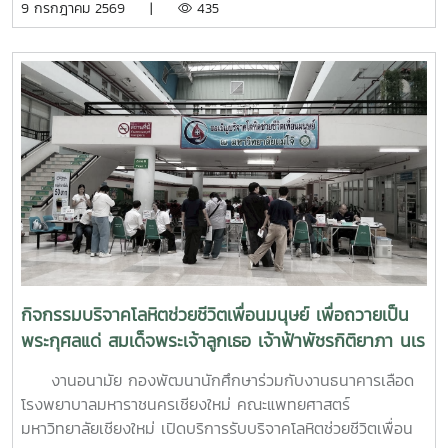
9 กรกฎาคม 2569 |
435
ที่ 6–7 กรกฎาคม 2569 ณ ห้องบรรยาย ชั้น 1 กองพัฒนานิสิต
อาคารระพีสาคริก มหาวิทยาลัยเกษตรศาสตร์ โดยมีผู้บริหารและ
บุคลากรจากทั้งเครือข่าย ทปอ. และเครือข่ายสมาคมอุดมศึกษา
เอกชนแห่งประเทศไทย (สสอท.) การอบรมครั้งนี้มุ่งเน้นการ
พัฒนาองค์ความรู้และทักษะที่จำเป็นในการดูแลนิสิตนักศึกษา
ครอบคลุมตั้งแต่:ความรู้พื้นฐานด้านสุขภาพจิต: เรียนรู้แนวโน้ม
ปัญหา และปัจจัยเสี่ยงต่าง ๆ การคัดกรองและประเมินสุขภาพจิต
เบื้องต้น: ด้วยเครื่องมือมาตรฐาน เช่น DASS-21, PHQ-9 และ
ST-5 ทักษะการให้คำปรึกษาเบื้องต้น: อาทิ การฟังอย่างตั้งรับ
(Active Listening), ความเข้าใจใส่ใจ (Empathy) และการ
ปฐมพยาบาลทางจิตใจ (Psychological First Aid: PFA)
นอกจากนี้ ยังมีการเรียนรู้ระบบการดูแลและการส่งต่อกรณี
ฉุกเฉิน การทำงานร่วมกับผู้เชี่ยวชาญทางการแพทย์ ตลอดจน
กิจกรรมบริจาคโลหิตช่วยชีวิตเพื่อนมนุษย์ เพื่อถวายเป็น
การติดตามดูแลนิสิตอย่างต่อเนื่องสำหรับวันที่สองของการอบรม
พระกุศลแด่ สมเด็จพระเจ้าลูกเธอ เจ้าฟ้าพัชรกิติยาภา นเร
มุ่งเน้นการจัดการสถานการณ์วิกฤตในมหาวิทยาลัย เช่น ภาวะ
นทิราเทพยวดี กรมหลวงราช สาริณีสิริพัชร มหาวัชรราช
เสี่ยงต่อการฆ่าตัวตาย การทำร้ายตนเอง ความรุนแรง และการก
งานอนามัย กองพัฒนานักศึกษาร่วมกับงานธนาคารเลือด
ธิดา
ลั่นแกล้งทางไซเบอร์ (Cyberbullying) รวมถึงการออกแบบ
โรงพยาบาลมหาราชนครเชียงใหม่ คณะแพทยศาสตร์
กิจกรรมเชิงป้องกันเพื่อสร้างความยืดหยุ่นทางใจ (Resilience)
มหาวิทยาลัยเชียงใหม่ เปิดบริการรับบริจาคโลหิตช่วยชีวิตเพื่อน