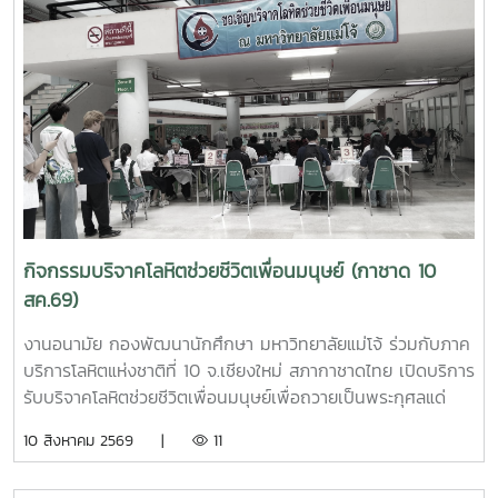
กิจกรรมบริจาคโลหิตช่วยชีวิตเพื่่อนมนุษย์ (กาชาด 10
สค.69)
งานอนามัย กองพัฒนานักศึกษา มหาวิทยาลัยแม่โจ้ ร่วมกับภาค
บริการโลหิตแห่งชาติที่ 10 จ.เชียงใหม่ สภากาชาดไทย เปิดบริการ
รับบริจาคโลหิตช่วยชีวิตเพื่อนมนุษย์เพื่อถวายเป็นพระกุศลแด่
สมเด็จพระเจ้าลูกเธอ เจ้าฟ้าพัชรกิติยาภา นเรนทิราเทพย
10 สิงหาคม 2569 |
11
วดี กรมหลวงราชสาริณีสิริพัชร มหาวัชรราชธิดา ในวันที่ 10
สิงหาคม 2569 ณ ลานอนันต์ ปัญญาวีร์ อาคารอำนวย ยศ