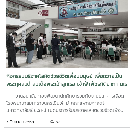
สุข เวลา 09.00-15.00 น. ขอขอบคุณนักศึกษาและบุคลากรที่
สนใจและเข้าร่วมบริจาคในครั้งนี้นักศึกษาที่เข้าร่วมบริจาคสำเร็จ
ได้รับชั่วโมงกิจกรรมด้านจิตอาสา จำนวน 8 ชั่วโมงมีผู้ประสงค์
บริจาคโลหิต จำนวน 76 คน ผ่านเกณฑ์สามารถบริจาคโลหิตได้
จำนวน 63 คน
กิจกรรมบริจาคโลหิตช่วยชีวิตเพื่อนมนุษย์ เพื่อถวายเป็น
พระกุศลแด่ สมเด็จพระเจ้าลูกเธอ เจ้าฟ้าพัชรกิติยาภา นเร
นทิราเทพยวดี กรมหลวงราช สาริณีสิริพัชร มหาวัชรราช
งานอนามัย กองพัฒนานักศึกษาร่วมกับงานธนาคารเลือด
ธิดา (สวนดอก 7 สค.69)
โรงพยาบาลมหาราชนครเชียงใหม่ คณะแพทยศาสตร์
มหาวิทยาลัยเชียงใหม่ เปิดบริการรับบริจาคโลหิตช่วยชีวิตเพื่อน
มนุษย์ เพื่อถวายเป็นพระกุศลแด่ สมเด็จพระเจ้าลูกเธอ เจ้าฟ้าพัช
7 สิงหาคม 2569 |
62
รกิติยาภา นเรนทิราเทพยวดี กรมหลวงราช สาริณีสิริพัชร มหา
วัชรราชธิดา ในวันที่ 7 สิงหาคม 2569 เวลา 09.00 – 14.00