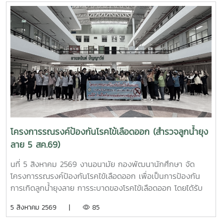
น. ณ ลานอนันต์ ปัญญาวีร์ อาคารอำนวย ยศสุขนักศึกษาที่เข้า
ร่วมบริจาคจะได้ชั่วโมงกิจกรรมด้านจิตอาสา ครั้งละ 8 ชั่วโมง-
วันที่ 7 สิงหาคม 2569 มีผู้ประสงค์บริจาคโลหิต จำนวน 95 คน
ผ่านเกณฑ์สามารถบริจาคโลหิตได้ จำนวน 63 คน ( 28,350 CC.)
โครงการรณรงค์ป้องกันโรคไข้เลือดออก (สำรวจลูกน้ำยุง
ลาย 5 สค.69)
นที่ 5 สิงหาคม 2569 งานอนามัย กองพัฒนานักศึกษา จัด
โครงการรณรงค์ป้องกันโรคไข้เลือดออก เพื่อเป็นการป้องกัน
การเกิดลูกน้ำยุงลาย การระบาดของโรคไข้เลือดออก โดยได้รับ
ความร่วมมือจากเจ้าหน้าที่ศูนย์สุขภาพชุมชนตำบลหนองหาร และ
5 สิงหาคม 2569 |
85
นักศึกษาจิตอาสา ร่วมกันสำรวจทำลายแหล่งเพาะพันธุ์ยุงลาย