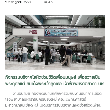
9 กรกฎาคม 2569 |
415
ที่ 6–7 กรกฎาคม 2569 ณ ห้องบรรยาย ชั้น 1 กองพัฒนานิสิต
อาคารระพีสาคริก มหาวิทยาลัยเกษตรศาสตร์ โดยมีผู้บริหารและ
บุคลากรจากทั้งเครือข่าย ทปอ. และเครือข่ายสมาคมอุดมศึกษา
เอกชนแห่งประเทศไทย (สสอท.) การอบรมครั้งนี้มุ่งเน้นการ
พัฒนาองค์ความรู้และทักษะที่จำเป็นในการดูแลนิสิตนักศึกษา
ครอบคลุมตั้งแต่:ความรู้พื้นฐานด้านสุขภาพจิต: เรียนรู้แนวโน้ม
ปัญหา และปัจจัยเสี่ยงต่าง ๆ การคัดกรองและประเมินสุขภาพจิต
เบื้องต้น: ด้วยเครื่องมือมาตรฐาน เช่น DASS-21, PHQ-9 และ
ST-5 ทักษะการให้คำปรึกษาเบื้องต้น: อาทิ การฟังอย่างตั้งรับ
(Active Listening), ความเข้าใจใส่ใจ (Empathy) และการ
ปฐมพยาบาลทางจิตใจ (Psychological First Aid: PFA)
นอกจากนี้ ยังมีการเรียนรู้ระบบการดูแลและการส่งต่อกรณี
ฉุกเฉิน การทำงานร่วมกับผู้เชี่ยวชาญทางการแพทย์ ตลอดจน
กิจกรรมบริจาคโลหิตช่วยชีวิตเพื่อนมนุษย์ เพื่อถวายเป็น
การติดตามดูแลนิสิตอย่างต่อเนื่องสำหรับวันที่สองของการอบรม
พระกุศลแด่ สมเด็จพระเจ้าลูกเธอ เจ้าฟ้าพัชรกิติยาภา นเร
มุ่งเน้นการจัดการสถานการณ์วิกฤตในมหาวิทยาลัย เช่น ภาวะ
นทิราเทพยวดี กรมหลวงราช สาริณีสิริพัชร มหาวัชรราช
เสี่ยงต่อการฆ่าตัวตาย การทำร้ายตนเอง ความรุนแรง และการก
งานอนามัย กองพัฒนานักศึกษาร่วมกับงานธนาคารเลือด
ธิดา
ลั่นแกล้งทางไซเบอร์ (Cyberbullying) รวมถึงการออกแบบ
โรงพยาบาลมหาราชนครเชียงใหม่ คณะแพทยศาสตร์
กิจกรรมเชิงป้องกันเพื่อสร้างความยืดหยุ่นทางใจ (Resilience)
มหาวิทยาลัยเชียงใหม่ เปิดบริการรับบริจาคโลหิตช่วยชีวิตเพื่อน