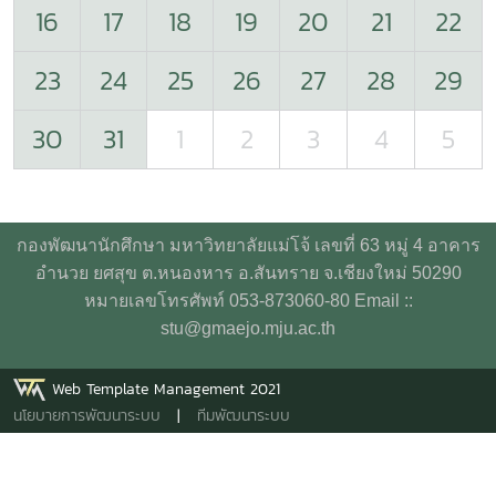
16
17
18
19
20
21
22
23
24
25
26
27
28
29
30
31
1
2
3
4
5
กองพัฒนานักศึกษา มหาวิทยาลัยแม่โจ้ เลขที่ 63 หมู่ 4 อาคาร
อำนวย ยศสุข ต.หนองหาร อ.สันทราย จ.เชียงใหม่ 50290
หมายเลขโทรศัพท์ 053-873060-80 Email ::
stu@gmaejo.mju.ac.th
Web Template Management 2021
นโยบายการพัฒนาระบบ
|
ทีมพัฒนาระบบ