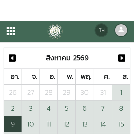
ปฏิทินกิจกรรมของหน่วยงาน
TH
หน้าแรก
ปฏิทินกิจกรรมของหน่วยงาน
สิงหาคม 2569
อา.
จ.
อ.
พ.
พฤ.
ศ.
ส.
26
27
28
29
30
31
1
2
3
4
5
6
7
8
9
10
11
12
13
14
15