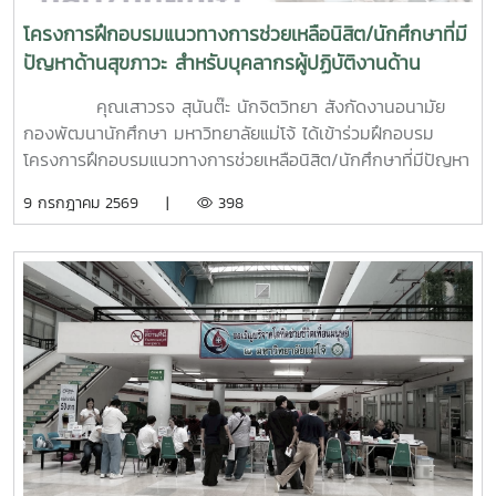
โครงการฝึกอบรมแนวทางการช่วยเหลือนิสิต/นักศึกษาที่มี
ปัญหาด้านสุขภาวะ สำหรับบุคลากรผู้ปฏิบัติงานด้าน
สุขภาพจิต
คุณเสาวรจ สุนันต๊ะ นักจิตวิทยา สังกัดงานอนามัย
กองพัฒนานักศึกษา มหาวิทยาลัยแม่โจ้ ได้เข้าร่วมฝึกอบรม
โครงการฝึกอบรมแนวทางการช่วยเหลือนิสิต/นักศึกษาที่มีปัญหา
ด้านสุขภาวะสำหรับบุคลากรผู้ปฏิบัติงานด้านสุขภาพจิตระหว่างวัน
9 กรกฎาคม 2569 |
398
ที่ 6–7 กรกฎาคม 2569 ณ ห้องบรรยาย ชั้น 1 กองพัฒนานิสิต
อาคารระพีสาคริก มหาวิทยาลัยเกษตรศาสตร์ โดยมีผู้บริหารและ
บุคลากรจากทั้งเครือข่าย ทปอ. และเครือข่ายสมาคมอุดมศึกษา
เอกชนแห่งประเทศไทย (สสอท.) การอบรมครั้งนี้มุ่งเน้นการ
พัฒนาองค์ความรู้และทักษะที่จำเป็นในการดูแลนิสิตนักศึกษา
ครอบคลุมตั้งแต่:ความรู้พื้นฐานด้านสุขภาพจิต: เรียนรู้แนวโน้ม
ปัญหา และปัจจัยเสี่ยงต่าง ๆ การคัดกรองและประเมินสุขภาพจิต
เบื้องต้น: ด้วยเครื่องมือมาตรฐาน เช่น DASS-21, PHQ-9 และ
ST-5 ทักษะการให้คำปรึกษาเบื้องต้น: อาทิ การฟังอย่างตั้งรับ
(Active Listening), ความเข้าใจใส่ใจ (Empathy) และการ
ปฐมพยาบาลทางจิตใจ (Psychological First Aid: PFA)