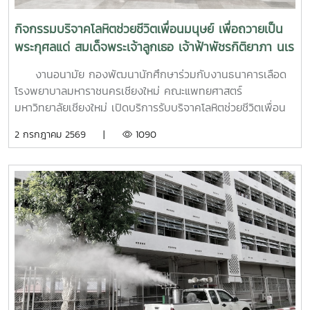
นอกจากนี้ ยังมีการเรียนรู้ระบบการดูแลและการส่งต่อกรณี
ฉุกเฉิน การทำงานร่วมกับผู้เชี่ยวชาญทางการแพทย์ ตลอดจน
กิจกรรมบริจาคโลหิตช่วยชีวิตเพื่อนมนุษย์ เพื่อถวายเป็น
การติดตามดูแลนิสิตอย่างต่อเนื่องสำหรับวันที่สองของการอบรม
พระกุศลแด่ สมเด็จพระเจ้าลูกเธอ เจ้าฟ้าพัชรกิติยาภา นเร
มุ่งเน้นการจัดการสถานการณ์วิกฤตในมหาวิทยาลัย เช่น ภาวะ
นทิราเทพยวดี กรมหลวงราช สาริณีสิริพัชร มหาวัชรราช
เสี่ยงต่อการฆ่าตัวตาย การทำร้ายตนเอง ความรุนแรง และการก
งานอนามัย กองพัฒนานักศึกษาร่วมกับงานธนาคารเลือด
ธิดา
ลั่นแกล้งทางไซเบอร์ (Cyberbullying) รวมถึงการออกแบบ
โรงพยาบาลมหาราชนครเชียงใหม่ คณะแพทยศาสตร์
กิจกรรมเชิงป้องกันเพื่อสร้างความยืดหยุ่นทางใจ (Resilience)
มหาวิทยาลัยเชียงใหม่ เปิดบริการรับบริจาคโลหิตช่วยชีวิตเพื่อน
และพื้นที่ปลอดภัย (Safe Space) ให้เกิดขึ้นในมหาวิทยาลัยช่วง
มนุษย์ เพื่อถวายเป็นพระกุศลแด่ สมเด็จพระเจ้าลูกเธอ เจ้าฟ้าพัช
2 กรกฎาคม 2569 |
1090
ท้ายของการอบรมยังให้ความสำคัญกับการดูแลสุขภาพจิตของ
รกิติยาภา นเรนทิราเทพยวดี กรมหลวงราช สาริณีสิริพัชร มหา
บุคลากรผู้ปฏิบัติงาน โดยเฉพาะการป้องกันภาวะหมดไฟ
วัชรราชธิดา ในวันที่ 1 และ 2 กรกฎาคม 2569 เวลา 09.00 –
(Burnout) การพัฒนาทักษะการเมตตาต่อตนเอง (Self-
14.00 น. ณ ลานอนันต์ ปัญญาวีร์ อาคารอำนวย ยศสุข
Compassion) พร้อมเปิดเวที "Mental Health Talk" เพื่อแลก
นักศึกษาที่เข้าร่วมบริจาคจะได้ชั่วโมงกิจกรรมด้านจิตอาสา ครั้ง
เปลี่ยนประสบการณ์ สะท้อนปัญหา และร่วมหาแนวทางพัฒนา
ละ 8 ชั่วโมง- วันที่ 1กรกฏาคม 2569 มีผู้ประสงค์บริจาคโลหิต
งานด้านสุขภาวะในสถาบันอุดมศึกษา โครงการนี้ถือเป็นอีกหนึ่ง
จำนวน 91 คน ผ่านเกณฑ์สามารถบริจาคโลหิตได้ จำนวน 41 คน
กลไกสำคัญในการขับเคลื่อน “ระบบนิเวศสุขภาวะนิสิต” ของ
( 18,450 CC.) - วันที่ 2 กรกฏาคม 2569 มีผู้ประสงค์บริจาค
มหาวิทยาลัยไทย ที่มุ่งสร้างบุคลากรผู้ดูแลนิสิตให้มีความพร้อม
โลหิต จำนวน 125 คน ผ่านเกณฑ์สามารถบริจาคโลหิตได้ จำนวน
ทั้งด้านความรู้ ทักษะ และหัวใจที่เข้าใจ เพื่อให้นิสิตทุกคนสามารถ
72 คน (32,400 CC.)
เรียนรู้และใช้ชีวิตในรั้วมหาวิทยาลัยได้อย่างมีความสุขและยั่งยืน
ทั้งนี้ โครงการดังกล่าวได้รับงบประมาณสนับสนุนจากที่ประชุม