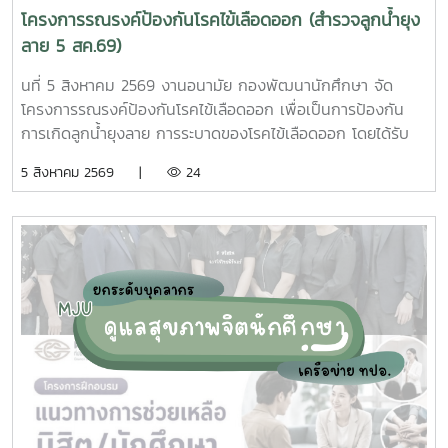
โครงการรณรงค์ป้องกันโรคไข้เลือดออก (สำรวจลูกน้ำยุง
ลาย 5 สค.69)
นที่ 5 สิงหาคม 2569 งานอนามัย กองพัฒนานักศึกษา จัด
โครงการรณรงค์ป้องกันโรคไข้เลือดออก เพื่อเป็นการป้องกัน
การเกิดลูกน้ำยุงลาย การระบาดของโรคไข้เลือดออก โดยได้รับ
ความร่วมมือจากเจ้าหน้าที่ศูนย์สุขภาพชุมชนตำบลหนองหาร และ
5 สิงหาคม 2569 |
24
นักศึกษาจิตอาสา ร่วมกันสำรวจทำลายแหล่งเพาะพันธุ์ยุงลาย
บริเวณ บ้านพักบุคลากร แฟลต และบริเวณพื้นที่่โดยรอบ
มหาวิทยาลัยแม่โจ้ ทั้งนี้ได้รับความอนุเคราะห์รถรับนักศึกษาจาก
กองกายภาพและสิ่งแวดล้อม