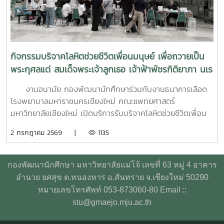
ST-5 ทักษะการให้คำปรึกษาเบื้องต้น: อาทิ การฟังอย่างตั้งรับ
(Active Listening), ความเข้าใจใส่ใจ (Empathy) และการ
ปฐมพยาบาลทางจิตใจ (Psychological First Aid: PFA)
นอกจากนี้ ยังมีการเรียนรู้ระบบการดูแลและการส่งต่อกรณี
ฉุกเฉิน การทำงานร่วมกับผู้เชี่ยวชาญทางการแพทย์ ตลอดจน
กิจกรรมบริจาคโลหิตช่วยชีวิตเพื่อนมนุษย์ เพื่อถวายเป็น
การติดตามดูแลนิสิตอย่างต่อเนื่องสำหรับวันที่สองของการอบรม
พระกุศลแด่ สมเด็จพระเจ้าลูกเธอ เจ้าฟ้าพัชรกิติยาภา นเร
มุ่งเน้นการจัดการสถานการณ์วิกฤตในมหาวิทยาลัย เช่น ภาวะ
นทิราเทพยวดี กรมหลวงราช สาริณีสิริพัชร มหาวัชรราช
เสี่ยงต่อการฆ่าตัวตาย การทำร้ายตนเอง ความรุนแรง และการก
งานอนามัย กองพัฒนานักศึกษาร่วมกับงานธนาคารเลือด
ธิดา
ลั่นแกล้งทางไซเบอร์ (Cyberbullying) รวมถึงการออกแบบ
โรงพยาบาลมหาราชนครเชียงใหม่ คณะแพทยศาสตร์
กิจกรรมเชิงป้องกันเพื่อสร้างความยืดหยุ่นทางใจ (Resilience)
มหาวิทยาลัยเชียงใหม่ เปิดบริการรับบริจาคโลหิตช่วยชีวิตเพื่อน
และพื้นที่ปลอดภัย (Safe Space) ให้เกิดขึ้นในมหาวิทยาลัยช่วง
มนุษย์ เพื่อถวายเป็นพระกุศลแด่ สมเด็จพระเจ้าลูกเธอ เจ้าฟ้าพัช
2 กรกฎาคม 2569 |
1135
ท้ายของการอบรมยังให้ความสำคัญกับการดูแลสุขภาพจิตของ
รกิติยาภา นเรนทิราเทพยวดี กรมหลวงราช สาริณีสิริพัชร มหา
บุคลากรผู้ปฏิบัติงาน โดยเฉพาะการป้องกันภาวะหมดไฟ
วัชรราชธิดา ในวันที่ 1 และ 2 กรกฎาคม 2569 เวลา 09.00 –
(Burnout) การพัฒนาทักษะการเมตตาต่อตนเอง (Self-
14.00 น. ณ ลานอนันต์ ปัญญาวีร์ อาคารอำนวย ยศสุข
กองพัฒนานักศึกษา มหาวิทยาลัยแม่โจ้ เลขที่ 63 หมู่ 4 อาคาร
Compassion) พร้อมเปิดเวที "Mental Health Talk" เพื่อแลก
นักศึกษาที่เข้าร่วมบริจาคจะได้ชั่วโมงกิจกรรมด้านจิตอาสา ครั้ง
อำนวย ยศสุข ต.หนองหาร อ.สันทราย จ.เชียงใหม่ 50290
เปลี่ยนประสบการณ์ สะท้อนปัญหา และร่วมหาแนวทางพัฒนา
ละ 8 ชั่วโมง- วันที่ 1กรกฏาคม 2569 มีผู้ประสงค์บริจาคโลหิต
หมายเลขโทรศัพท์ 053-873060-80 Email ::
งานด้านสุขภาวะในสถาบันอุดมศึกษา โครงการนี้ถือเป็นอีกหนึ่ง
จำนวน 91 คน ผ่านเกณฑ์สามารถบริจาคโลหิตได้ จำนวน 41 คน
stu@gmaejo.mju.ac.th
กลไกสำคัญในการขับเคลื่อน “ระบบนิเวศสุขภาวะนิสิต” ของ
( 18,450 CC.) - วันที่ 2 กรกฏาคม 2569 มีผู้ประสงค์บริจาค
มหาวิทยาลัยไทย ที่มุ่งสร้างบุคลากรผู้ดูแลนิสิตให้มีความพร้อม
โลหิต จำนวน 125 คน ผ่านเกณฑ์สามารถบริจาคโลหิตได้ จำนวน