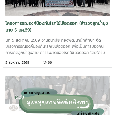
โครงการรณรงค์ป้องกันโรคไข้เลือดออก (สำรวจลูกน้ำยุง
ลาย 5 สค.69)
นที่ 5 สิงหาคม 2569 งานอนามัย กองพัฒนานักศึกษา จัด
โครงการรณรงค์ป้องกันโรคไข้เลือดออก เพื่อเป็นการป้องกัน
การเกิดลูกน้ำยุงลาย การระบาดของโรคไข้เลือดออก โดยได้รับ
ความร่วมมือจากเจ้าหน้าที่ศูนย์สุขภาพชุมชนตำบลหนองหาร และ
5 สิงหาคม 2569 |
66
นักศึกษาจิตอาสา ร่วมกันสำรวจทำลายแหล่งเพาะพันธุ์ยุงลาย
บริเวณ บ้านพักบุคลากร แฟลต และบริเวณพื้นที่่โดยรอบ
มหาวิทยาลัยแม่โจ้ ทั้งนี้ได้รับความอนุเคราะห์รถรับนักศึกษาจาก
กองกายภาพและสิ่งแวดล้อม