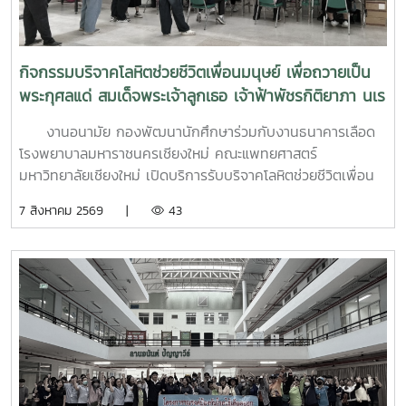
กิจกรรมบริจาคโลหิตช่วยชีวิตเพื่อนมนุษย์ เพื่อถวายเป็น
พระกุศลแด่ สมเด็จพระเจ้าลูกเธอ เจ้าฟ้าพัชรกิติยาภา นเร
นทิราเทพยวดี กรมหลวงราช สาริณีสิริพัชร มหาวัชรราช
งานอนามัย กองพัฒนานักศึกษาร่วมกับงานธนาคารเลือด
ธิดา (สวนดอก 7 สค.69)
โรงพยาบาลมหาราชนครเชียงใหม่ คณะแพทยศาสตร์
มหาวิทยาลัยเชียงใหม่ เปิดบริการรับบริจาคโลหิตช่วยชีวิตเพื่อน
มนุษย์ เพื่อถวายเป็นพระกุศลแด่ สมเด็จพระเจ้าลูกเธอ เจ้าฟ้าพัช
7 สิงหาคม 2569 |
43
รกิติยาภา นเรนทิราเทพยวดี กรมหลวงราช สาริณีสิริพัชร มหา
วัชรราชธิดา ในวันที่ 7 สิงหาคม 2569 เวลา 09.00 – 14.00
น. ณ ลานอนันต์ ปัญญาวีร์ อาคารอำนวย ยศสุขนักศึกษาที่เข้า
ร่วมบริจาคจะได้ชั่วโมงกิจกรรมด้านจิตอาสา ครั้งละ 8 ชั่วโมง-
วันที่ 7 สิงหาคม 2569 มีผู้ประสงค์บริจาคโลหิต จำนวน 95 คน
ผ่านเกณฑ์สามารถบริจาคโลหิตได้ จำนวน 63 คน ( 28,350 CC.)