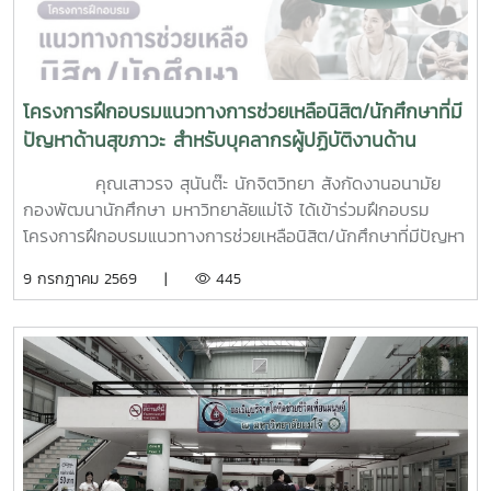
โครงการฝึกอบรมแนวทางการช่วยเหลือนิสิต/นักศึกษาที่มี
ปัญหาด้านสุขภาวะ สำหรับบุคลากรผู้ปฏิบัติงานด้าน
สุขภาพจิต
คุณเสาวรจ สุนันต๊ะ นักจิตวิทยา สังกัดงานอนามัย
กองพัฒนานักศึกษา มหาวิทยาลัยแม่โจ้ ได้เข้าร่วมฝึกอบรม
โครงการฝึกอบรมแนวทางการช่วยเหลือนิสิต/นักศึกษาที่มีปัญหา
ด้านสุขภาวะสำหรับบุคลากรผู้ปฏิบัติงานด้านสุขภาพจิตระหว่างวัน
9 กรกฎาคม 2569 |
445
ที่ 6–7 กรกฎาคม 2569 ณ ห้องบรรยาย ชั้น 1 กองพัฒนานิสิต
อาคารระพีสาคริก มหาวิทยาลัยเกษตรศาสตร์ โดยมีผู้บริหารและ
บุคลากรจากทั้งเครือข่าย ทปอ. และเครือข่ายสมาคมอุดมศึกษา
เอกชนแห่งประเทศไทย (สสอท.) การอบรมครั้งนี้มุ่งเน้นการ
พัฒนาองค์ความรู้และทักษะที่จำเป็นในการดูแลนิสิตนักศึกษา
ครอบคลุมตั้งแต่:ความรู้พื้นฐานด้านสุขภาพจิต: เรียนรู้แนวโน้ม
ปัญหา และปัจจัยเสี่ยงต่าง ๆ การคัดกรองและประเมินสุขภาพจิต
เบื้องต้น: ด้วยเครื่องมือมาตรฐาน เช่น DASS-21, PHQ-9 และ