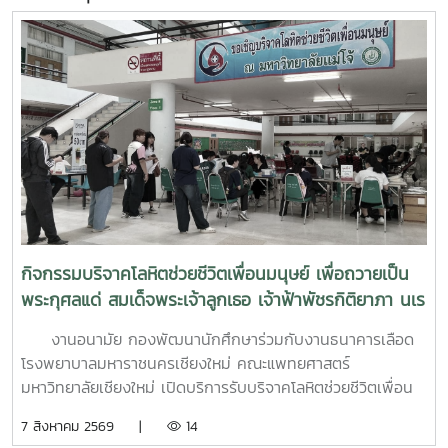
กิจกรรมบริจาคโลหิตช่วยชีวิตเพื่อนมนุษย์ เพื่อถวายเป็น
พระกุศลแด่ สมเด็จพระเจ้าลูกเธอ เจ้าฟ้าพัชรกิติยาภา นเร
นทิราเทพยวดี กรมหลวงราช สาริณีสิริพัชร มหาวัชรราช
งานอนามัย กองพัฒนานักศึกษาร่วมกับงานธนาคารเลือด
ธิดา (สวนดอก 7 สค.69)
โรงพยาบาลมหาราชนครเชียงใหม่ คณะแพทยศาสตร์
มหาวิทยาลัยเชียงใหม่ เปิดบริการรับบริจาคโลหิตช่วยชีวิตเพื่อน
มนุษย์ เพื่อถวายเป็นพระกุศลแด่ สมเด็จพระเจ้าลูกเธอ เจ้าฟ้าพัช
7 สิงหาคม 2569 |
14
รกิติยาภา นเรนทิราเทพยวดี กรมหลวงราช สาริณีสิริพัชร มหา