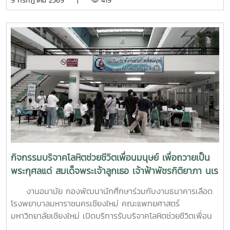
9 กรกฎาคม 2569 |
419
ที่ 6–7 กรกฎาคม 2569 ณ ห้องบรรยาย ชั้น 1 กองพัฒนานิสิต
อาคารระพีสาคริก มหาวิทยาลัยเกษตรศาสตร์ โดยมีผู้บริหารและ
บุคลากรจากทั้งเครือข่าย ทปอ. และเครือข่ายสมาคมอุดมศึกษา
เอกชนแห่งประเทศไทย (สสอท.) การอบรมครั้งนี้มุ่งเน้นการ
พัฒนาองค์ความรู้และทักษะที่จำเป็นในการดูแลนิสิตนักศึกษา
ครอบคลุมตั้งแต่:ความรู้พื้นฐานด้านสุขภาพจิต: เรียนรู้แนวโน้ม
ปัญหา และปัจจัยเสี่ยงต่าง ๆ การคัดกรองและประเมินสุขภาพจิต
เบื้องต้น: ด้วยเครื่องมือมาตรฐาน เช่น DASS-21, PHQ-9 และ
ST-5 ทักษะการให้คำปรึกษาเบื้องต้น: อาทิ การฟังอย่างตั้งรับ
(Active Listening), ความเข้าใจใส่ใจ (Empathy) และการ
ปฐมพยาบาลทางจิตใจ (Psychological First Aid: PFA)
นอกจากนี้ ยังมีการเรียนรู้ระบบการดูแลและการส่งต่อกรณี
ฉุกเฉิน การทำงานร่วมกับผู้เชี่ยวชาญทางการแพทย์ ตลอดจน
กิจกรรมบริจาคโลหิตช่วยชีวิตเพื่อนมนุษย์ เพื่อถวายเป็น
การติดตามดูแลนิสิตอย่างต่อเนื่องสำหรับวันที่สองของการอบรม
พระกุศลแด่ สมเด็จพระเจ้าลูกเธอ เจ้าฟ้าพัชรกิติยาภา นเร
มุ่งเน้นการจัดการสถานการณ์วิกฤตในมหาวิทยาลัย เช่น ภาวะ
นทิราเทพยวดี กรมหลวงราช สาริณีสิริพัชร มหาวัชรราช
เสี่ยงต่อการฆ่าตัวตาย การทำร้ายตนเอง ความรุนแรง และการก
งานอนามัย กองพัฒนานักศึกษาร่วมกับงานธนาคารเลือด
ธิดา
ลั่นแกล้งทางไซเบอร์ (Cyberbullying) รวมถึงการออกแบบ
โรงพยาบาลมหาราชนครเชียงใหม่ คณะแพทยศาสตร์
กิจกรรมเชิงป้องกันเพื่อสร้างความยืดหยุ่นทางใจ (Resilience)
มหาวิทยาลัยเชียงใหม่ เปิดบริการรับบริจาคโลหิตช่วยชีวิตเพื่อน
และพื้นที่ปลอดภัย (Safe Space) ให้เกิดขึ้นในมหาวิทยาลัยช่วง
มนุษย์ เพื่อถวายเป็นพระกุศลแด่ สมเด็จพระเจ้าลูกเธอ เจ้าฟ้าพัช