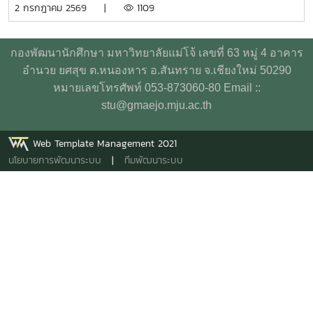
2 กรกฎาคม 2569 |
1109
ท้ายของการอบรมยังให้ความสำคัญกับการดูแลสุขภาพจิตของ
รกิติยาภา นเรนทิราเทพยวดี กรมหลวงราช สาริณีสิริพัชร มหา
บุคลากรผู้ปฏิบัติงาน โดยเฉพาะการป้องกันภาวะหมดไฟ
วัชรราชธิดา ในวันที่ 1 และ 2 กรกฎาคม 2569 เวลา 09.00 –
(Burnout) การพัฒนาทักษะการเมตตาต่อตนเอง (Self-
14.00 น. ณ ลานอนันต์ ปัญญาวีร์ อาคารอำนวย ยศสุข
กองพัฒนานักศึกษา มหาวิทยาลัยแม่โจ้ เลขที่ 63 หมู่ 4 อาคาร
Compassion) พร้อมเปิดเวที "Mental Health Talk" เพื่อแลก
นักศึกษาที่เข้าร่วมบริจาคจะได้ชั่วโมงกิจกรรมด้านจิตอาสา ครั้ง
อำนวย ยศสุข ต.หนองหาร อ.สันทราย จ.เชียงใหม่ 50290
เปลี่ยนประสบการณ์ สะท้อนปัญหา และร่วมหาแนวทางพัฒนา
ละ 8 ชั่วโมง- วันที่ 1กรกฏาคม 2569 มีผู้ประสงค์บริจาคโลหิต
หมายเลขโทรศัพท์ 053-873060-80 Email ::
งานด้านสุขภาวะในสถาบันอุดมศึกษา โครงการนี้ถือเป็นอีกหนึ่ง
จำนวน 91 คน ผ่านเกณฑ์สามารถบริจาคโลหิตได้ จำนวน 41 คน
stu@gmaejo.mju.ac.th
กลไกสำคัญในการขับเคลื่อน “ระบบนิเวศสุขภาวะนิสิต” ของ
( 18,450 CC.) - วันที่ 2 กรกฏาคม 2569 มีผู้ประสงค์บริจาค
มหาวิทยาลัยไทย ที่มุ่งสร้างบุคลากรผู้ดูแลนิสิตให้มีความพร้อม
โลหิต จำนวน 125 คน ผ่านเกณฑ์สามารถบริจาคโลหิตได้ จำนวน
Web Template Management 2021
ทั้งด้านความรู้ ทักษะ และหัวใจที่เข้าใจ เพื่อให้นิสิตทุกคนสามารถ
72 คน (32,400 CC.)
นโยบายการพัฒนาระบบ
|
ทีมพัฒนาระบบ
เรียนรู้และใช้ชีวิตในรั้วมหาวิทยาลัยได้อย่างมีความสุขและยั่งยืน
ทั้งนี้ โครงการดังกล่าวได้รับงบประมาณสนับสนุนจากที่ประชุม
อธิการบดีแห่งประเทศไทย เอื้อเฟื้อสถานที่โดยมหาวิทยาลัย
เกษตรศาสตร์