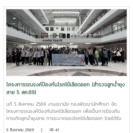
วัชรราชธิดา ในวันที่ 7 สิงหาคม 2569 เวลา 09.00 – 14.00
น. ณ ลานอนันต์ ปัญญาวีร์ อาคารอำนวย ยศสุขนักศึกษาที่เข้า
ร่วมบริจาคจะได้ชั่วโมงกิจกรรมด้านจิตอาสา ครั้งละ 8 ชั่วโมง-
วันที่ 7 สิงหาคม 2569 มีผู้ประสงค์บริจาคโลหิต จำนวน 95 คน
ผ่านเกณฑ์สามารถบริจาคโลหิตได้ จำนวน 63 คน ( 28,350 CC.)
โครงการรณรงค์ป้องกันโรคไข้เลือดออก (สำรวจลูกน้ำยุง
ลาย 5 สค.69)
นที่ 5 สิงหาคม 2569 งานอนามัย กองพัฒนานักศึกษา จัด
โครงการรณรงค์ป้องกันโรคไข้เลือดออก เพื่อเป็นการป้องกัน
การเกิดลูกน้ำยุงลาย การระบาดของโรคไข้เลือดออก โดยได้รับ
ความร่วมมือจากเจ้าหน้าที่ศูนย์สุขภาพชุมชนตำบลหนองหาร และ
5 สิงหาคม 2569 |
41
นักศึกษาจิตอาสา ร่วมกันสำรวจทำลายแหล่งเพาะพันธุ์ยุงลาย