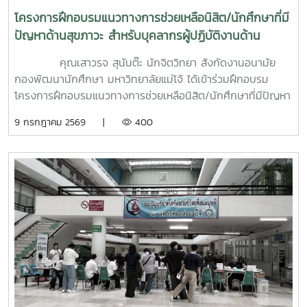
โครงการฝึกอบรมแนวทางการช่วยเหลือนิสิต/นักศึกษาที่มี
ปัญหาด้านสุขภาวะ สำหรับบุคลากรผู้ปฏิบัติงานด้าน
สุขภาพจิต
คุณเสาวรจ สุนันต๊ะ นักจิตวิทยา สังกัดงานอนามัย
กองพัฒนานักศึกษา มหาวิทยาลัยแม่โจ้ ได้เข้าร่วมฝึกอบรม
โครงการฝึกอบรมแนวทางการช่วยเหลือนิสิต/นักศึกษาที่มีปัญหา
ด้านสุขภาวะสำหรับบุคลากรผู้ปฏิบัติงานด้านสุขภาพจิตระหว่างวัน
9 กรกฎาคม 2569 |
400
ที่ 6–7 กรกฎาคม 2569 ณ ห้องบรรยาย ชั้น 1 กองพัฒนานิสิต
อาคารระพีสาคริก มหาวิทยาลัยเกษตรศาสตร์ โดยมีผู้บริหารและ
บุคลากรจากทั้งเครือข่าย ทปอ. และเครือข่ายสมาคมอุดมศึกษา
เอกชนแห่งประเทศไทย (สสอท.) การอบรมครั้งนี้มุ่งเน้นการ
พัฒนาองค์ความรู้และทักษะที่จำเป็นในการดูแลนิสิตนักศึกษา
ครอบคลุมตั้งแต่:ความรู้พื้นฐานด้านสุขภาพจิต: เรียนรู้แนวโน้ม
ปัญหา และปัจจัยเสี่ยงต่าง ๆ การคัดกรองและประเมินสุขภาพจิต
เบื้องต้น: ด้วยเครื่องมือมาตรฐาน เช่น DASS-21, PHQ-9 และ
ST-5 ทักษะการให้คำปรึกษาเบื้องต้น: อาทิ การฟังอย่างตั้งรับ
(Active Listening), ความเข้าใจใส่ใจ (Empathy) และการ
ปฐมพยาบาลทางจิตใจ (Psychological First Aid: PFA)