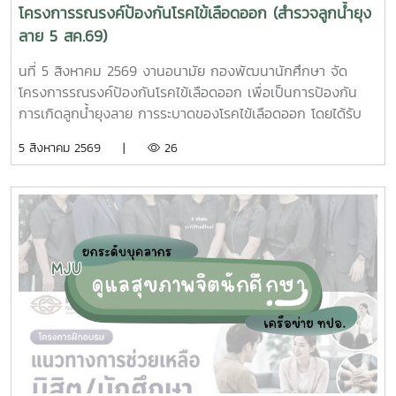
โครงการรณรงค์ป้องกันโรคไข้เลือดออก (สำรวจลูกน้ำยุง
ลาย 5 สค.69)
นที่ 5 สิงหาคม 2569 งานอนามัย กองพัฒนานักศึกษา จัด
โครงการรณรงค์ป้องกันโรคไข้เลือดออก เพื่อเป็นการป้องกัน
การเกิดลูกน้ำยุงลาย การระบาดของโรคไข้เลือดออก โดยได้รับ
ความร่วมมือจากเจ้าหน้าที่ศูนย์สุขภาพชุมชนตำบลหนองหาร และ
5 สิงหาคม 2569 |
26
นักศึกษาจิตอาสา ร่วมกันสำรวจทำลายแหล่งเพาะพันธุ์ยุงลาย
บริเวณ บ้านพักบุคลากร แฟลต และบริเวณพื้นที่่โดยรอบ
มหาวิทยาลัยแม่โจ้ ทั้งนี้ได้รับความอนุเคราะห์รถรับนักศึกษาจาก
กองกายภาพและสิ่งแวดล้อม