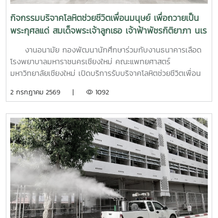
นอกจากนี้ ยังมีการเรียนรู้ระบบการดูแลและการส่งต่อกรณี
ฉุกเฉิน การทำงานร่วมกับผู้เชี่ยวชาญทางการแพทย์ ตลอดจน
กิจกรรมบริจาคโลหิตช่วยชีวิตเพื่อนมนุษย์ เพื่อถวายเป็น
การติดตามดูแลนิสิตอย่างต่อเนื่องสำหรับวันที่สองของการอบรม
พระกุศลแด่ สมเด็จพระเจ้าลูกเธอ เจ้าฟ้าพัชรกิติยาภา นเร
มุ่งเน้นการจัดการสถานการณ์วิกฤตในมหาวิทยาลัย เช่น ภาวะ
นทิราเทพยวดี กรมหลวงราช สาริณีสิริพัชร มหาวัชรราช
เสี่ยงต่อการฆ่าตัวตาย การทำร้ายตนเอง ความรุนแรง และการก
งานอนามัย กองพัฒนานักศึกษาร่วมกับงานธนาคารเลือด
ธิดา
ลั่นแกล้งทางไซเบอร์ (Cyberbullying) รวมถึงการออกแบบ
โรงพยาบาลมหาราชนครเชียงใหม่ คณะแพทยศาสตร์
กิจกรรมเชิงป้องกันเพื่อสร้างความยืดหยุ่นทางใจ (Resilience)
มหาวิทยาลัยเชียงใหม่ เปิดบริการรับบริจาคโลหิตช่วยชีวิตเพื่อน
และพื้นที่ปลอดภัย (Safe Space) ให้เกิดขึ้นในมหาวิทยาลัยช่วง
มนุษย์ เพื่อถวายเป็นพระกุศลแด่ สมเด็จพระเจ้าลูกเธอ เจ้าฟ้าพัช
2 กรกฎาคม 2569 |
1092
ท้ายของการอบรมยังให้ความสำคัญกับการดูแลสุขภาพจิตของ
รกิติยาภา นเรนทิราเทพยวดี กรมหลวงราช สาริณีสิริพัชร มหา
บุคลากรผู้ปฏิบัติงาน โดยเฉพาะการป้องกันภาวะหมดไฟ
วัชรราชธิดา ในวันที่ 1 และ 2 กรกฎาคม 2569 เวลา 09.00 –
(Burnout) การพัฒนาทักษะการเมตตาต่อตนเอง (Self-
14.00 น. ณ ลานอนันต์ ปัญญาวีร์ อาคารอำนวย ยศสุข
Compassion) พร้อมเปิดเวที "Mental Health Talk" เพื่อแลก
นักศึกษาที่เข้าร่วมบริจาคจะได้ชั่วโมงกิจกรรมด้านจิตอาสา ครั้ง
เปลี่ยนประสบการณ์ สะท้อนปัญหา และร่วมหาแนวทางพัฒนา
ละ 8 ชั่วโมง- วันที่ 1กรกฏาคม 2569 มีผู้ประสงค์บริจาคโลหิต
งานด้านสุขภาวะในสถาบันอุดมศึกษา โครงการนี้ถือเป็นอีกหนึ่ง
จำนวน 91 คน ผ่านเกณฑ์สามารถบริจาคโลหิตได้ จำนวน 41 คน
กลไกสำคัญในการขับเคลื่อน “ระบบนิเวศสุขภาวะนิสิต” ของ
( 18,450 CC.) - วันที่ 2 กรกฏาคม 2569 มีผู้ประสงค์บริจาค
มหาวิทยาลัยไทย ที่มุ่งสร้างบุคลากรผู้ดูแลนิสิตให้มีความพร้อม
โลหิต จำนวน 125 คน ผ่านเกณฑ์สามารถบริจาคโลหิตได้ จำนวน
ทั้งด้านความรู้ ทักษะ และหัวใจที่เข้าใจ เพื่อให้นิสิตทุกคนสามารถ
72 คน (32,400 CC.)
เรียนรู้และใช้ชีวิตในรั้วมหาวิทยาลัยได้อย่างมีความสุขและยั่งยืน
ทั้งนี้ โครงการดังกล่าวได้รับงบประมาณสนับสนุนจากที่ประชุม