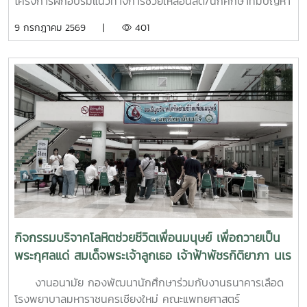
โครงการฝึกอบรมแนวทางการช่วยเหลือนิสิต/นักศึกษาที่มีปัญหา
ด้านสุขภาวะสำหรับบุคลากรผู้ปฏิบัติงานด้านสุขภาพจิตระหว่างวัน
9 กรกฎาคม 2569 |
401
ที่ 6–7 กรกฎาคม 2569 ณ ห้องบรรยาย ชั้น 1 กองพัฒนานิสิต
อาคารระพีสาคริก มหาวิทยาลัยเกษตรศาสตร์ โดยมีผู้บริหารและ
บุคลากรจากทั้งเครือข่าย ทปอ. และเครือข่ายสมาคมอุดมศึกษา
เอกชนแห่งประเทศไทย (สสอท.) การอบรมครั้งนี้มุ่งเน้นการ
พัฒนาองค์ความรู้และทักษะที่จำเป็นในการดูแลนิสิตนักศึกษา
ครอบคลุมตั้งแต่:ความรู้พื้นฐานด้านสุขภาพจิต: เรียนรู้แนวโน้ม
ปัญหา และปัจจัยเสี่ยงต่าง ๆ การคัดกรองและประเมินสุขภาพจิต
เบื้องต้น: ด้วยเครื่องมือมาตรฐาน เช่น DASS-21, PHQ-9 และ
ST-5 ทักษะการให้คำปรึกษาเบื้องต้น: อาทิ การฟังอย่างตั้งรับ
(Active Listening), ความเข้าใจใส่ใจ (Empathy) และการ
ปฐมพยาบาลทางจิตใจ (Psychological First Aid: PFA)
นอกจากนี้ ยังมีการเรียนรู้ระบบการดูแลและการส่งต่อกรณี
ฉุกเฉิน การทำงานร่วมกับผู้เชี่ยวชาญทางการแพทย์ ตลอดจน
กิจกรรมบริจาคโลหิตช่วยชีวิตเพื่อนมนุษย์ เพื่อถวายเป็น
การติดตามดูแลนิสิตอย่างต่อเนื่องสำหรับวันที่สองของการอบรม
พระกุศลแด่ สมเด็จพระเจ้าลูกเธอ เจ้าฟ้าพัชรกิติยาภา นเร
มุ่งเน้นการจัดการสถานการณ์วิกฤตในมหาวิทยาลัย เช่น ภาวะ
นทิราเทพยวดี กรมหลวงราช สาริณีสิริพัชร มหาวัชรราช
เสี่ยงต่อการฆ่าตัวตาย การทำร้ายตนเอง ความรุนแรง และการก
งานอนามัย กองพัฒนานักศึกษาร่วมกับงานธนาคารเลือด
ธิดา
ลั่นแกล้งทางไซเบอร์ (Cyberbullying) รวมถึงการออกแบบ
โรงพยาบาลมหาราชนครเชียงใหม่ คณะแพทยศาสตร์