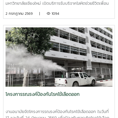
กิจกรรมเชิงป้องกันเพื่อสร้างความยืดหยุ่นทางใจ (Resilience)
มหาวิทยาลัยเชียงใหม่ เปิดบริการรับบริจาคโลหิตช่วยชีวิตเพื่อน
และพื้นที่ปลอดภัย (Safe Space) ให้เกิดขึ้นในมหาวิทยาลัยช่วง
มนุษย์ เพื่อถวายเป็นพระกุศลแด่ สมเด็จพระเจ้าลูกเธอ เจ้าฟ้าพัช
2 กรกฎาคม 2569 |
1094
ท้ายของการอบรมยังให้ความสำคัญกับการดูแลสุขภาพจิตของ
รกิติยาภา นเรนทิราเทพยวดี กรมหลวงราช สาริณีสิริพัชร มหา
บุคลากรผู้ปฏิบัติงาน โดยเฉพาะการป้องกันภาวะหมดไฟ
วัชรราชธิดา ในวันที่ 1 และ 2 กรกฎาคม 2569 เวลา 09.00 –
(Burnout) การพัฒนาทักษะการเมตตาต่อตนเอง (Self-
14.00 น. ณ ลานอนันต์ ปัญญาวีร์ อาคารอำนวย ยศสุข
Compassion) พร้อมเปิดเวที "Mental Health Talk" เพื่อแลก
นักศึกษาที่เข้าร่วมบริจาคจะได้ชั่วโมงกิจกรรมด้านจิตอาสา ครั้ง
เปลี่ยนประสบการณ์ สะท้อนปัญหา และร่วมหาแนวทางพัฒนา
ละ 8 ชั่วโมง- วันที่ 1กรกฏาคม 2569 มีผู้ประสงค์บริจาคโลหิต
งานด้านสุขภาวะในสถาบันอุดมศึกษา โครงการนี้ถือเป็นอีกหนึ่ง
จำนวน 91 คน ผ่านเกณฑ์สามารถบริจาคโลหิตได้ จำนวน 41 คน
กลไกสำคัญในการขับเคลื่อน “ระบบนิเวศสุขภาวะนิสิต” ของ
( 18,450 CC.) - วันที่ 2 กรกฏาคม 2569 มีผู้ประสงค์บริจาค
มหาวิทยาลัยไทย ที่มุ่งสร้างบุคลากรผู้ดูแลนิสิตให้มีความพร้อม
โลหิต จำนวน 125 คน ผ่านเกณฑ์สามารถบริจาคโลหิตได้ จำนวน
ทั้งด้านความรู้ ทักษะ และหัวใจที่เข้าใจ เพื่อให้นิสิตทุกคนสามารถ
72 คน (32,400 CC.)
เรียนรู้และใช้ชีวิตในรั้วมหาวิทยาลัยได้อย่างมีความสุขและยั่งยืน
ทั้งนี้ โครงการดังกล่าวได้รับงบประมาณสนับสนุนจากที่ประชุม
อธิการบดีแห่งประเทศไทย เอื้อเฟื้อสถานที่โดยมหาวิทยาลัย
เกษตรศาสตร์
โครงการรณรงค์ป้องกันโรคไข้เลือดออก
งานอนามัยจัดโครงการรณรงค์ป้องกันโรคไข้เลือดออก ในวันที่
17 และวันที่ 24 มิถุนายน 2569 เพื่อป้องกันการเกิดโรคไข้เลือด