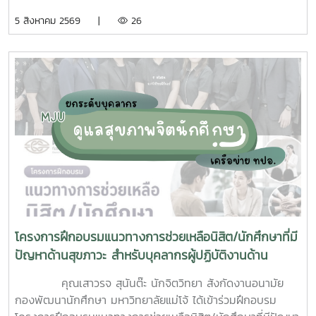
ความร่วมมือจากเจ้าหน้าที่ศูนย์สุขภาพชุมชนตำบลหนองหาร และ
5 สิงหาคม 2569 |
26
นักศึกษาจิตอาสา ร่วมกันสำรวจทำลายแหล่งเพาะพันธุ์ยุงลาย
บริเวณ บ้านพักบุคลากร แฟลต และบริเวณพื้นที่่โดยรอบ
มหาวิทยาลัยแม่โจ้ ทั้งนี้ได้รับความอนุเคราะห์รถรับนักศึกษาจาก
กองกายภาพและสิ่งแวดล้อม
โครงการฝึกอบรมแนวทางการช่วยเหลือนิสิต/นักศึกษาที่มี
ปัญหาด้านสุขภาวะ สำหรับบุคลากรผู้ปฏิบัติงานด้าน
สุขภาพจิต
คุณเสาวรจ สุนันต๊ะ นักจิตวิทยา สังกัดงานอนามัย
กองพัฒนานักศึกษา มหาวิทยาลัยแม่โจ้ ได้เข้าร่วมฝึกอบรม