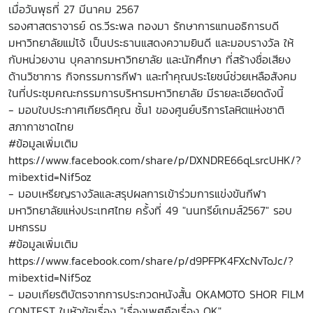
เมื่อวันพุธที่ 27 มีนาคม 2567
รองศาสตราจารย์ ดร.วีระพล ทองมา รักษาการแทนอธิการบดี
มหาวิทยาลัยแม่โจ้ เป็นประธานแสดงความยินดี และมอบรางวัล ให้
กับหน่วยงาน บุคลากรมหาวิทยาลัย และนักศึกษา ที่สร้างชื่อเสียง
ด้านวิชาการ กิจกรรมการกีฬา และทำคุณประโยชน์ช่วยเหลือสังคม
ในที่ประชุมคณะกรรมการบริหารมหาวิทยาลัย มีรายละเอียดดังนี้
- มอบใบประกาศเกียรติคุณ ชั้น1 ของศูนย์บริการโลหิตแห่งชาติ
สภากาชาดไทย
#ข้อมูลเพิ่มเติม
https://www.facebook.com/share/p/DXNDRE66qLsrcUHK/?
mibextid=Nif5oz
- มอบเหรียญรางวัลและสรุปผลการเข้าร่วมการแข่งขันกีฬา
มหาวิทยาลัยแห่งประเทศไทย ครั้งที่ 49 "นนทรีย์เกมส์2567" รอบ
มหกรรม
#ข้อมูลเพิ่มเติม
https://www.facebook.com/share/p/d9PFPK4FXcNvToJc/?
mibextid=Nif5oz
- มอบเกียรติบัตรจากการประกวดหนังสั้น OKAMOTO SHOR FILM
CONTEST ในหัวข้อเรื่อง "เรื่องเพศคือเรื่อง OK"