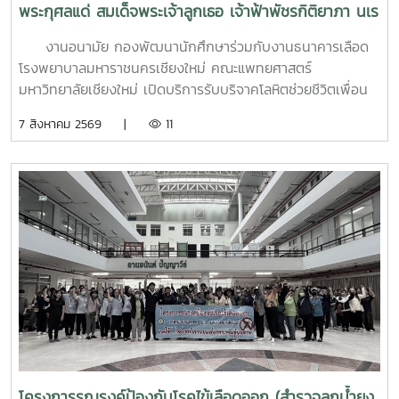
พระกุศลแด่ สมเด็จพระเจ้าลูกเธอ เจ้าฟ้าพัชรกิติยาภา นเร
นทิราเทพยวดี กรมหลวงราช สาริณีสิริพัชร มหาวัชรราช
งานอนามัย กองพัฒนานักศึกษาร่วมกับงานธนาคารเลือด
ธิดา (สวนดอก 7 สค.69)
โรงพยาบาลมหาราชนครเชียงใหม่ คณะแพทยศาสตร์
มหาวิทยาลัยเชียงใหม่ เปิดบริการรับบริจาคโลหิตช่วยชีวิตเพื่อน
มนุษย์ เพื่อถวายเป็นพระกุศลแด่ สมเด็จพระเจ้าลูกเธอ เจ้าฟ้าพัช
7 สิงหาคม 2569 |
11
รกิติยาภา นเรนทิราเทพยวดี กรมหลวงราช สาริณีสิริพัชร มหา
วัชรราชธิดา ในวันที่ 7 สิงหาคม 2569 เวลา 09.00 – 14.00
น. ณ ลานอนันต์ ปัญญาวีร์ อาคารอำนวย ยศสุขนักศึกษาที่เข้า
ร่วมบริจาคจะได้ชั่วโมงกิจกรรมด้านจิตอาสา ครั้งละ 8 ชั่วโมง-
วันที่ 7 สิงหาคม 2569 มีผู้ประสงค์บริจาคโลหิต จำนวน 95 คน
ผ่านเกณฑ์สามารถบริจาคโลหิตได้ จำนวน 63 คน ( 28,350 CC.)
โครงการรณรงค์ป้องกันโรคไข้เลือดออก (สำรวจลูกน้ำยุง