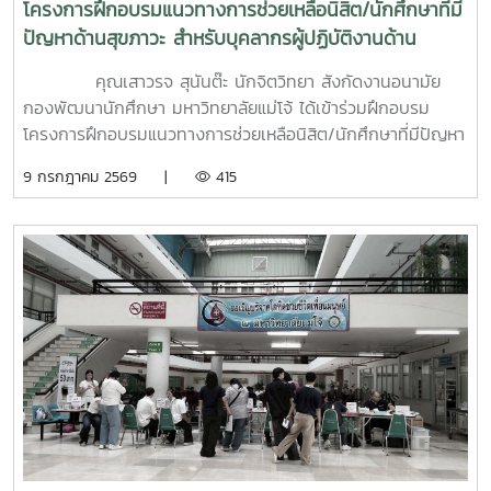
โครงการฝึกอบรมแนวทางการช่วยเหลือนิสิต/นักศึกษาที่มี
ปัญหาด้านสุขภาวะ สำหรับบุคลากรผู้ปฏิบัติงานด้าน
สุขภาพจิต
คุณเสาวรจ สุนันต๊ะ นักจิตวิทยา สังกัดงานอนามัย
กองพัฒนานักศึกษา มหาวิทยาลัยแม่โจ้ ได้เข้าร่วมฝึกอบรม
โครงการฝึกอบรมแนวทางการช่วยเหลือนิสิต/นักศึกษาที่มีปัญหา
ด้านสุขภาวะสำหรับบุคลากรผู้ปฏิบัติงานด้านสุขภาพจิตระหว่างวัน
9 กรกฎาคม 2569 |
415
ที่ 6–7 กรกฎาคม 2569 ณ ห้องบรรยาย ชั้น 1 กองพัฒนานิสิต
อาคารระพีสาคริก มหาวิทยาลัยเกษตรศาสตร์ โดยมีผู้บริหารและ
บุคลากรจากทั้งเครือข่าย ทปอ. และเครือข่ายสมาคมอุดมศึกษา
เอกชนแห่งประเทศไทย (สสอท.) การอบรมครั้งนี้มุ่งเน้นการ
พัฒนาองค์ความรู้และทักษะที่จำเป็นในการดูแลนิสิตนักศึกษา
ครอบคลุมตั้งแต่:ความรู้พื้นฐานด้านสุขภาพจิต: เรียนรู้แนวโน้ม
ปัญหา และปัจจัยเสี่ยงต่าง ๆ การคัดกรองและประเมินสุขภาพจิต
เบื้องต้น: ด้วยเครื่องมือมาตรฐาน เช่น DASS-21, PHQ-9 และ
ST-5 ทักษะการให้คำปรึกษาเบื้องต้น: อาทิ การฟังอย่างตั้งรับ
(Active Listening), ความเข้าใจใส่ใจ (Empathy) และการ
ปฐมพยาบาลทางจิตใจ (Psychological First Aid: PFA)
นอกจากนี้ ยังมีการเรียนรู้ระบบการดูแลและการส่งต่อกรณี