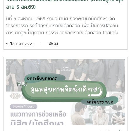
ลาย 5 สค.69)
นที่ 5 สิงหาคม 2569 งานอนามัย กองพัฒนานักศึกษา จัด
โครงการรณรงค์ป้องกันโรคไข้เลือดออก เพื่อเป็นการป้องกัน
การเกิดลูกน้ำยุงลาย การระบาดของโรคไข้เลือดออก โดยได้รับ
ความร่วมมือจากเจ้าหน้าที่ศูนย์สุขภาพชุมชนตำบลหนองหาร และ
5 สิงหาคม 2569 |
41
นักศึกษาจิตอาสา ร่วมกันสำรวจทำลายแหล่งเพาะพันธุ์ยุงลาย
บริเวณ บ้านพักบุคลากร แฟลต และบริเวณพื้นที่่โดยรอบ
มหาวิทยาลัยแม่โจ้ ทั้งนี้ได้รับความอนุเคราะห์รถรับนักศึกษาจาก
กองกายภาพและสิ่งแวดล้อม