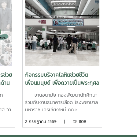
รช่วย
กิจกรรมบริจาคโลหิตช่วยชีวิต
าด้าน
เพื่อนมนุษย์ เพื่อถวายเป็นพระกุศล
ัติ
แด่ สมเด็จพระเจ้าลูกเธอ เจ้าฟ้า
ัก
งานอนามัย กองพัฒนานักศึกษา
พัชรกิติยาภา นเรนทิราเทพยวดี
ร่วมกับงานธนาคารเลือด โรงพยาบาล
กรมหลวงราช สาริณีสิริพัชร มหา
จ้ ได้
มหาราชนครเชียงใหม่ คณะ
วัชรราชธิดา
รม
แพทยศาสตร์ มหาวิทยาลัยเชียงใหม่
2 กรกฎาคม 2569 |
1108
กษาที่
เปิดบริการรับบริจาคโลหิตช่วยชีวิต
กรผู้
เพื่อนมนุษย์ เพื่อถวายเป็นพระกุศลแด่