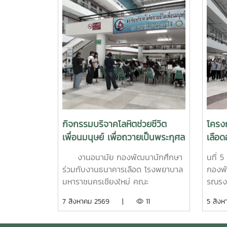
กิจกรรมบริจาคโลหิตช่วยชีวิต
โครง
เพื่อนมนุษย์ เพื่อถวายเป็นพระกุศล
เลือด
แด่ สมเด็จพระเจ้าลูกเธอ เจ้าฟ้า
สค.6
งานอนามัย กองพัฒนานักศึกษา
นที่ 
พัชรกิติยาภา นเรนทิราเทพยวดี
ร่วมกับงานธนาคารเลือด โรงพยาบาล
กองพั
กรมหลวงราช สาริณีสิริพัชร มหา
มหาราชนครเชียงใหม่ คณะ
รณรงค
วัชรราชธิดา (สวนดอก 7 สค.69)
แพทยศาสตร์ มหาวิทยาลัยเชียงใหม่
เป็นก
7 สิงหาคม 2569 |
11
5 สิ
เปิดบริการรับบริจาคโลหิตช่วยชีวิต
การระ
เพื่อนมนุษย์ เพื่อถวายเป็นพระกุศลแด่
รับควา