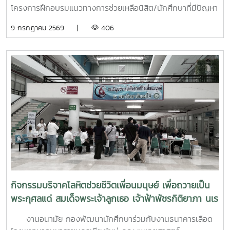
โครงการฝึกอบรมแนวทางการช่วยเหลือนิสิต/นักศึกษาที่มีปัญหา
ด้านสุขภาวะสำหรับบุคลากรผู้ปฏิบัติงานด้านสุขภาพจิตระหว่างวัน
9 กรกฎาคม 2569 |
406
ที่ 6–7 กรกฎาคม 2569 ณ ห้องบรรยาย ชั้น 1 กองพัฒนานิสิต
อาคารระพีสาคริก มหาวิทยาลัยเกษตรศาสตร์ โดยมีผู้บริหารและ
บุคลากรจากทั้งเครือข่าย ทปอ. และเครือข่ายสมาคมอุดมศึกษา
เอกชนแห่งประเทศไทย (สสอท.) การอบรมครั้งนี้มุ่งเน้นการ
พัฒนาองค์ความรู้และทักษะที่จำเป็นในการดูแลนิสิตนักศึกษา
ครอบคลุมตั้งแต่:ความรู้พื้นฐานด้านสุขภาพจิต: เรียนรู้แนวโน้ม
ปัญหา และปัจจัยเสี่ยงต่าง ๆ การคัดกรองและประเมินสุขภาพจิต
เบื้องต้น: ด้วยเครื่องมือมาตรฐาน เช่น DASS-21, PHQ-9 และ
ST-5 ทักษะการให้คำปรึกษาเบื้องต้น: อาทิ การฟังอย่างตั้งรับ
(Active Listening), ความเข้าใจใส่ใจ (Empathy) และการ
ปฐมพยาบาลทางจิตใจ (Psychological First Aid: PFA)
นอกจากนี้ ยังมีการเรียนรู้ระบบการดูแลและการส่งต่อกรณี
ฉุกเฉิน การทำงานร่วมกับผู้เชี่ยวชาญทางการแพทย์ ตลอดจน
กิจกรรมบริจาคโลหิตช่วยชีวิตเพื่อนมนุษย์ เพื่อถวายเป็น
การติดตามดูแลนิสิตอย่างต่อเนื่องสำหรับวันที่สองของการอบรม
พระกุศลแด่ สมเด็จพระเจ้าลูกเธอ เจ้าฟ้าพัชรกิติยาภา นเร
มุ่งเน้นการจัดการสถานการณ์วิกฤตในมหาวิทยาลัย เช่น ภาวะ
นทิราเทพยวดี กรมหลวงราช สาริณีสิริพัชร มหาวัชรราช
เสี่ยงต่อการฆ่าตัวตาย การทำร้ายตนเอง ความรุนแรง และการก
งานอนามัย กองพัฒนานักศึกษาร่วมกับงานธนาคารเลือด
ธิดา
ลั่นแกล้งทางไซเบอร์ (Cyberbullying) รวมถึงการออกแบบ