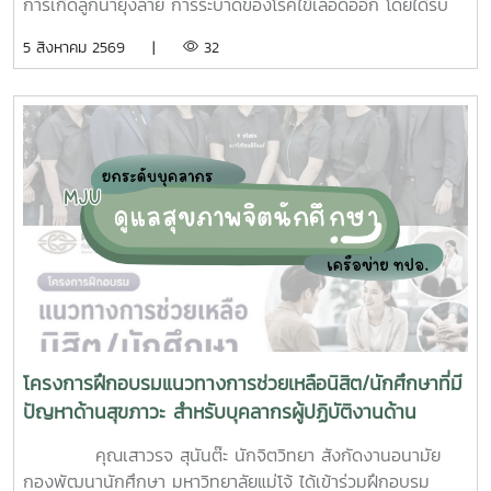
การเกิดลูกน้ำยุงลาย การระบาดของโรคไข้เลือดออก โดยได้รับ
ความร่วมมือจากเจ้าหน้าที่ศูนย์สุขภาพชุมชนตำบลหนองหาร และ
5 สิงหาคม 2569 |
32
นักศึกษาจิตอาสา ร่วมกันสำรวจทำลายแหล่งเพาะพันธุ์ยุงลาย
บริเวณ บ้านพักบุคลากร แฟลต และบริเวณพื้นที่่โดยรอบ
มหาวิทยาลัยแม่โจ้ ทั้งนี้ได้รับความอนุเคราะห์รถรับนักศึกษาจาก
กองกายภาพและสิ่งแวดล้อม
โครงการฝึกอบรมแนวทางการช่วยเหลือนิสิต/นักศึกษาที่มี
ปัญหาด้านสุขภาวะ สำหรับบุคลากรผู้ปฏิบัติงานด้าน
สุขภาพจิต
คุณเสาวรจ สุนันต๊ะ นักจิตวิทยา สังกัดงานอนามัย
กองพัฒนานักศึกษา มหาวิทยาลัยแม่โจ้ ได้เข้าร่วมฝึกอบรม