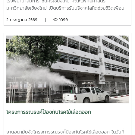
โรงพยาบาลมหาราชนครเชียงใหม่ คณะแพทยศาสตร์
กิจกรรมเชิงป้องกันเพื่อสร้างความยืดหยุ่นทางใจ (Resilience)
มหาวิทยาลัยเชียงใหม่ เปิดบริการรับบริจาคโลหิตช่วยชีวิตเพื่อน
และพื้นที่ปลอดภัย (Safe Space) ให้เกิดขึ้นในมหาวิทยาลัยช่วง
มนุษย์ เพื่อถวายเป็นพระกุศลแด่ สมเด็จพระเจ้าลูกเธอ เจ้าฟ้าพัช
2 กรกฎาคม 2569 |
1099
ท้ายของการอบรมยังให้ความสำคัญกับการดูแลสุขภาพจิตของ
รกิติยาภา นเรนทิราเทพยวดี กรมหลวงราช สาริณีสิริพัชร มหา
บุคลากรผู้ปฏิบัติงาน โดยเฉพาะการป้องกันภาวะหมดไฟ
วัชรราชธิดา ในวันที่ 1 และ 2 กรกฎาคม 2569 เวลา 09.00 –
(Burnout) การพัฒนาทักษะการเมตตาต่อตนเอง (Self-
14.00 น. ณ ลานอนันต์ ปัญญาวีร์ อาคารอำนวย ยศสุข
Compassion) พร้อมเปิดเวที "Mental Health Talk" เพื่อแลก
นักศึกษาที่เข้าร่วมบริจาคจะได้ชั่วโมงกิจกรรมด้านจิตอาสา ครั้ง
เปลี่ยนประสบการณ์ สะท้อนปัญหา และร่วมหาแนวทางพัฒนา
ละ 8 ชั่วโมง- วันที่ 1กรกฏาคม 2569 มีผู้ประสงค์บริจาคโลหิต
งานด้านสุขภาวะในสถาบันอุดมศึกษา โครงการนี้ถือเป็นอีกหนึ่ง
จำนวน 91 คน ผ่านเกณฑ์สามารถบริจาคโลหิตได้ จำนวน 41 คน
กลไกสำคัญในการขับเคลื่อน “ระบบนิเวศสุขภาวะนิสิต” ของ
( 18,450 CC.) - วันที่ 2 กรกฏาคม 2569 มีผู้ประสงค์บริจาค
มหาวิทยาลัยไทย ที่มุ่งสร้างบุคลากรผู้ดูแลนิสิตให้มีความพร้อม
โลหิต จำนวน 125 คน ผ่านเกณฑ์สามารถบริจาคโลหิตได้ จำนวน
ทั้งด้านความรู้ ทักษะ และหัวใจที่เข้าใจ เพื่อให้นิสิตทุกคนสามารถ
72 คน (32,400 CC.)
เรียนรู้และใช้ชีวิตในรั้วมหาวิทยาลัยได้อย่างมีความสุขและยั่งยืน
ทั้งนี้ โครงการดังกล่าวได้รับงบประมาณสนับสนุนจากที่ประชุม
อธิการบดีแห่งประเทศไทย เอื้อเฟื้อสถานที่โดยมหาวิทยาลัย
เกษตรศาสตร์
โครงการรณรงค์ป้องกันโรคไข้เลือดออก
งานอนามัยจัดโครงการรณรงค์ป้องกันโรคไข้เลือดออก ในวันที่