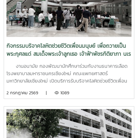
เบื้องต้น: ด้วยเครื่องมือมาตรฐาน เช่น DASS-21, PHQ-9 และ
ST-5 ทักษะการให้คำปรึกษาเบื้องต้น: อาทิ การฟังอย่างตั้งรับ
(Active Listening), ความเข้าใจใส่ใจ (Empathy) และการ
ปฐมพยาบาลทางจิตใจ (Psychological First Aid: PFA)
นอกจากนี้ ยังมีการเรียนรู้ระบบการดูแลและการส่งต่อกรณี
ฉุกเฉิน การทำงานร่วมกับผู้เชี่ยวชาญทางการแพทย์ ตลอดจน
กิจกรรมบริจาคโลหิตช่วยชีวิตเพื่อนมนุษย์ เพื่อถวายเป็น
การติดตามดูแลนิสิตอย่างต่อเนื่องสำหรับวันที่สองของการอบรม
พระกุศลแด่ สมเด็จพระเจ้าลูกเธอ เจ้าฟ้าพัชรกิติยาภา นเร
มุ่งเน้นการจัดการสถานการณ์วิกฤตในมหาวิทยาลัย เช่น ภาวะ
นทิราเทพยวดี กรมหลวงราช สาริณีสิริพัชร มหาวัชรราช
เสี่ยงต่อการฆ่าตัวตาย การทำร้ายตนเอง ความรุนแรง และการก
งานอนามัย กองพัฒนานักศึกษาร่วมกับงานธนาคารเลือด
ธิดา
ลั่นแกล้งทางไซเบอร์ (Cyberbullying) รวมถึงการออกแบบ
โรงพยาบาลมหาราชนครเชียงใหม่ คณะแพทยศาสตร์
กิจกรรมเชิงป้องกันเพื่อสร้างความยืดหยุ่นทางใจ (Resilience)
มหาวิทยาลัยเชียงใหม่ เปิดบริการรับบริจาคโลหิตช่วยชีวิตเพื่อน
และพื้นที่ปลอดภัย (Safe Space) ให้เกิดขึ้นในมหาวิทยาลัยช่วง
มนุษย์ เพื่อถวายเป็นพระกุศลแด่ สมเด็จพระเจ้าลูกเธอ เจ้าฟ้าพัช
2 กรกฎาคม 2569 |
1089
ท้ายของการอบรมยังให้ความสำคัญกับการดูแลสุขภาพจิตของ
รกิติยาภา นเรนทิราเทพยวดี กรมหลวงราช สาริณีสิริพัชร มหา
บุคลากรผู้ปฏิบัติงาน โดยเฉพาะการป้องกันภาวะหมดไฟ
วัชรราชธิดา ในวันที่ 1 และ 2 กรกฎาคม 2569 เวลา 09.00 –
(Burnout) การพัฒนาทักษะการเมตตาต่อตนเอง (Self-
14.00 น. ณ ลานอนันต์ ปัญญาวีร์ อาคารอำนวย ยศสุข
Compassion) พร้อมเปิดเวที "Mental Health Talk" เพื่อแลก
นักศึกษาที่เข้าร่วมบริจาคจะได้ชั่วโมงกิจกรรมด้านจิตอาสา ครั้ง
เปลี่ยนประสบการณ์ สะท้อนปัญหา และร่วมหาแนวทางพัฒนา
ละ 8 ชั่วโมง- วันที่ 1กรกฏาคม 2569 มีผู้ประสงค์บริจาคโลหิต
งานด้านสุขภาวะในสถาบันอุดมศึกษา โครงการนี้ถือเป็นอีกหนึ่ง
จำนวน 91 คน ผ่านเกณฑ์สามารถบริจาคโลหิตได้ จำนวน 41 คน