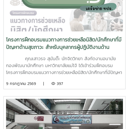
โครงการฝึกอบรมแนวทางการช่วยเหลือนิสิต/นักศึกษาที่มี
ปัญหาด้านสุขภาวะ สำหรับบุคลากรผู้ปฏิบัติงานด้าน
สุขภาพจิต
คุณเสาวรจ สุนันต๊ะ นักจิตวิทยา สังกัดงานอนามัย
กองพัฒนานักศึกษา มหาวิทยาลัยแม่โจ้ ได้เข้าร่วมฝึกอบรม
โครงการฝึกอบรมแนวทางการช่วยเหลือนิสิต/นักศึกษาที่มีปัญหา
ด้านสุขภาวะสำหรับบุคลากรผู้ปฏิบัติงานด้านสุขภาพจิตระหว่างวัน
9 กรกฎาคม 2569 |
397
ที่ 6–7 กรกฎาคม 2569 ณ ห้องบรรยาย ชั้น 1 กองพัฒนานิสิต
อาคารระพีสาคริก มหาวิทยาลัยเกษตรศาสตร์ โดยมีผู้บริหารและ
บุคลากรจากทั้งเครือข่าย ทปอ. และเครือข่ายสมาคมอุดมศึกษา
เอกชนแห่งประเทศไทย (สสอท.) การอบรมครั้งนี้มุ่งเน้นการ
พัฒนาองค์ความรู้และทักษะที่จำเป็นในการดูแลนิสิตนักศึกษา
ครอบคลุมตั้งแต่:ความรู้พื้นฐานด้านสุขภาพจิต: เรียนรู้แนวโน้ม
ปัญหา และปัจจัยเสี่ยงต่าง ๆ การคัดกรองและประเมินสุขภาพจิต