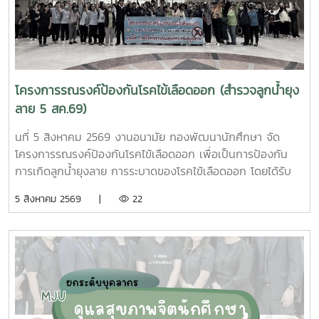
โครงการรณรงค์ป้องกันโรคไข้เลือดออก (สำรวจลูกน้ำยุง
ลาย 5 สค.69)
นที่ 5 สิงหาคม 2569 งานอนามัย กองพัฒนานักศึกษา จัด
โครงการรณรงค์ป้องกันโรคไข้เลือดออก เพื่อเป็นการป้องกัน
การเกิดลูกน้ำยุงลาย การระบาดของโรคไข้เลือดออก โดยได้รับ
ความร่วมมือจากเจ้าหน้าที่ศูนย์สุขภาพชุมชนตำบลหนองหาร และ
5 สิงหาคม 2569 |
22
นักศึกษาจิตอาสา ร่วมกันสำรวจทำลายแหล่งเพาะพันธุ์ยุงลาย
บริเวณ บ้านพักบุคลากร แฟลต และบริเวณพื้นที่่โดยรอบ
มหาวิทยาลัยแม่โจ้ ทั้งนี้ได้รับความอนุเคราะห์รถรับนักศึกษาจาก
กองกายภาพและสิ่งแวดล้อม