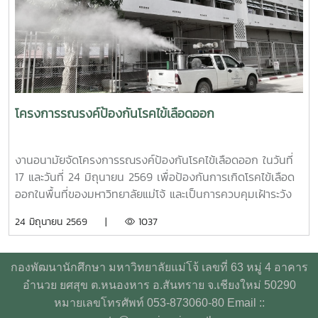
กลไกสำคัญในการขับเคลื่อน “ระบบนิเวศสุขภาวะนิสิต” ของ
( 18,450 CC.) - วันที่ 2 กรกฏาคม 2569 มีผู้ประสงค์บริจาค
มหาวิทยาลัยไทย ที่มุ่งสร้างบุคลากรผู้ดูแลนิสิตให้มีความพร้อม
โลหิต จำนวน 125 คน ผ่านเกณฑ์สามารถบริจาคโลหิตได้ จำนวน
ทั้งด้านความรู้ ทักษะ และหัวใจที่เข้าใจ เพื่อให้นิสิตทุกคนสามารถ
72 คน (32,400 CC.)
เรียนรู้และใช้ชีวิตในรั้วมหาวิทยาลัยได้อย่างมีความสุขและยั่งยืน
ทั้งนี้ โครงการดังกล่าวได้รับงบประมาณสนับสนุนจากที่ประชุม
อธิการบดีแห่งประเทศไทย เอื้อเฟื้อสถานที่โดยมหาวิทยาลัย
เกษตรศาสตร์
โครงการรณรงค์ป้องกันโรคไข้เลือดออก
งานอนามัยจัดโครงการรณรงค์ป้องกันโรคไข้เลือดออก ในวันที่
17 และวันที่ 24 มิถุนายน 2569 เพื่อป้องกันการเกิดโรคไข้เลือด
ออกในพื้นที่ของมหาวิทยาลัยแม่โจ้ และเป็นการควบคุมเฝ้าระวัง
การเกิดโรค อีกทั้งเป็นการเตรียมความพร้อมสำหรับนักศึกษาที่
24 มิถุนายน 2569 |
1037
จะเปิดเทอม ในปีการศึกษา 2569 โดยเชิญเจ้าหน้าที่จาก
เทศบาลเมืองแม่โจ้มาพ่นฝอยละอองกำจัดยุง บริเวณหอพัก
นักศึกษา สวนป่า บ้านพักบุคลากร และบริเวณโดยรอบ
กองพัฒนานักศึกษา มหาวิทยาลัยแม่โจ้ เลขที่ 63 หมู่ 4 อาคาร
มหาวิทยาลัย ทั้งนี้ ทีมงานผู้บริหารจากเทศบาลเมืองแม่โจ้ ได้มอ
อำนวย ยศสุข ต.หนองหาร อ.สันทราย จ.เชียงใหม่ 50290
บทรายอะเบทให้แก่งานอนามัยไว้เพื่อกำจัดลูกน้ำยุงลาย โดยการ
หมายเลขโทรศัพท์ 053-873060-80 Email ::
ประชาสัมพันธ์ให้ทุกหน่วยงานที่มีความต้องการทรายอะเบท