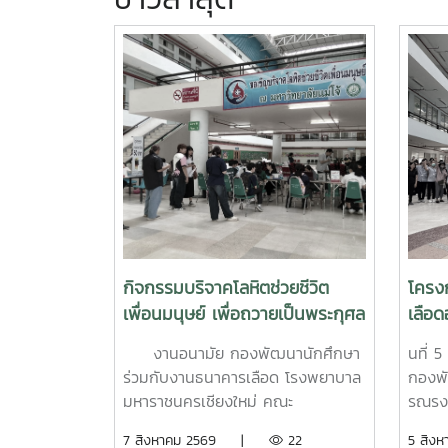
กิจกรรมบริจาคโลหิตช่วยชีวิต
โครง
เพื่อนมนุษย์ เพื่อถวายเป็นพระกุศล
เลือด
แด่ สมเด็จพระเจ้าลูกเธอ เจ้าฟ้า
สค.6
งานอนามัย กองพัฒนานักศึกษา
นที่ 
พัชรกิติยาภา นเรนทิราเทพยวดี
ร่วมกับงานธนาคารเลือด โรงพยาบาล
กองพั
กรมหลวงราช สาริณีสิริพัชร มหา
มหาราชนครเชียงใหม่ คณะ
รณรงค
วัชรราชธิดา (สวนดอก 7 สค.69)
แพทยศาสตร์ มหาวิทยาลัยเชียงใหม่
เป็นก
7 สิงหาคม 2569 |
22
5 สิ