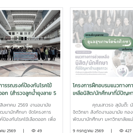
การรณรงค์ป้องกันโรคไข้
โครงการฝึกอบรมแนวทางกา
ออก (สำรวจลูกน้ำยุงลาย 5
เหลือนิสิต/นักศึกษาที่มีปัญห
9)
สุขภาวะ สำหรับบุคลากรผู้ปฏิบ
5 สิงหาคม 2569 งานอนามัย
คุณเสาวรจ สุนันต๊ะ น
งานด้านสุขภาพจิต
ฒนานักศึกษา จัดโครงการ
จิตวิทยา สังกัดงานอนามัย กอง
์ป้องกันโรคไข้เลือดออก เพื่อ
พัฒนานักศึกษา มหาวิทยาลัยแม่โ
ารป้องกันการเกิดลูกน้ำยุงลาย
เข้าร่วมฝึกอบรมโครงการฝึกอบ
งหาคม 2569 |
49
9 กรกฎาคม 2569 |
427