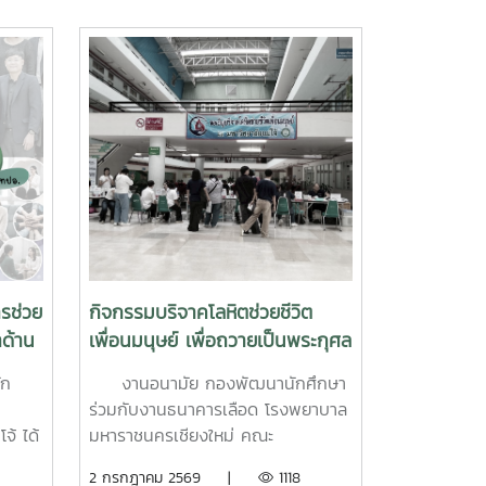
รช่วย
กิจกรรมบริจาคโลหิตช่วยชีวิต
าด้าน
เพื่อนมนุษย์ เพื่อถวายเป็นพระกุศล
ัติ
แด่ สมเด็จพระเจ้าลูกเธอ เจ้าฟ้า
ัก
งานอนามัย กองพัฒนานักศึกษา
พัชรกิติยาภา นเรนทิราเทพยวดี
ร่วมกับงานธนาคารเลือด โรงพยาบาล
กรมหลวงราช สาริณีสิริพัชร มหา
จ้ ได้
มหาราชนครเชียงใหม่ คณะ
วัชรราชธิดา
รม
แพทยศาสตร์ มหาวิทยาลัยเชียงใหม่
2 กรกฎาคม 2569 |
1118