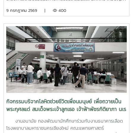
ด้านสุขภาวะสำหรับบุคลากรผู้ปฏิบัติงานด้านสุขภาพจิตระหว่างวัน
9 กรกฎาคม 2569 |
400
ที่ 6–7 กรกฎาคม 2569 ณ ห้องบรรยาย ชั้น 1 กองพัฒนานิสิต
อาคารระพีสาคริก มหาวิทยาลัยเกษตรศาสตร์ โดยมีผู้บริหารและ
บุคลากรจากทั้งเครือข่าย ทปอ. และเครือข่ายสมาคมอุดมศึกษา
เอกชนแห่งประเทศไทย (สสอท.) การอบรมครั้งนี้มุ่งเน้นการ
พัฒนาองค์ความรู้และทักษะที่จำเป็นในการดูแลนิสิตนักศึกษา
ครอบคลุมตั้งแต่:ความรู้พื้นฐานด้านสุขภาพจิต: เรียนรู้แนวโน้ม
ปัญหา และปัจจัยเสี่ยงต่าง ๆ การคัดกรองและประเมินสุขภาพจิต
เบื้องต้น: ด้วยเครื่องมือมาตรฐาน เช่น DASS-21, PHQ-9 และ
ST-5 ทักษะการให้คำปรึกษาเบื้องต้น: อาทิ การฟังอย่างตั้งรับ
(Active Listening), ความเข้าใจใส่ใจ (Empathy) และการ
ปฐมพยาบาลทางจิตใจ (Psychological First Aid: PFA)
นอกจากนี้ ยังมีการเรียนรู้ระบบการดูแลและการส่งต่อกรณี
ฉุกเฉิน การทำงานร่วมกับผู้เชี่ยวชาญทางการแพทย์ ตลอดจน
กิจกรรมบริจาคโลหิตช่วยชีวิตเพื่อนมนุษย์ เพื่อถวายเป็น
การติดตามดูแลนิสิตอย่างต่อเนื่องสำหรับวันที่สองของการอบรม
พระกุศลแด่ สมเด็จพระเจ้าลูกเธอ เจ้าฟ้าพัชรกิติยาภา นเร
มุ่งเน้นการจัดการสถานการณ์วิกฤตในมหาวิทยาลัย เช่น ภาวะ
นทิราเทพยวดี กรมหลวงราช สาริณีสิริพัชร มหาวัชรราช
เสี่ยงต่อการฆ่าตัวตาย การทำร้ายตนเอง ความรุนแรง และการก
งานอนามัย กองพัฒนานักศึกษาร่วมกับงานธนาคารเลือด
ธิดา
ลั่นแกล้งทางไซเบอร์ (Cyberbullying) รวมถึงการออกแบบ
โรงพยาบาลมหาราชนครเชียงใหม่ คณะแพทยศาสตร์