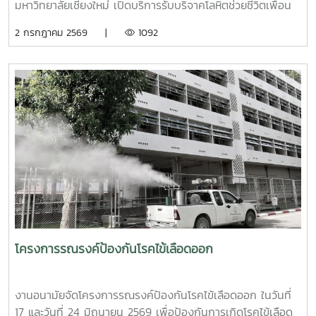
กิจกรรมเชิงป้องกันเพื่อสร้างความยืดหยุ่นทางใจ (Resilience)
มหาวิทยาลัยเชียงใหม่ เปิดบริการรับบริจาคโลหิตช่วยชีวิตเพื่อน
และพื้นที่ปลอดภัย (Safe Space) ให้เกิดขึ้นในมหาวิทยาลัยช่วง
มนุษย์ เพื่อถวายเป็นพระกุศลแด่ สมเด็จพระเจ้าลูกเธอ เจ้าฟ้าพัช
2 กรกฎาคม 2569 |
1092
ท้ายของการอบรมยังให้ความสำคัญกับการดูแลสุขภาพจิตของ
รกิติยาภา นเรนทิราเทพยวดี กรมหลวงราช สาริณีสิริพัชร มหา
บุคลากรผู้ปฏิบัติงาน โดยเฉพาะการป้องกันภาวะหมดไฟ
วัชรราชธิดา ในวันที่ 1 และ 2 กรกฎาคม 2569 เวลา 09.00 –
(Burnout) การพัฒนาทักษะการเมตตาต่อตนเอง (Self-
14.00 น. ณ ลานอนันต์ ปัญญาวีร์ อาคารอำนวย ยศสุข
Compassion) พร้อมเปิดเวที "Mental Health Talk" เพื่อแลก
นักศึกษาที่เข้าร่วมบริจาคจะได้ชั่วโมงกิจกรรมด้านจิตอาสา ครั้ง
เปลี่ยนประสบการณ์ สะท้อนปัญหา และร่วมหาแนวทางพัฒนา
ละ 8 ชั่วโมง- วันที่ 1กรกฏาคม 2569 มีผู้ประสงค์บริจาคโลหิต
งานด้านสุขภาวะในสถาบันอุดมศึกษา โครงการนี้ถือเป็นอีกหนึ่ง
จำนวน 91 คน ผ่านเกณฑ์สามารถบริจาคโลหิตได้ จำนวน 41 คน
กลไกสำคัญในการขับเคลื่อน “ระบบนิเวศสุขภาวะนิสิต” ของ
( 18,450 CC.) - วันที่ 2 กรกฏาคม 2569 มีผู้ประสงค์บริจาค
มหาวิทยาลัยไทย ที่มุ่งสร้างบุคลากรผู้ดูแลนิสิตให้มีความพร้อม
โลหิต จำนวน 125 คน ผ่านเกณฑ์สามารถบริจาคโลหิตได้ จำนวน
ทั้งด้านความรู้ ทักษะ และหัวใจที่เข้าใจ เพื่อให้นิสิตทุกคนสามารถ
72 คน (32,400 CC.)
เรียนรู้และใช้ชีวิตในรั้วมหาวิทยาลัยได้อย่างมีความสุขและยั่งยืน
ทั้งนี้ โครงการดังกล่าวได้รับงบประมาณสนับสนุนจากที่ประชุม
อธิการบดีแห่งประเทศไทย เอื้อเฟื้อสถานที่โดยมหาวิทยาลัย
เกษตรศาสตร์
โครงการรณรงค์ป้องกันโรคไข้เลือดออก
งานอนามัยจัดโครงการรณรงค์ป้องกันโรคไข้เลือดออก ในวันที่
17 และวันที่ 24 มิถุนายน 2569 เพื่อป้องกันการเกิดโรคไข้เลือด