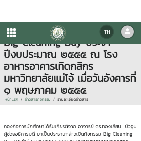
กองกิจการนักศึกษาจัดกิจกรรม
TH
Big Cleaning Day ประจำ
ปีงบประมาณ ๒๕๕๕ ณ โรง
อาหารอาคารเทิดกสิกร
มหาวิทยาลัยแม่โจ้ เมื่อวันอังคารที่
๑ พฤษภาคม ๒๕๕๕
หน้าแรก
ข่าวสารกิจกรรม
รายละเอียดข่าวสาร
กองกิจการนักศึกษาได้รับเกียรติจาก อาจารย์ ดร.ทองเลียน บัวจูม
ผู้ช่วยอธิการบดี มาเป็นประธานกล่าวเปิดกิจกรรม Big Cleaning