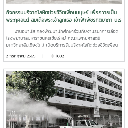
นอกจากนี้ ยังมีการเรียนรู้ระบบการดูแลและการส่งต่อกรณี
ฉุกเฉิน การทำงานร่วมกับผู้เชี่ยวชาญทางการแพทย์ ตลอดจน
กิจกรรมบริจาคโลหิตช่วยชีวิตเพื่อนมนุษย์ เพื่อถวายเป็น
การติดตามดูแลนิสิตอย่างต่อเนื่องสำหรับวันที่สองของการอบรม
พระกุศลแด่ สมเด็จพระเจ้าลูกเธอ เจ้าฟ้าพัชรกิติยาภา นเร
มุ่งเน้นการจัดการสถานการณ์วิกฤตในมหาวิทยาลัย เช่น ภาวะ
นทิราเทพยวดี กรมหลวงราช สาริณีสิริพัชร มหาวัชรราช
เสี่ยงต่อการฆ่าตัวตาย การทำร้ายตนเอง ความรุนแรง และการก
งานอนามัย กองพัฒนานักศึกษาร่วมกับงานธนาคารเลือด
ธิดา
ลั่นแกล้งทางไซเบอร์ (Cyberbullying) รวมถึงการออกแบบ
โรงพยาบาลมหาราชนครเชียงใหม่ คณะแพทยศาสตร์
กิจกรรมเชิงป้องกันเพื่อสร้างความยืดหยุ่นทางใจ (Resilience)
มหาวิทยาลัยเชียงใหม่ เปิดบริการรับบริจาคโลหิตช่วยชีวิตเพื่อน
และพื้นที่ปลอดภัย (Safe Space) ให้เกิดขึ้นในมหาวิทยาลัยช่วง
มนุษย์ เพื่อถวายเป็นพระกุศลแด่ สมเด็จพระเจ้าลูกเธอ เจ้าฟ้าพัช
2 กรกฎาคม 2569 |
1092
ท้ายของการอบรมยังให้ความสำคัญกับการดูแลสุขภาพจิตของ
รกิติยาภา นเรนทิราเทพยวดี กรมหลวงราช สาริณีสิริพัชร มหา
บุคลากรผู้ปฏิบัติงาน โดยเฉพาะการป้องกันภาวะหมดไฟ
วัชรราชธิดา ในวันที่ 1 และ 2 กรกฎาคม 2569 เวลา 09.00 –
(Burnout) การพัฒนาทักษะการเมตตาต่อตนเอง (Self-
14.00 น. ณ ลานอนันต์ ปัญญาวีร์ อาคารอำนวย ยศสุข
Compassion) พร้อมเปิดเวที "Mental Health Talk" เพื่อแลก
นักศึกษาที่เข้าร่วมบริจาคจะได้ชั่วโมงกิจกรรมด้านจิตอาสา ครั้ง
เปลี่ยนประสบการณ์ สะท้อนปัญหา และร่วมหาแนวทางพัฒนา
ละ 8 ชั่วโมง- วันที่ 1กรกฏาคม 2569 มีผู้ประสงค์บริจาคโลหิต
งานด้านสุขภาวะในสถาบันอุดมศึกษา โครงการนี้ถือเป็นอีกหนึ่ง
จำนวน 91 คน ผ่านเกณฑ์สามารถบริจาคโลหิตได้ จำนวน 41 คน
กลไกสำคัญในการขับเคลื่อน “ระบบนิเวศสุขภาวะนิสิต” ของ
( 18,450 CC.) - วันที่ 2 กรกฏาคม 2569 มีผู้ประสงค์บริจาค
มหาวิทยาลัยไทย ที่มุ่งสร้างบุคลากรผู้ดูแลนิสิตให้มีความพร้อม
โลหิต จำนวน 125 คน ผ่านเกณฑ์สามารถบริจาคโลหิตได้ จำนวน
ทั้งด้านความรู้ ทักษะ และหัวใจที่เข้าใจ เพื่อให้นิสิตทุกคนสามารถ
72 คน (32,400 CC.)
เรียนรู้และใช้ชีวิตในรั้วมหาวิทยาลัยได้อย่างมีความสุขและยั่งยืน
ทั้งนี้ โครงการดังกล่าวได้รับงบประมาณสนับสนุนจากที่ประชุม