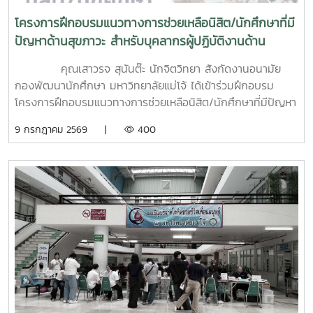
โครงการฝึกอบรมแนวทางการช่วยเหลือนิสิต/นักศึกษาที่มี
ปัญหาด้านสุขภาวะ สำหรับบุคลากรผู้ปฏิบัติงานด้าน
สุขภาพจิต
คุณเสาวรจ สุนันต๊ะ นักจิตวิทยา สังกัดงานอนามัย
กองพัฒนานักศึกษา มหาวิทยาลัยแม่โจ้ ได้เข้าร่วมฝึกอบรม
โครงการฝึกอบรมแนวทางการช่วยเหลือนิสิต/นักศึกษาที่มีปัญหา
ด้านสุขภาวะสำหรับบุคลากรผู้ปฏิบัติงานด้านสุขภาพจิตระหว่างวัน
9 กรกฎาคม 2569 |
400
ที่ 6–7 กรกฎาคม 2569 ณ ห้องบรรยาย ชั้น 1 กองพัฒนานิสิต
อาคารระพีสาคริก มหาวิทยาลัยเกษตรศาสตร์ โดยมีผู้บริหารและ
บุคลากรจากทั้งเครือข่าย ทปอ. และเครือข่ายสมาคมอุดมศึกษา
เอกชนแห่งประเทศไทย (สสอท.) การอบรมครั้งนี้มุ่งเน้นการ
พัฒนาองค์ความรู้และทักษะที่จำเป็นในการดูแลนิสิตนักศึกษา
ครอบคลุมตั้งแต่:ความรู้พื้นฐานด้านสุขภาพจิต: เรียนรู้แนวโน้ม
ปัญหา และปัจจัยเสี่ยงต่าง ๆ การคัดกรองและประเมินสุขภาพจิต
เบื้องต้น: ด้วยเครื่องมือมาตรฐาน เช่น DASS-21, PHQ-9 และ
ST-5 ทักษะการให้คำปรึกษาเบื้องต้น: อาทิ การฟังอย่างตั้งรับ
(Active Listening), ความเข้าใจใส่ใจ (Empathy) และการ
ปฐมพยาบาลทางจิตใจ (Psychological First Aid: PFA)