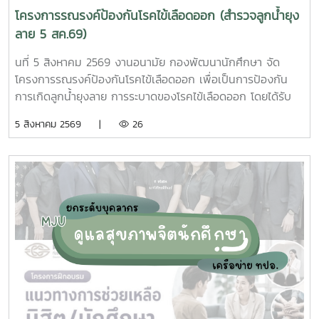
โครงการรณรงค์ป้องกันโรคไข้เลือดออก (สำรวจลูกน้ำยุง
ลาย 5 สค.69)
นที่ 5 สิงหาคม 2569 งานอนามัย กองพัฒนานักศึกษา จัด
โครงการรณรงค์ป้องกันโรคไข้เลือดออก เพื่อเป็นการป้องกัน
การเกิดลูกน้ำยุงลาย การระบาดของโรคไข้เลือดออก โดยได้รับ
ความร่วมมือจากเจ้าหน้าที่ศูนย์สุขภาพชุมชนตำบลหนองหาร และ
5 สิงหาคม 2569 |
26
นักศึกษาจิตอาสา ร่วมกันสำรวจทำลายแหล่งเพาะพันธุ์ยุงลาย
บริเวณ บ้านพักบุคลากร แฟลต และบริเวณพื้นที่่โดยรอบ
มหาวิทยาลัยแม่โจ้ ทั้งนี้ได้รับความอนุเคราะห์รถรับนักศึกษาจาก
กองกายภาพและสิ่งแวดล้อม