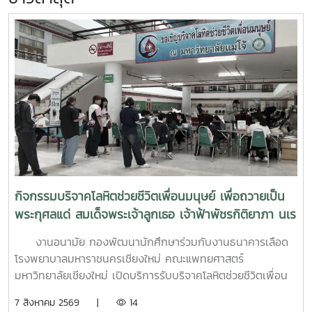
กิจกรรมบริจาคโลหิตช่วยชีวิตเพื่อนมนุษย์ เพื่อถวายเป็น
พระกุศลแด่ สมเด็จพระเจ้าลูกเธอ เจ้าฟ้าพัชรกิติยาภา นเร
นทิราเทพยวดี กรมหลวงราช สาริณีสิริพัชร มหาวัชรราช
งานอนามัย กองพัฒนานักศึกษาร่วมกับงานธนาคารเลือด
ธิดา (สวนดอก 7 สค.69)
โรงพยาบาลมหาราชนครเชียงใหม่ คณะแพทยศาสตร์
มหาวิทยาลัยเชียงใหม่ เปิดบริการรับบริจาคโลหิตช่วยชีวิตเพื่อน
มนุษย์ เพื่อถวายเป็นพระกุศลแด่ สมเด็จพระเจ้าลูกเธอ เจ้าฟ้าพัช
7 สิงหาคม 2569 |
14
รกิติยาภา นเรนทิราเทพยวดี กรมหลวงราช สาริณีสิริพัชร มหา