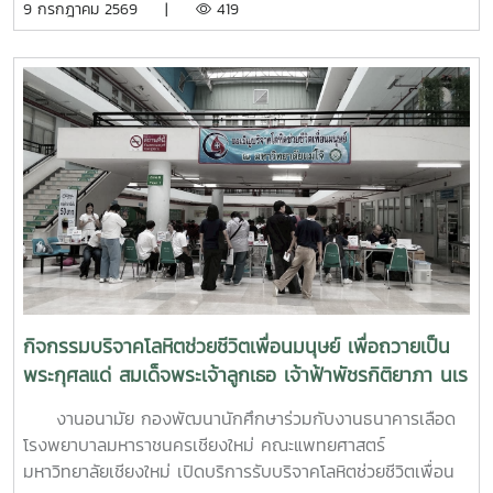
9 กรกฎาคม 2569 |
419
ที่ 6–7 กรกฎาคม 2569 ณ ห้องบรรยาย ชั้น 1 กองพัฒนานิสิต
อาคารระพีสาคริก มหาวิทยาลัยเกษตรศาสตร์ โดยมีผู้บริหารและ
บุคลากรจากทั้งเครือข่าย ทปอ. และเครือข่ายสมาคมอุดมศึกษา
เอกชนแห่งประเทศไทย (สสอท.) การอบรมครั้งนี้มุ่งเน้นการ
พัฒนาองค์ความรู้และทักษะที่จำเป็นในการดูแลนิสิตนักศึกษา
ครอบคลุมตั้งแต่:ความรู้พื้นฐานด้านสุขภาพจิต: เรียนรู้แนวโน้ม
ปัญหา และปัจจัยเสี่ยงต่าง ๆ การคัดกรองและประเมินสุขภาพจิต
เบื้องต้น: ด้วยเครื่องมือมาตรฐาน เช่น DASS-21, PHQ-9 และ
ST-5 ทักษะการให้คำปรึกษาเบื้องต้น: อาทิ การฟังอย่างตั้งรับ
(Active Listening), ความเข้าใจใส่ใจ (Empathy) และการ
ปฐมพยาบาลทางจิตใจ (Psychological First Aid: PFA)
นอกจากนี้ ยังมีการเรียนรู้ระบบการดูแลและการส่งต่อกรณี
ฉุกเฉิน การทำงานร่วมกับผู้เชี่ยวชาญทางการแพทย์ ตลอดจน
กิจกรรมบริจาคโลหิตช่วยชีวิตเพื่อนมนุษย์ เพื่อถวายเป็น
การติดตามดูแลนิสิตอย่างต่อเนื่องสำหรับวันที่สองของการอบรม
พระกุศลแด่ สมเด็จพระเจ้าลูกเธอ เจ้าฟ้าพัชรกิติยาภา นเร
มุ่งเน้นการจัดการสถานการณ์วิกฤตในมหาวิทยาลัย เช่น ภาวะ
นทิราเทพยวดี กรมหลวงราช สาริณีสิริพัชร มหาวัชรราช
เสี่ยงต่อการฆ่าตัวตาย การทำร้ายตนเอง ความรุนแรง และการก
งานอนามัย กองพัฒนานักศึกษาร่วมกับงานธนาคารเลือด
ธิดา
ลั่นแกล้งทางไซเบอร์ (Cyberbullying) รวมถึงการออกแบบ
โรงพยาบาลมหาราชนครเชียงใหม่ คณะแพทยศาสตร์
กิจกรรมเชิงป้องกันเพื่อสร้างความยืดหยุ่นทางใจ (Resilience)
มหาวิทยาลัยเชียงใหม่ เปิดบริการรับบริจาคโลหิตช่วยชีวิตเพื่อน