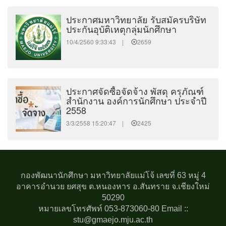
ประกาศมหาวิทยาลัย รับสมัครบริษัท
ประกันอุบัติเหตุกลุ่มนักศึกษา
10/4/2560 9:33:43 |
2659
ประกาศจัดซื้อจัดจ้าง พัสดุ ครุภัณฑ์
สำนักงาน องค์การนักศึกษา ประจำปี
2558
3/3/2558 15:20:47 |
2425
กองพัฒนานักศึกษา มหาวิทยาลัยแม่โจ้ เลขที่ 63 หมู่ 4
อาคารอำนวย ยศสุข ต.หนองหาร อ.สันทราย จ.เชียงใหม่
50290
หมายเลขโทรศัพท์ 053-873060-80 Email ::
stu@gmaejo.mju.ac.th