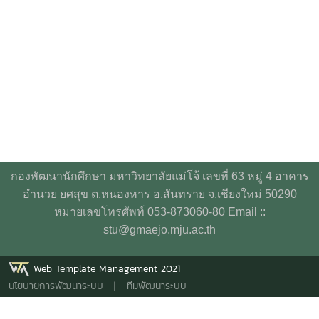
กองพัฒนานักศึกษา มหาวิทยาลัยแม่โจ้ เลขที่ 63 หมู่ 4 อาคาร
อำนวย ยศสุข ต.หนองหาร อ.สันทราย จ.เชียงใหม่ 50290
หมายเลขโทรศัพท์ 053-873060-80 Email ::
stu@gmaejo.mju.ac.th
Web Template Management 2021
นโยบายการพัฒนาระบบ
|
ทีมพัฒนาระบบ