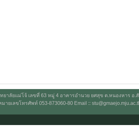
ยาลัยแม่โจ้ เลขที่ 63 หมู่ 4 อาคารอำนวย ยศสุข ต.หนองหาร อ.ส
หมายเลขโทรศัพท์ 053-873060-80 Email :: stu@gmaejo.mju.ac.t