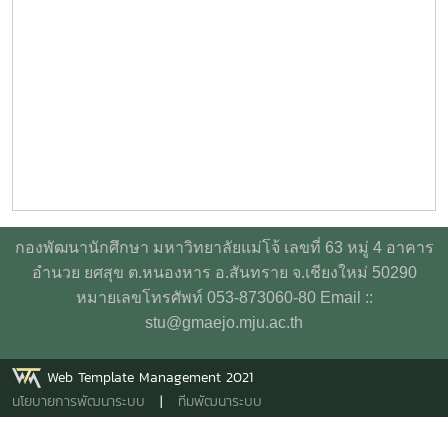
กองพัฒนานักศึกษา มหาวิทยาลัยแม่โจ้ เลขที่ 63 หมู่ 4 อาคาร
อำนวย ยศสุข ต.หนองหาร อ.สันทราย จ.เชียงใหม่ 50290
หมายเลขโทรศัพท์ 053-873060-80 Email ::
stu@gmaejo.mju.ac.th
Web Template Management 2021
นโยบายการพัฒนาระบบ
|
ทีมพัฒนาระบบ