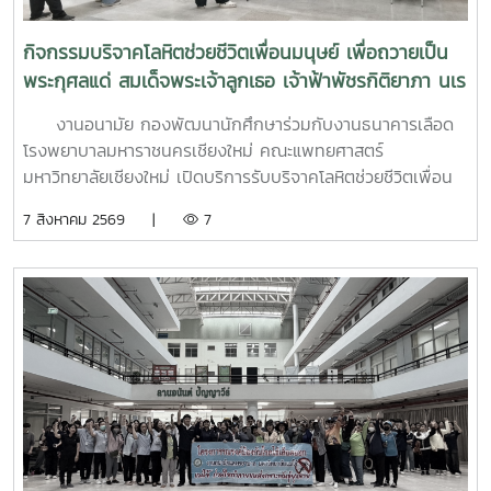
กิจกรรมบริจาคโลหิตช่วยชีวิตเพื่อนมนุษย์ เพื่อถวายเป็น
พระกุศลแด่ สมเด็จพระเจ้าลูกเธอ เจ้าฟ้าพัชรกิติยาภา นเร
นทิราเทพยวดี กรมหลวงราช สาริณีสิริพัชร มหาวัชรราช
งานอนามัย กองพัฒนานักศึกษาร่วมกับงานธนาคารเลือด
ธิดา (สวนดอก 7 สค.69)
โรงพยาบาลมหาราชนครเชียงใหม่ คณะแพทยศาสตร์
มหาวิทยาลัยเชียงใหม่ เปิดบริการรับบริจาคโลหิตช่วยชีวิตเพื่อน
มนุษย์ เพื่อถวายเป็นพระกุศลแด่ สมเด็จพระเจ้าลูกเธอ เจ้าฟ้าพัช
7 สิงหาคม 2569 |
7
รกิติยาภา นเรนทิราเทพยวดี กรมหลวงราช สาริณีสิริพัชร มหา
วัชรราชธิดา ในวันที่ 7 สิงหาคม 2569 เวลา 09.00 – 14.00
น. ณ ลานอนันต์ ปัญญาวีร์ อาคารอำนวย ยศสุขนักศึกษาที่เข้า
ร่วมบริจาคจะได้ชั่วโมงกิจกรรมด้านจิตอาสา ครั้งละ 8 ชั่วโมง-
วันที่ 7 สิงหาคม 2569 มีผู้ประสงค์บริจาคโลหิต จำนวน 95 คน
ผ่านเกณฑ์สามารถบริจาคโลหิตได้ จำนวน 63 คน ( 28,350 CC.)