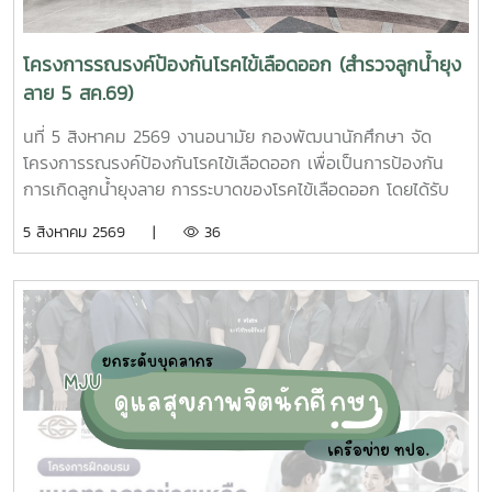
โครงการรณรงค์ป้องกันโรคไข้เลือดออก (สำรวจลูกน้ำยุง
ลาย 5 สค.69)
นที่ 5 สิงหาคม 2569 งานอนามัย กองพัฒนานักศึกษา จัด
โครงการรณรงค์ป้องกันโรคไข้เลือดออก เพื่อเป็นการป้องกัน
การเกิดลูกน้ำยุงลาย การระบาดของโรคไข้เลือดออก โดยได้รับ
ความร่วมมือจากเจ้าหน้าที่ศูนย์สุขภาพชุมชนตำบลหนองหาร และ
5 สิงหาคม 2569 |
36
นักศึกษาจิตอาสา ร่วมกันสำรวจทำลายแหล่งเพาะพันธุ์ยุงลาย
บริเวณ บ้านพักบุคลากร แฟลต และบริเวณพื้นที่่โดยรอบ
มหาวิทยาลัยแม่โจ้ ทั้งนี้ได้รับความอนุเคราะห์รถรับนักศึกษาจาก
กองกายภาพและสิ่งแวดล้อม