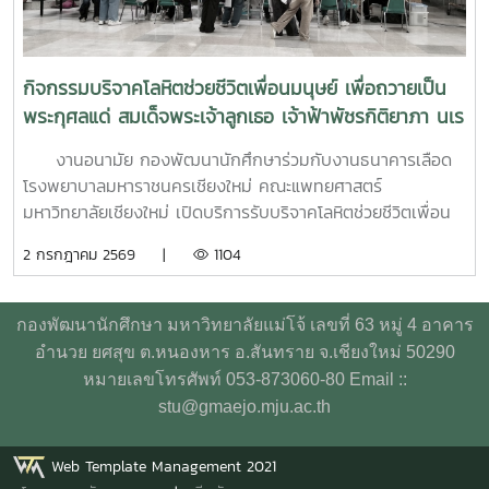
ปฐมพยาบาลทางจิตใจ (Psychological First Aid: PFA)
นอกจากนี้ ยังมีการเรียนรู้ระบบการดูแลและการส่งต่อกรณี
ฉุกเฉิน การทำงานร่วมกับผู้เชี่ยวชาญทางการแพทย์ ตลอดจน
กิจกรรมบริจาคโลหิตช่วยชีวิตเพื่อนมนุษย์ เพื่อถวายเป็น
การติดตามดูแลนิสิตอย่างต่อเนื่องสำหรับวันที่สองของการอบรม
พระกุศลแด่ สมเด็จพระเจ้าลูกเธอ เจ้าฟ้าพัชรกิติยาภา นเร
มุ่งเน้นการจัดการสถานการณ์วิกฤตในมหาวิทยาลัย เช่น ภาวะ
นทิราเทพยวดี กรมหลวงราช สาริณีสิริพัชร มหาวัชรราช
เสี่ยงต่อการฆ่าตัวตาย การทำร้ายตนเอง ความรุนแรง และการก
งานอนามัย กองพัฒนานักศึกษาร่วมกับงานธนาคารเลือด
ธิดา
ลั่นแกล้งทางไซเบอร์ (Cyberbullying) รวมถึงการออกแบบ
โรงพยาบาลมหาราชนครเชียงใหม่ คณะแพทยศาสตร์
กิจกรรมเชิงป้องกันเพื่อสร้างความยืดหยุ่นทางใจ (Resilience)
มหาวิทยาลัยเชียงใหม่ เปิดบริการรับบริจาคโลหิตช่วยชีวิตเพื่อน
และพื้นที่ปลอดภัย (Safe Space) ให้เกิดขึ้นในมหาวิทยาลัยช่วง
มนุษย์ เพื่อถวายเป็นพระกุศลแด่ สมเด็จพระเจ้าลูกเธอ เจ้าฟ้าพัช
2 กรกฎาคม 2569 |
1104
ท้ายของการอบรมยังให้ความสำคัญกับการดูแลสุขภาพจิตของ
รกิติยาภา นเรนทิราเทพยวดี กรมหลวงราช สาริณีสิริพัชร มหา
บุคลากรผู้ปฏิบัติงาน โดยเฉพาะการป้องกันภาวะหมดไฟ
วัชรราชธิดา ในวันที่ 1 และ 2 กรกฎาคม 2569 เวลา 09.00 –
(Burnout) การพัฒนาทักษะการเมตตาต่อตนเอง (Self-
14.00 น. ณ ลานอนันต์ ปัญญาวีร์ อาคารอำนวย ยศสุข
กองพัฒนานักศึกษา มหาวิทยาลัยแม่โจ้ เลขที่ 63 หมู่ 4 อาคาร
Compassion) พร้อมเปิดเวที "Mental Health Talk" เพื่อแลก
นักศึกษาที่เข้าร่วมบริจาคจะได้ชั่วโมงกิจกรรมด้านจิตอาสา ครั้ง
อำนวย ยศสุข ต.หนองหาร อ.สันทราย จ.เชียงใหม่ 50290
เปลี่ยนประสบการณ์ สะท้อนปัญหา และร่วมหาแนวทางพัฒนา
ละ 8 ชั่วโมง- วันที่ 1กรกฏาคม 2569 มีผู้ประสงค์บริจาคโลหิต
หมายเลขโทรศัพท์ 053-873060-80 Email ::
งานด้านสุขภาวะในสถาบันอุดมศึกษา โครงการนี้ถือเป็นอีกหนึ่ง
จำนวน 91 คน ผ่านเกณฑ์สามารถบริจาคโลหิตได้ จำนวน 41 คน
stu@gmaejo.mju.ac.th
กลไกสำคัญในการขับเคลื่อน “ระบบนิเวศสุขภาวะนิสิต” ของ
( 18,450 CC.) - วันที่ 2 กรกฏาคม 2569 มีผู้ประสงค์บริจาค
มหาวิทยาลัยไทย ที่มุ่งสร้างบุคลากรผู้ดูแลนิสิตให้มีความพร้อม
โลหิต จำนวน 125 คน ผ่านเกณฑ์สามารถบริจาคโลหิตได้ จำนวน
Web Template Management 2021
ทั้งด้านความรู้ ทักษะ และหัวใจที่เข้าใจ เพื่อให้นิสิตทุกคนสามารถ
72 คน (32,400 CC.)