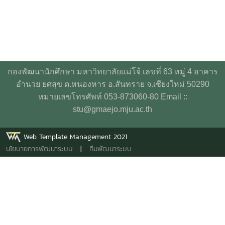
กองพัฒนานักศึกษา มหาวิทยาลัยแม่โจ้ เลขที่ 63 หมู่ 4 อาคาร
อำนวย ยศสุข ต.หนองหาร อ.สันทราย จ.เชียงใหม่ 50290
หมายเลขโทรศัพท์ 053-873060-80 Email ::
stu@gmaejo.mju.ac.th
Web Template Management 2021
นโยบายการพัฒนาระบบ
|
ทีมพัฒนาระบบ