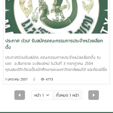
บริการฝึกอบรมและให้คำปรึกษาด้านการท่องเที่ยว E-mail:
tcsc.mju@gmail.com หรือ ส่งทางโทรสาร หมายเลข 053
-875190 สอบถามรายละเอียดเพิ่มเติมโทรฯ 053-875192 ,
053-875153, 091-0719833 (คุณปรัสษกร อาษากิจ,คุณพัน
พิชัย ศรีโสดา,คุณรดาพร ทองมา)***ภายในวันที่ 5 มิถุนายน
2559***
ประกาศ ด่วน! รับสมัครคณะกรรมการประจำหน่วยเลือก
ตั้ง
ประกาศด่วนรับสมัคร คณะกรรมการประจำหน่วยเลือกตั้ง ใน
เขต อ.สันทราย จ.เชียงใหม่ ในวันที่ 3 กรกฎาคม 2554
คุณสมบัติ1.ต้องเป็นนักศึกษาของมหาวิทยาลัยแม่โจ้ และต้องมีชื่อ
อยู่ในทะเบียนบ้านของมหาวิทยาลัยฯ หรือมีภูมิลำเนาอยู่ใน
1 มกราคม 2557 |
4773
จ.เชียงใหม่ เท่านั้นรับจำนวนจำกัด นักศึกษาท่านใดต้องการราย
ได้พิเศษ ติดต่อลงชื่อได้ที่ ห้องงานบริการและสวัสดิการนักศึกษา
กองกิจการนักศึกษา อาคารอำนวย ยศสุข ชั้น 2 (รับนักศึกษา
ทั้งหมด 1 หน้า
ตั้งแต่ชั้นปีที่ 2 เป็นต้นไป)หลักฐานการสมัครสำเนาบัตรประชาชน
1 ชุด พร้อมรับรองสำเนาถูกต้องหมดเขต รับสมัคร 3 มิ.ย.
54หมายเหตุไม่รับลงชื่อทางโทรศัพท์ ต้องติดต่อด้วยตนเอง