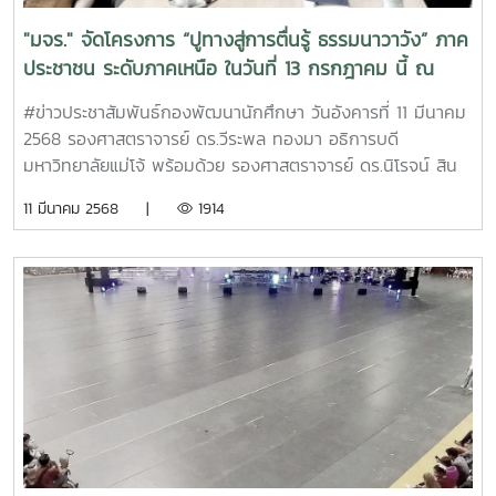
"มจร." จัดโครงการ “ปูทางสู่การตื่นรู้ ธรรมนาวาวัง” ภาค
ประชาชน ระดับภาคเหนือ ในวันที่ 13 กรกฎาคม นี้ ณ
ศูนย์ประชุมและแสดงสินค้านานาชาติเฉลิมพระเกียรติ 7
#ข่าวประชาสัมพันธ์กองพัฒนานักศึกษา วันอังคารที่ 11 มีนาคม
รอบ พระชนมพรรษา จังหวัดเชียงใหม่
2568 รองศาสตราจารย์ ดร.วีระพล ทองมา อธิการบดี
มหาวิทยาลัยแม่โจ้ พร้อมด้วย รองศาสตราจารย์ ดร.นิโรจน์ สิน
ณรงค์ ผู้ช่วยอธิการบดี (งานพันธกิจสัมพันธ์มหาวิทยาลัย) คณะ
11 มีนาคม 2568 |
1914
ผู้บริหารจากกองพัฒนานักศึกษา กองส่งเสริมศิลปวัฒนธรรม
กองกายภาพและสิ่งแวดล้อม และบุคลากรที่เกี่ยวข้อง ให้การ
ต้อนรับท่านเจ้าคุณพระสุธีวัชรบัณฑิต (ผู้ช่วยศาสตราจารย์ ดร./
รองอธิการบดี มจร.) ท่านพระครูปริยัติเจติยานุรักษ์ (ผู้ช่วย
ศาสตราจารย์ ดร./ผู้อำนวยการวิทยาลัยสงฆ์เชียงใหม่ มจร.) และ
รองศาสตราจารย์ ดร.อภิรมย์ สีดาคำ (ผู้ช่วยอธิการบดีฝ่าย
กิจการทั่วไป มจร.) มหาวิทยาลัยมหาจุฬาลงกรณราชวิทยาลัย
(มจร.) วิทยาเขตเชียงใหม่ หารือในโอกาสที่มหาวิทยาลัยมหาจุฬา
ลงกรณราชวิทยาลัย (มจร.) วิทยาเขตเชียงใหม่ เตรียมการเป็น
เจ้าภาพจัดงานโครงการ “ปูทางสู่การตื่นรู้ ธรรมนาวาวัง” ภาค
ประชาชน ระดับภาคเหนือ ในวันที่ 13 กรกฎาคม 2568 ณ ศูนย์