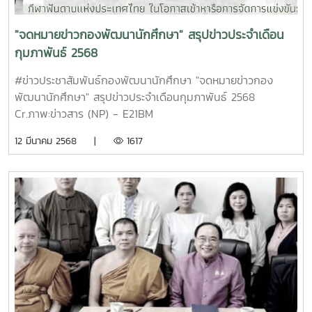
ฟุตบอลกระชับมิตร รุ่นอาวุโส ภาคค่ำ นัดพบคาวบอย - พิธีเปิด
งาน - พิธีมอบเกียรติบัตรศิษย์เก่าดีเด่น - พิธีมอบธงงานแก่เจ้า
"จดหมายข่าวกองพัฒนานักศึกษา" สรุปข่าวประจำเดือน
ภาพครั้งต่อไป - พิธีกรรมร้องเพลงแม่โจ้ - การแสดงดนตรี
กุมภาพันธ์ 2568
และการแสดงศิลปวัฒนธรรม ณ สนามกีฬาเนินขุมทอง เทศบาล
เมืองควนลัง อำเภอหาดใหญ่ จังหวัดสงขลา Cr.ภาพ:ข่าวสาร
#ข่าวประชาสัมพันธ์กองพัฒนานักศึกษา "จดหมายข่าวกอง
(NP.) - ชมรมศิษย์เก่าแม่โจ้ภาคใต้ - ชมรมศิษย์เก่าแม่โจ้สงขลา
พัฒนานักศึกษา" สรุปข่าวประจำเดือนกุมภาพันธ์ 2568
- แม่โจ้ของเรา - ศิษย์เก่าแม่โจ้
Cr.ภาพ:ข่าวสาร (NP) - E21BM
12 มีนาคม 2568 |
1617