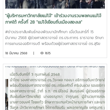
น้ำเขตพื้นที่ ภาค 5 เข้าร่วมจำนวนประมาณ 600 คน ณ สระว่าย
น้ำอุบลรัตนราชกัญญา มหาวิทยาลัยแม่โจ้ จังหวัดเชียงใหม่
Cr.ภาพ:ข่าวสาร (NP.) - งานการกีฬา - สมาคมกีฬาทางน้ำแห่ง
"ผู้บริหารมหาวิทยาลัยแม่โจ้" เข้าร่วมงานรวมพลคนแม่โจ้
ประเทศไทย
ภาคใต้ ครั้งที่ 28 "แม่โจ้เยือนถิ่นเมืองสองเล"
#ข่าวประชาสัมพันธ์กองพัฒนานักศึกษา เมื่อวันเสาร์ที่ 15
มีนาคม 2568 ผู้ช่วยศาสตราจารย์ ดร.ประภากร ธาราฉาย รักษา
การแทนรองอธิการบดี พร้อมด้วยผู้ช่วยศาสตราจารย์ ดร.สุริย
จรัส เตชะตันมีนสกุล รักษาการแทนรองอธิการบดี และอาจารย์
18 มีนาคม 2568 |
1615
ดร.ฐิระ ทองเหลือ คณบดี (มหาวิทยาลัยแม่โจ้ - ชุมพร) เป็นผู้
แทนมหาวิทยาลัยแม่โจ้ เข้าร่วมงานรวมพลคนแม่โจ้ภาคใต้ ครั้งที่
28 "แม่โจ้เยือนถิ่นเมืองสองเล" โดยได้รับเกียรติจากนายโชติ
นรินทร์ เกิดสม (ศิษย์เก่าแม่โจ้ รุ่น 53) ผู้ว่าราชการจังหวัด
สงขลา เป็นประธานในพิธี ทั้งนี้ เจ้าภาพการจัดงานโดยชมรม
ศิษย์เก่าแม่โจ้สงขลา สนับสนุนในการดำเนินงานโดยสมาคมศิษย์
เก่าแม่โจ้ ชมรมศิษย์เก่าแม่โจ้ภาคใต้ รวมถึงศิษย์เก่าแม่โจ้ ทั่ว
ประเทศ ซึ่งมีกำหนดการกิจกรรมดังนี้ ภาคเช้า กิจกรรมกีฬา
สัมพันธ์ - การแข่งขันกีฬาเปตองสามัคคี - การแข่งขันกีฬา
ฟุตบอลกระชับมิตร รุ่นอายุไม่เกิน 50 ปี - การแข่งขันกีฬา