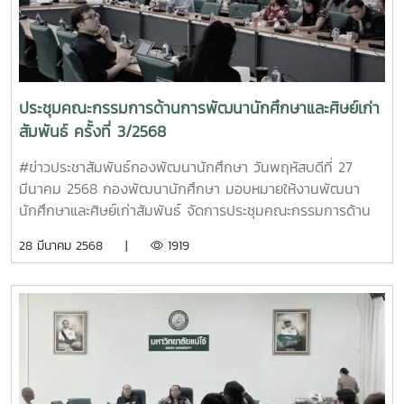
ศึกษาและให้คำปรึกษา และงานบริการและสวัสดิการนักศึกษา กอง
พัฒนานักศึกษา ดำเนินการจัดนักศึกษาที่มีความประสงค์บริจาค
โลหิต จำนวน 8 ราย ดังนี้ 1.นายศุภกฤต สกุณาสีทอง คณะ
วิทยาลัยบริหารศาสตร์ สาขาวิชารัฐศาสตร์ 2.นายรังสิมันตุ์ หมอ
ยา คณะวิศวกรรมและอุตสาหกรรมเกษตร สาขาวิชาวิทยาศาสตร์
ประชุมคณะกรรมการด้านการพัฒนานักศึกษาและศิษย์เก่า
และเทคโนโลยีการอาหาร 3.นางสาว อลิส อัยรักษ์ คณะ
สัมพันธ์ ครั้งที่ 3/2568
พัฒนาการท่องเที่ยว สาขาวิชาการจัดการธุรกิจท่องเที่ยวและ
บริการ 4.นายอภิชาติ โกนันทะ คณะวิทยาลัยบริหารศาสตร์ สาขา
#ข่าวประชาสัมพันธ์กองพัฒนานักศึกษา วันพฤหัสบดีที่ 27
วิชารัฐประศาสนศาสตร์ 5.นายพูดพล่าม มานิตย์ คณะ
มีนาคม 2568 กองพัฒนานักศึกษา มอบหมายให้งานพัฒนา
ศิลปศาสตร์ สาขาวิชาภาษาอังกฤษ 6.นายฉัตรชัย ดอยพนาวัลย์
นักศึกษาและศิษย์เก่าสัมพันธ์ จัดการประชุมคณะกรรมการด้าน
คณะผลิตกรรมการเกษตร สาขาวิชาส่งเสริมสื่อสารการเกษตร
การพัฒนานักศึกษาและศิษย์เก่าสัมพันธ์ ครั้งที่ 3/2568 โดยมี ผู้
28 มีนาคม 2568 |
1919
7.นายพสิษฐ สุปรีย์วัฒนะสกุล คณะสัตวศาสตร์และเทคโนโลยี
ช่วยศาสตราจารย์ ดร.ประภากร ธาราฉาย รักษาการแทนรอง
8.นางสาว นิดา เกตุดำ คณะบริหารธุรกิจ สาขาวิชาการจัดการ
อธิการบดี เป็นประธานการประชุม ซึ่งมีคณะกรรมการฯ ในห้อง
Cr. ภาพ/ข้อมูลข่าวสาร (NP) - E21BMF
ประชุมประกอบด้วย รองศาสตราจารย์ ว่าที่ ร.ต. ดร.นิโรจน์ สิน
ณรงค์ ผู้ช่วยอธิการบดี (รองประธาน) อาจารย์สุรชัย ศรีนร
จันทร์ (รองประธาน) คณาอาจารย์ นักวิชาการศึกษา และผู้ที่
เกี่ยวข้องกำกับดูแลด้านพัฒนานักศึกษา จากคณะ/วิทยาลัย/
สำนัก/กอง (เชียงใหม่ แพร่ ชุมพร) เข้าร่วมการประชุมในครั้งนี้