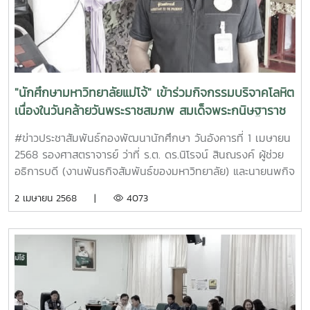
มหาวิทยาลัย อาคารสำนักงานมหาวิทยาลัย ชั้น 5 มหาวิทยาลัยแม่
โจ้ จากนั้น อธิการบดีมหาวิทยาลัยแม่โจ้ มอบของที่ระลึก
มหาวิทยาลัยให้กับนายอำเภอสันทราย และช่วงเสร็จการประชุมฯ
อาจารย์ ดร.แสนวสันต์ ยอดคำ ผู้ช่วยอธิการบดี นางอรณุตรา
จ่ากุญชร ผู้อำนวยการกองพัฒนานักศึกษา และนายนพกิจ แผ่
พร นักวิชาการศึกษา นำคณะกรรมการบริหารงานอำเภอ (กบอ.)
"นักศึกษามหาวิทยาลัยแม่โจ้" เข้าร่วมกิจกรรมบริจาคโลหิต
เข้าเยี่ยมชมกิจการ อาคาร สถานที่ ภายในมหาวิทยาลัย รวมถึง
เนื่องในวันคล้ายวันพระราชสมภพ สมเด็จพระกนิษฐาราช
SMART QUACULTURE ND BUSINESS คณะเทคโนโลยีการ
เจ้า กรมสมเด็จพระเทพรัตนราชสุดาฯ สยามบรมราชกุมารี
ประมงและทรัพยากรทางน้ำ ซึ่งมีนายประเสริฐ ประสงค์ผล นัก
#ข่าวประชาสัมพันธ์กองพัฒนานักศึกษา วันอังคารที่ 1 เมษายน
วิชาการประมง เป็นวิทยากรบรรยายให้ความรู้ทั้งทฤษฎีและปฏิบัติ
2568 รองศาสตราจารย์ ว่าที่ ร.ต. ดร.นิโรจน์ สินณรงค์ ผู้ช่วย
(สรุปสาระสำคัญ) ในครั้งนี้ Cr.ภาพ:ข่าวสาร (NP.) - E21BMF
อธิการบดี (งานพันธกิจสัมพันธ์ของมหาวิทยาลัย) และนายนพกิจ
แผ่พร นักวิชาการศึกษา สังกัดกองพัฒนานักศึกษา นำนักศึกษา
2 เมษายน 2568 |
4073
มหาวิทยาลัยแม่โจ้ เข้าร่วมกิจกรรมบริจาคโลหิต เนื่องในวันคล้าย
วันพระราชสมภพ สมเด็จพระกนิษฐาราชเจ้า กรมสมเด็จพระเทพ
รัตนราชสุดาฯ สยามบรมราชกุมารี 2 เมษายน 2568 ทรงเจริญ
พระชนมพรรษา 70 พรรษา โดยมี พลตรีสุจินต์ ทรัพย์สิน ผู้
บัญชาการกองพลทหารราบที่ 7 เป็นประธานเปิดกิจกรรมบริจาค
โลหิตฯ ในครั้งนี้ ณ อาคารโจมจักรพระบรมราชานุสาวรีย์สมเด็จ
พระนเรศวรมหาราช กองพลทหารราบที่ 7 ทั้งนี้ งานทุนการ