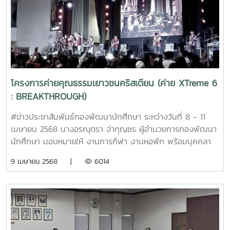
สามารถ Scan QR Code หรือ Click link :
https://forms.gle/fmE91VppFpxtjnjR7 โดยการลงทะเบียน
ผ่าน Google form หมายเหตุ : ค่าบริการสระ ฯ ครั้งละ 20 บาท
อุปกรณ์ที่ต้องเตรียมสำหรับว่ายน้ำ 1. ชุดว่ายน้ำ 2. แว่นตาว่ายน้ำ
3. หมวกว่ายน้ำ (สำหรับผู้ที่ผมยาว) หากนักศึกษา จัดหาอุปกรณ์
ไม่ทันหรือมีไม่ครบ ร้านค้าให้บริการเช่าอุปกรณ์ตั้งอยู่ที่
สโมสร(ติดกับสระเด็ก) ชุดว่ายน้ำ (ญ) ชุดละ 50 บาท ชุดว่ายน้ำ
โครงการค่ายคุณธรรมเยาวชนคริสเตียน (ค่าย XTreme 6
(ช) ชุดละ 30 บาท แว่นตา 20 บาท หมวก 20 บาท
: BREAKTHROUGH)
#ข่าวประชาสัมพันธ์กองพัฒนานักศึกษา ระหว่างวันที่ 8 - 11
เมษายน 2568 นางอรณุตรา จ่ากุญชร ผู้อำนวยการกองพัฒนา
นักศึกษา มอบหมายให้ งานการกีฬา งานหอพัก พร้อมบุคคลา
กรที่เกี่ยวข้อง ร่วมปฏิบัติงานอำนวยความสะดวกและดูแลความ
9 เมษายน 2568 |
6014
เรียบร้อยให้กับมูลนิธิแผ่นดินบริบูรณ์ ในการขอใช้สถานที่จัด
กิจกรรม และที่พักสำหรับผู้ที่เข้าค่ายอนุชน (4 วัน 3 คืน) ซึ่ง
บริเวณพื้นที่จัดกิจกรรม ณ ศูนย์กีฬาเฉลิมพระเกียรติ
มหาวิทยาลัยแม่โจ้ พื้นที่สนามกีฬาอินทนิล และหอพักนักศึกษา
ในโครงการค่ายคุณธรรมเยาวชนคริสเตียน (ค่าย XTreme 6 :
BREAKTHROUGH) ทั้งนี้ มีผู้เข้าร่วมกิจกรรมจะเป็นอนุชนและ