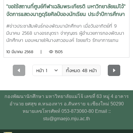
ประชุมและแสดงสินค้านานาชาติเฉลิมพระเกียรติ 7 รอบ
"ขอใช้สถานที่ศูนย์กีฬาเฉลิมพระเกียรติ มหาวิทยาลัยแม่โจ้"
พระชนมพรรษา จังหวัดเชียงใหม่ โดยมี “ พระอาจารย์ต้น” พระ
จัดการแสดงนาฏดุริยศิลป์ของนักเรียน ประจำปีการศึกษา
ราชญาณวัชรชิโนภาส พระนักเผยแผ่ธรรมะ หลัก "ธรรมนาวา"
2567 "MELODY lN MOTION"
เป็นพระวิทยากร พร้อมด้วยครูเงาะ (รสสุคนธ์ กองเกตุ) ซึ่ง
#ข่าวประชาสัมพันธ์กองพัฒนานักศึกษา เมื่อวันอาทิตย์ที่ 9
กำหนดจัดกิจกรรมบรรยายธรรม และมีผู้เข้าร่วมโครงการ
มีนาคม 2568 นางอรณุตรา จ่ากุญชร ผู้อำนวยการกองพัฒนา
ประมาณ 3500 คน Cr.ภาพ:ข่าวสาร (NP.) - เลขานุการ
นักศึกษา มอบหมายให้นางสาวอนงค์ ไชยแก้ว รักษาการแทน
สำนักงานมหาวิทยาลัย
หัวหน้างานการกีฬา พร้อมด้วยบุคลากรในสังกัดงานการกีฬา
10 มีนาคม 2568 |
1505
ดำเนินการอำนวยความสะดวก การขอใช้สถานที่จัดการแสดงนาฏ
ดุริยศิลป์ของนักเรียน ประจำปีการศึกษา 2567 "MELODY lN
MOTION" จัดโดยโรงเรียนธีระวัธน์บำเพ็ญ ณ ศูนย์กีฬา
ทั้งหมด 48 หน้า
เฉลิมพระเกียรติ มหาวิทยาลัยแม่โจ้ Cr.ภาพ:ข่าวสาร (NP.) -
งานการกีฬา - E21BMF
กองพัฒนานักศึกษา มหาวิทยาลัยแม่โจ้ เลขที่ 63 หมู่ 4 อาคาร
อำนวย ยศสุข ต.หนองหาร อ.สันทราย จ.เชียงใหม่ 50290
หมายเลขโทรศัพท์ 053-873060-80 Email ::
stu@gmaejo.mju.ac.th