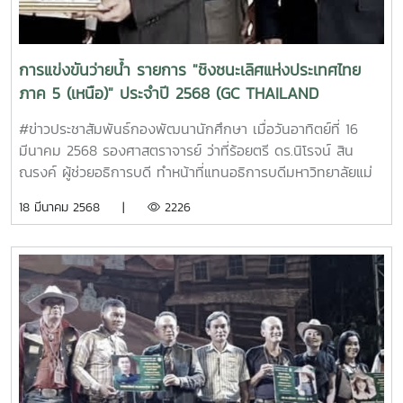
(เชียงใหม่ แพร่ ชุมพร) Cr.ภาพ/ข้อมูลข่าวสาร (NP) - E21BMF
ปัญหาการขาดแคลนโลหิตในช่วงฤดูร้อน ณ ภาคบริการโลหิตแห่ง
ชาติ ที่ 10 จังหวัดเชียงใหม่ Cr.ภาพ:ข่าวสาร (NP.) - E21BMF
การแข่งขันว่ายน้ำ รายการ "ชิงชนะเลิศแห่งประเทศไทย
ภาค 5 (เหนือ)" ประจำปี 2568 (GC THAILAND
SWIMMING CHAMPIONSHIPS 2025 REGION 5)
#ข่าวประชาสัมพันธ์กองพัฒนานักศึกษา เมื่อวันอาทิตย์ที่ 16
มีนาคม 2568 รองศาสตราจารย์ ว่าที่ร้อยตรี ดร.นิโรจน์ สิน
ณรงค์ ผู้ช่วยอธิการบดี ทำหน้าที่แทนอธิการบดีมหาวิทยาลัยแม่
โจ้ เพื่อร่วมเป็นเกียรติในพิธีเปิดการแข่งขันฯ การมอบเหรียญ
18 มีนาคม 2568 |
2226
รางวัล และรับมอบประกาศนียบัตร หน่วยงานผู้สนับสนุนสถานที่
จัดการแข่งขันฯ จากพลตรีทวีศักดิ์ วงศ์ทวีทรัพย์ อุปนายกและ
เหรัญญิก สมาคมกีฬาทางน้ำแห่งประเทศไทย ประธานในพิธีเปิด
การแข่งขันว่ายน้ำ รายการ "ชิงชนะเลิศแห่งประเทศไทย ภาค 5
(เหนือ)" ประจำปี 2568 (GC THAILAND SWIMMING
CHAMPIONSHIPS 2025 REGION 5) ทั้งนี้ ในการจัดแข่งขัน
กีฬาว่ายน้ำชิงชนะเลิศแห่งประเทศไทย ภาค 5 (ภาคหนือ) ประจำ
ปี 2568 (GC Thailand Swimming Championships 2025 –
Region 5) ระหว่างวันที่ 15 - 17 มีนาคม 2568 ซึ่งมีนักกีฬาว่าย