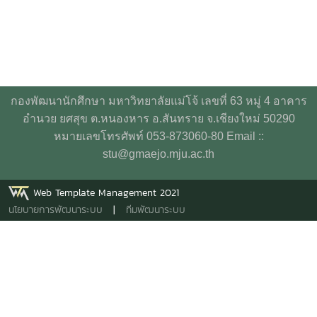
กองพัฒนานักศึกษา มหาวิทยาลัยแม่โจ้ เลขที่ 63 หมู่ 4 อาคาร
อำนวย ยศสุข ต.หนองหาร อ.สันทราย จ.เชียงใหม่ 50290
หมายเลขโทรศัพท์ 053-873060-80 Email ::
stu@gmaejo.mju.ac.th
Web Template Management 2021
นโยบายการพัฒนาระบบ
|
ทีมพัฒนาระบบ