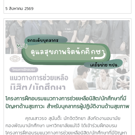
ร่วมมือจากเจ้าหน้าที่ศูนย์สุขภาพชุมชนตำบลหนองหาร และ
5 สิงหาคม 2569
นักศึกษาจิตอาสา ร่วมกันสำรวจทำลายแหล่งเพาะพันธุ์ยุงลาย
บริเวณ บ้านพักบุคลากร แฟลต และบริเวณพื้นที่่โดยรอบ
มหาวิทยาลัยแม่โจ้ ทั้งนี้ได้รับความอนุเคราะห์รถรับนักศึกษาจาก
กองกายภาพและสิ่งแวดล้อม
โครงการฝึกอบรมแนวทางการช่วยเหลือนิสิต/นักศึกษาที่มี
ปัญหาด้านสุขภาวะ สำหรับบุคลากรผู้ปฏิบัติงานด้านสุขภาพ
จิต
คุณเสาวรจ สุนันต๊ะ นักจิตวิทยา สังกัดงานอนามัย
กองพัฒนานักศึกษา มหาวิทยาลัยแม่โจ้ ได้เข้าร่วมฝึกอบรม
โครงการฝึกอบรมแนวทางการช่วยเหลือนิสิต/นักศึกษาที่มีปัญหา