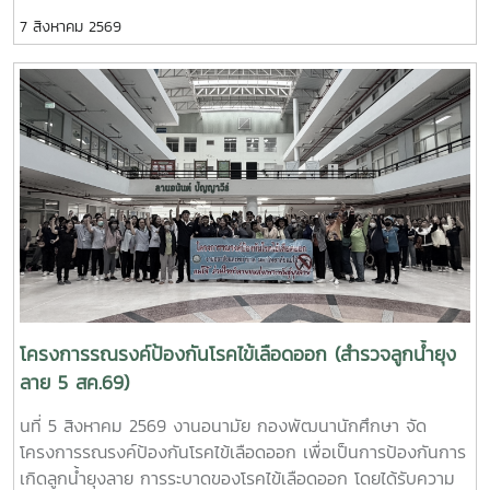
มนุษย์ เพื่อถวายเป็นพระกุศลแด่ สมเด็จพระเจ้าลูกเธอ เจ้าฟ้าพัช
7 สิงหาคม 2569
รกิติยาภา นเรนทิราเทพยวดี กรมหลวงราช สาริณีสิริพัชร มหา
วัชรราชธิดา ในวันที่ 7 สิงหาคม 2569 เวลา 09.00 – 14.00
น. ณ ลานอนันต์ ปัญญาวีร์ อาคารอำนวย ยศสุขนักศึกษาที่เข้า
ร่วมบริจาคจะได้ชั่วโมงกิจกรรมด้านจิตอาสา ครั้งละ 8 ชั่วโมง-
วันที่ 7 สิงหาคม 2569 มีผู้ประสงค์บริจาคโลหิต จำนวน 95 คน
ผ่านเกณฑ์สามารถบริจาคโลหิตได้ จำนวน 63 คน ( 28,350 CC.)
โครงการรณรงค์ป้องกันโรคไข้เลือดออก (สำรวจลูกน้ำยุง
ลาย 5 สค.69)
นที่ 5 สิงหาคม 2569 งานอนามัย กองพัฒนานักศึกษา จัด
โครงการรณรงค์ป้องกันโรคไข้เลือดออก เพื่อเป็นการป้องกันการ
เกิดลูกน้ำยุงลาย การระบาดของโรคไข้เลือดออก โดยได้รับความ