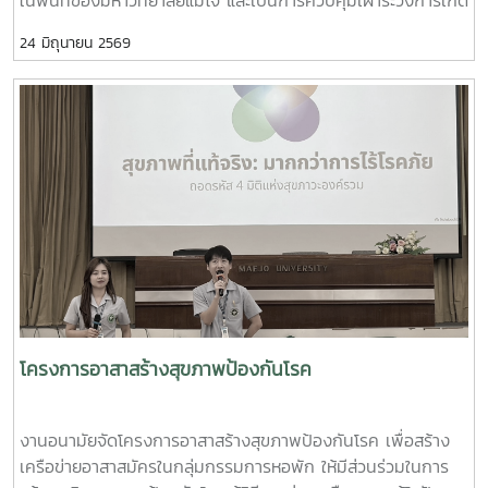
โรค อีกทั้งเป็นการเตรียมความพร้อมสำหรับนักศึกษาที่จะเปิด
24 มิถุนายน 2569
เทอม ในปีการศึกษา 2569 โดยเชิญเจ้าหน้าที่จากเทศบาลเมือง
แม่โจ้มาพ่นฝอยละอองกำจัดยุง บริเวณหอพักนักศึกษา สวนป่า
บ้านพักบุคลากร และบริเวณโดยรอบมหาวิทยาลัย ทั้งนี้ ทีมงานผู้
บริหารจากเทศบาลเมืองแม่โจ้ ได้มอบทรายอะเบทให้แก่งานอนามัย
ไว้เพื่อกำจัดลูกน้ำยุงลาย โดยการประชาสัมพันธ์ให้ทุกหน่วยงานที่
มีความต้องการทรายอะเบท สามารถมารับได้ที่งานอนามัย กอง
พัฒนานักศึกษา อาคารอำนวย ยศสุข
โครงการอาสาสร้างสุขภาพป้องกันโรค
งานอนามัยจัดโครงการอาสาสร้างสุขภาพป้องกันโรค เพื่อสร้าง
เครือข่ายอาสาสมัครในกลุ่มกรรมการหอพัก ให้มีส่วนร่วมในการ