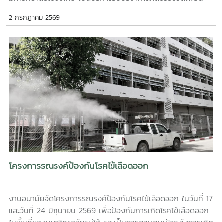
ป้องกันเพื่อสร้างความยืดหยุ่นทางใจ (Resilience) และพื้นที่
มนุษย์ เพื่อถวายเป็นพระกุศลแด่ สมเด็จพระเจ้าลูกเธอ เจ้าฟ้าพัช
ปลอดภัย (Safe Space) ให้เกิดขึ้นในมหาวิทยาลัยช่วงท้ายของ
2 กรกฎาคม 2569
รกิติยาภา นเรนทิราเทพยวดี กรมหลวงราช สาริณีสิริพัชร มหา
การอบรมยังให้ความสำคัญกับการดูแลสุขภาพจิตของบุคลากรผู้
วัชรราชธิดา ในวันที่ 1 และ 2 กรกฎาคม 2569 เวลา 09.00 –
ปฏิบัติงาน โดยเฉพาะการป้องกันภาวะหมดไฟ (Burnout) การ
14.00 น. ณ ลานอนันต์ ปัญญาวีร์ อาคารอำนวย ยศสุข
พัฒนาทักษะการเมตตาต่อตนเอง (Self-Compassion) พร้อม
นักศึกษาที่เข้าร่วมบริจาคจะได้ชั่วโมงกิจกรรมด้านจิตอาสา ครั้งละ
เปิดเวที "Mental Health Talk" เพื่อแลกเปลี่ยนประสบการณ์
8 ชั่วโมง- วันที่ 1กรกฏาคม 2569 มีผู้ประสงค์บริจาคโลหิต
สะท้อนปัญหา และร่วมหาแนวทางพัฒนางานด้านสุขภาวะใน
จำนวน 91 คน ผ่านเกณฑ์สามารถบริจาคโลหิตได้ จำนวน 41 คน
สถาบันอุดมศึกษา โครงการนี้ถือเป็นอีกหนึ่งกลไกสำคัญในการขับ
( 18,450 CC.) - วันที่ 2 กรกฏาคม 2569 มีผู้ประสงค์บริจาค
เคลื่อน “ระบบนิเวศสุขภาวะนิสิต” ของมหาวิทยาลัยไทย ที่มุ่งสร้าง
โลหิต จำนวน 125 คน ผ่านเกณฑ์สามารถบริจาคโลหิตได้ จำนวน
บุคลากรผู้ดูแลนิสิตให้มีความพร้อมทั้งด้านความรู้ ทักษะ และหัวใจ
72 คน (32,400 CC.)
ที่เข้าใจ เพื่อให้นิสิตทุกคนสามารถเรียนรู้และใช้ชีวิตในรั้ว
มหาวิทยาลัยได้อย่างมีความสุขและยั่งยืน ทั้งนี้ โครงการดังกล่าว
ได้รับงบประมาณสนับสนุนจากที่ประชุมอธิการบดีแห่งประเทศไทย
เอื้อเฟื้อสถานที่โดยมหาวิทยาลัยเกษตรศาสตร์
โครงการรณรงค์ป้องกันโรคไข้เลือดออก
งานอนามัยจัดโครงการรณรงค์ป้องกันโรคไข้เลือดออก ในวันที่ 17
และวันที่ 24 มิถุนายน 2569 เพื่อป้องกันการเกิดโรคไข้เลือดออก
ในพื้นที่ของมหาวิทยาลัยแม่โจ้ และเป็นการควบคุมเฝ้าระวังการเกิด