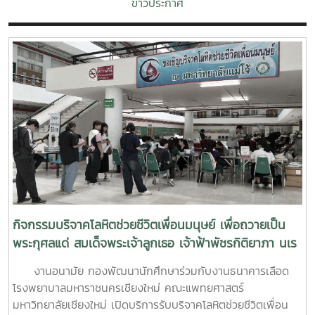
ข่าวประกาศ
กิจกรรมบริจาคโลหิตช่วยชีวิตเพื่อนมนุษย์ เพื่อถวายเป็น
พระกุศลแด่ สมเด็จพระเจ้าลูกเธอ เจ้าฟ้าพัชรกิติยาภา นเร
นทิราเทพยวดี กรมหลวงราช สาริณีสิริพัชร มหาวัชรราช
งานอนามัย กองพัฒนานักศึกษาร่วมกับงานธนาคารเลือด
ธิดา (สวนดอก 7 สค.69)
โรงพยาบาลมหาราชนครเชียงใหม่ คณะแพทยศาสตร์
มหาวิทยาลัยเชียงใหม่ เปิดบริการรับบริจาคโลหิตช่วยชีวิตเพื่อน