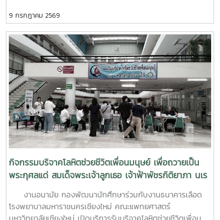
ด้านสุขภาวะสำหรับบุคลากรผู้ปฏิบัติงานด้านสุขภาพจิตระหว่างวัน
9 กรกฎาคม 2569
ที่ 6–7 กรกฎาคม 2569 ณ ห้องบรรยาย ชั้น 1 กองพัฒนานิสิต
อาคารระพีสาคริก มหาวิทยาลัยเกษตรศาสตร์ โดยมีผู้บริหารและ
บุคลากรจากทั้งเครือข่าย ทปอ. และเครือข่ายสมาคมอุดมศึกษา
เอกชนแห่งประเทศไทย (สสอท.) การอบรมครั้งนี้มุ่งเน้นการ
พัฒนาองค์ความรู้และทักษะที่จำเป็นในการดูแลนิสิตนักศึกษา
ครอบคลุมตั้งแต่:ความรู้พื้นฐานด้านสุขภาพจิต: เรียนรู้แนวโน้ม
ปัญหา และปัจจัยเสี่ยงต่าง ๆ การคัดกรองและประเมินสุขภาพจิต
เบื้องต้น: ด้วยเครื่องมือมาตรฐาน เช่น DASS-21, PHQ-9 และ
ST-5 ทักษะการให้คำปรึกษาเบื้องต้น: อาทิ การฟังอย่างตั้งรับ
(Active Listening), ความเข้าใจใส่ใจ (Empathy) และการ
ปฐมพยาบาลทางจิตใจ (Psychological First Aid: PFA)
นอกจากนี้ ยังมีการเรียนรู้ระบบการดูแลและการส่งต่อกรณีฉุกเฉิน
การทำงานร่วมกับผู้เชี่ยวชาญทางการแพทย์ ตลอดจนการติดตาม
กิจกรรมบริจาคโลหิตช่วยชีวิตเพื่อนมนุษย์ เพื่อถวายเป็น
ดูแลนิสิตอย่างต่อเนื่องสำหรับวันที่สองของการอบรม มุ่งเน้นการ
พระกุศลแด่ สมเด็จพระเจ้าลูกเธอ เจ้าฟ้าพัชรกิติยาภา นเร
จัดการสถานการณ์วิกฤตในมหาวิทยาลัย เช่น ภาวะเสี่ยงต่อการฆ่า
นทิราเทพยวดี กรมหลวงราช สาริณีสิริพัชร มหาวัชรราช
งานอนามัย กองพัฒนานักศึกษาร่วมกับงานธนาคารเลือด
ตัวตาย การทำร้ายตนเอง ความรุนแรง และการกลั่นแกล้งทาง
ธิดา
โรงพยาบาลมหาราชนครเชียงใหม่ คณะแพทยศาสตร์
ไซเบอร์ (Cyberbullying) รวมถึงการออกแบบกิจกรรมเชิง
มหาวิทยาลัยเชียงใหม่ เปิดบริการรับบริจาคโลหิตช่วยชีวิตเพื่อน