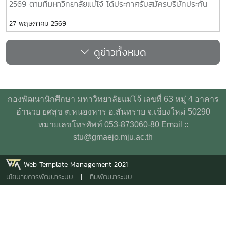
2569 ตามที่มหาวิทยาลัยแม่โจ้ ได้ประกาศรับสมัครบริษัทประกัน
อุบัติเหตุเพื่อจัดทำประกันอุบัติเหตุกลุ่มสำหรับนักศึกษา
27 พฤษภาคม 2569
มหาวิทยาลัยแม่โจ้ ประจำปีการศึกษา 2569 นั้น มหาวิทยาลัยฯ ได้
พิจารณาคัดเลือกให้ บริษัท เออร์โกประกันภัย (ประเทศไทย)
ดูข่าวทั้งหมด
จำกัด (มหาชน) เป็นผู้จัดทำประกันอุบัติเหตุกลุ่มสำหรับนักศึกษา
มหาวิทยาลัยแม่โจ้ ประจำปีการศึกษา 2569 ประกาศ ณ วันที่
พฤษภาคม พ.ศ. 2569 คลิกดูประกาศ
กองพัฒนานักศึกษา มหาวิทยาลัยแม่โจ้ เลขที่ 63 หมู่ 4 อาคาร
อำนวย ยศสุข ต.หนองหาร อ.สันทราย จ.เชียงใหม่ 50290
หมายเลขโทรศัพท์ 053-873060-80 Email ::
stu@gmaejo.mju.ac.th
Web Template Management 2021
นโยบายการพัฒนาระบบ
|
ทีมพัฒนาระบบ